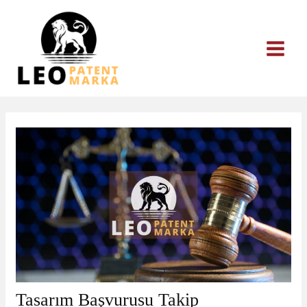
İçeriğe
atla
Tasarım Başvurusu Takip