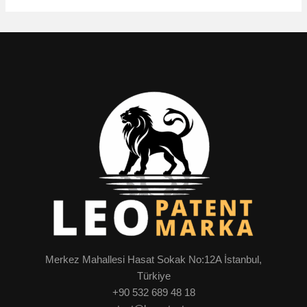
Merkez Mahallesi Hasat Sokak No:12A İstanbul,
Türkiye
+90 532 689 48 18