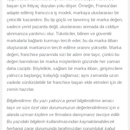
başarı için ihtiyaç duyulan yolu döşer. Örneğin, Fransa’dan
adapte edilmiş fransızca iş modeli, markaya uluslararası bir
çekicilik kazandırır. Bu tip güçlü ve tanınmış bir marka değeri,
sadece yerel pazarda değil, uluslararası arenada da ciddiye
alınmanıza yardımcı olur. Tüketiciler, bilinen ve güvenilir
markalarla bağlantı kurmayı tercih eder, bu da marka itibarı
oluşturarak markanızın tercih edilme oranını yükseltir. Marka
değeri, franchise pazarında sizi bir adım öne taşır, çünkü bu
değeri barındıran bir marka müşterilerin gözünde her zaman
daha caziptir. Böylelikle, sağlam bir marka itibarı, girişimcilere
yalnızca başlangıç kolaylığı sağlamaz; aynı zamanda uzun
vadede sürdürülebilir bir franchise başarı elde etmeleri için de
zemin hazırlar.
Bilgilendirme: Bu yazı yalnızca genel bilgilendirme amacı
taşır ve size özel olan durumunuzun değerlendirilmesi için o
alanda uzman kişilere ve firmalara danışmanız tavsiye edilir.
Bu yazıdaki bilgilerin kullanılmasından kaynaklanabilecek
herhangi zarar durumunda tarafımızdan sorumluluk kabul