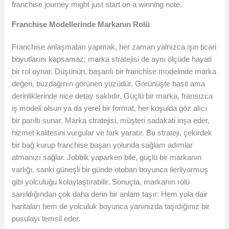
franchise journey might just start on a winning note.
Franchise Modellerinde Markanın Rolü
Franchise anlaşmaları yapmak, her zaman yalnızca işin ticari
boyutlarını kapsamaz; marka stratejisi de aynı ölçüde hayati
bir rol oynar. Düşünün, başarılı bir franchise modelinde marka
değeri, buzdağının görünen yüzüdür. Görünüşte basit ama
derinliklerinde nice detay saklıdır. Güçlü bir marka, fransızca
iş modeli olsun ya da yerel bir format, her koşulda göz alıcı
bir parıltı sunar. Marka stratejisi, müşteri sadakati inşa eder,
hizmet kalitesini vurgular ve fark yaratır. Bu strateji, çekirdek
bir bağ kurup franchise başarı yolunda sağlam adımlar
atmanızı sağlar. Jobbik yaparken bile, güçlü bir markanın
varlığı, sanki güneşli bir günde otoban boyunca ilerliyormuş
gibi yolculuğu kolaylaştırabilir. Sonuçta, markanın rolü
sanıldığından çok daha derin bir anlam taşır: Hem yola dair
haritaları hem de yolculuk boyunca yanınızda taşıdığınız bir
pusulayı temsil eder.