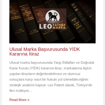
Ulusal Marka Başvurusunda YİDK
Kararına İtiraz
Ulusal marka başvurusunda Yargı İhtilafları ve Doğruluk
Karar Kurulu (YİDK) kararına itiraz, markalarına ilişkin
yapılan itirazların değerlendirilmesi ve olumsuz
sonuçlara karşı nasıl bir hukuki yol izlenebileceğinin
stratejik analizini kapsar. Leo Patent olarak, Türkiye‘de
fikri mülkiyet…
Read More »