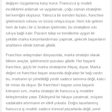
değişim rüzgarlarına karşı korur. Fransızca iş modeli
inceliklerini anlamak ve uygulamak, çoğu zaman stratejinin
bel kemiğini oluşturur. Yalnızca bir isimden fazlası, franchise
işletmenizin ruhunu ve özünü ortaya koyar. Hem kâr getiren
hem de kalıcı bir iz bırakan işletmeler, bu stratejilere sıkı
sıkıya bağlı kalır. Pazarın talep ve trendlerine uygun bir
şekilde marka konumlandırması yapmak, gelecek başarıların
anahtarını elinde tutmak gibidir.
Franchise anlaşmaları dünyasında, marka stratejisi olarak
bilinen araçlar, işletmenizin pusulası gibidir. Her başarılı
franchise, güçlü bir marka stratejisine ihtiyaç duyar. Marka
değeri ve franchise başarı arasında doğrudan bir bağ vardır;
bu, markanın iyi yönetildiği yerde sadece tanınma değil, kalıcı
bir miras da oluşur. Bir franchise’ı baştan sona başarılı
kılmanın sırrı, marka stratejisi ile fransızca iş modelini
birleştirmekte yatar. Etkileşimli bir hikaye yaratmak, müşteri
sadakatini artırmanın en etkili yoludur. Doğru tasarlanmış
fransızca iş modeli; sadece küresel pazarlarda değil, yerel