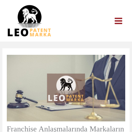
İçeriğe
atla
Franchise Anlaşmalarında Markaların