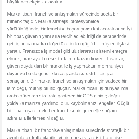
büyük destekçiniz olacaktır.
Marka itibarı, franchise anlaşmaları sürecinde adeta bir
mihenk taşıdır. Marka stratejisi profesyonelce
yürütüldüğünde, bir franchise başarı şansı katlanarak artar. İyi
bir itibar, güvenin yanı sıra tercih edilebilirliği de beraberinde
getirir, bu da marka değeri üzerinden güçlü bir müşteri ilişkisi
yaratır. Fransızca iş modeli gibi uluslararası sistemi entegre
etmek, markaya küresel bir kimlik kazandırıverir. İnsanlar,
güven duydukları bir marka ile iş yapmaktan memnuniyet
duyar ve bu da genellikle satışlarda sürekli bir artışla
sonuçlanır. Bir marka, franchise anlaşmaları için sadece bir
isim değil, müthiş bir itici güçtür. Marka itibarı, iş dünyasında
araba sürerken size rota gösteren bir GPS gibidir; doğru
yolda kalmanıza yardımcı olur, kaybolmanızı engeller. Güçlü
bir itibar inşa etmek, her franchisenin geleceğe sağlam
adımlarla ilerlemesini sağlar.
Marka itibarı, bir franchise anlaşmaları sürecinde stratejik bir
aygıt olarak kullanılabilir. İyi bir marka stratejisi, franchise