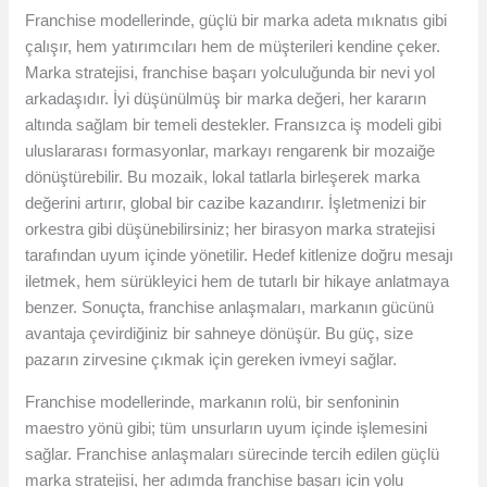
Franchise modellerinde, güçlü bir marka adeta mıknatıs gibi
çalışır, hem yatırımcıları hem de müşterileri kendine çeker.
Marka stratejisi, franchise başarı yolculuğunda bir nevi yol
arkadaşıdır. İyi düşünülmüş bir marka değeri, her kararın
altında sağlam bir temeli destekler. Fransızca iş modeli gibi
uluslararası formasyonlar, markayı rengarenk bir mozaiğe
dönüştürebilir. Bu mozaik, lokal tatlarla birleşerek marka
değerini artırır, global bir cazibe kazandırır. İşletmenizi bir
orkestra gibi düşünebilirsiniz; her birasyon marka stratejisi
tarafından uyum içinde yönetilir. Hedef kitlenize doğru mesajı
iletmek, hem sürükleyici hem de tutarlı bir hikaye anlatmaya
benzer. Sonuçta, franchise anlaşmaları, markanın gücünü
avantaja çevirdiğiniz bir sahneye dönüşür. Bu güç, size
pazarın zirvesine çıkmak için gereken ivmeyi sağlar.
Franchise modellerinde, markanın rolü, bir senfoninin
maestro yönü gibi; tüm unsurların uyum içinde işlemesini
sağlar. Franchise anlaşmaları sürecinde tercih edilen güçlü
marka stratejisi, her adımda franchise başarı için yolu