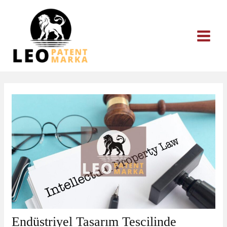
İçeriğe
atla
Endüstriyel Tasarım Tescilinde