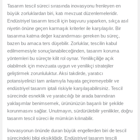
Tasarım tescil süreci sırasında inovasyonu frenleyen en
büyük zorluklardan biri, katı mevzuat düzenlemeleridir.
Endüstriyel tasarım tescili için başvuru yaparken, sıkça asıl
niyetin önüne geçen karmaşık kriterler ile karşılaşılır. Bir
tasarıma katma değer kazandırması gereken bu süreç,
bazen bu amaca ters düşebilir. Zorluklar, tescilin kabul
edilmemesiyle sonuçlanabileceğinden, tasarım koruma
yöntemleri bu süreçte kilit rol oynar. Yenilikçiliğe açık
olabilmek için mevzuata uygun ve yenilikçi stratejiler
geliştirmek zorunluluktur. Aksi takdirde, yaratıcı
potansiyelinizi tam anlamıyla hayata geçiremeyebilir ve
endüstriyel tasarım iptali riskiyle karşılaşabilirsiniz. Tescil
sürecinde esneklik ve yaratıcılığı bir arada barındıran
yaklaşımlar benimsemek, ürününüzün başarılı bir şekilde
korunmasını sağlar. Unutmayın, sürdürülebilir yenilikler, doğru
tasarım tescil süreci ile mümkün kılınabilir.
İnovasyonun önünde duran büyük engellerden biri de tescil
sürecindeki bilgi eksikliğidir. Endüstriyel tasarım tescili