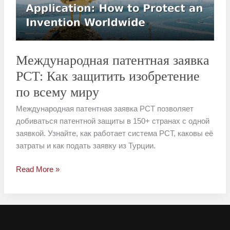
защитить
изобретение
по
всему
миру
Международная патентная заявка
PCT: Как защитить изобретение
по всему миру
Международная патентная заявка PCT позволяет
добиваться патентной защиты в 150+ странах с одной
заявкой. Узнайте, как работает система PCT, каковы её
затраты и как подать заявку из Турции.
Read More »