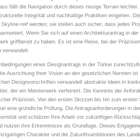
 fällt die Navigation durch dieses riesige Terrain leichte
trukturelle Integrität und nachhaltige Praktiken eingehen. D
 Skyline-reif werden; sie stellen auch sicher, dass jedes Pr
moniert. Wenn Sie sich auf einen Architekturantrag in der T
k griffbereit zu haben. Es ist eine Reise, bei der Präzision a
n verwandelt.
nbedingungen eines Designantrags in der Türkei zurechtzuf
 Die Ausrichtung Ihrer Vision an den gesetzlichen Normen is
hen Designvorschriften verwandelt abstrakte Ideen in konkr
tler, der ein Meisterwerk verfeinert. Die Kenntnis der Anfor
tischer Präzision. Von den ersten Skizzen bis hin zum ersten
kei eine gründliche Prüfung. Die Antragsanforderungen in der
rmität und schützen Ihre Arbeit vor zukünftigen Rückschlä
nd nutzen ihre Erkenntnisse als Grundlage. Dieses Engagemen
nzigartigen Charakter und die Zukunftsambitionen des Landes