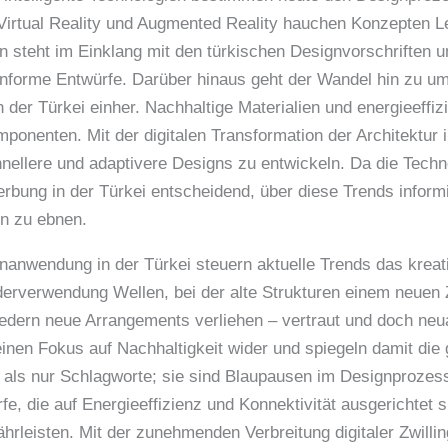
 Virtual Reality und Augmented Reality hauchen Konzepten L
 steht im Einklang mit den türkischen Designvorschriften u
nforme Entwürfe. Darüber hinaus geht der Wandel hin zu umw
 der Türkei einher. Nachhaltige Materialien und energieeffiz
ponenten. Mit der digitalen Transformation der Architektur 
nellere und adaptivere Designs zu entwickeln. Da die Techno
erbung in der Türkei entscheidend, über diese Trends inform
n zu ebnen.
anwendung in der Türkei steuern aktuelle Trends das kreat
derverwendung Wellen, bei der alte Strukturen einem neuen 
Liedern neue Arrangements verliehen – vertraut und doch ne
e einen Fokus auf Nachhaltigkeit wider und spiegeln damit d
r als nur Schlagworte; sie sind Blaupausen im Designprozess
e, die auf Energieeffizienz und Konnektivität ausgerichtet s
hrleisten. Mit der zunehmenden Verbreitung digitaler Zwillin