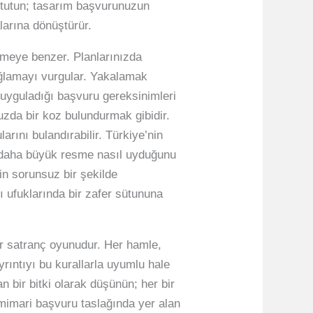
z tutun; tasarım başvurunuzun
larına dönüştürür.
izmeye benzer. Planlarınızda
sağlamayı vurgular. Yakalamak
 uyguladığı başvuru gereksinimleri
nuzda bir koz bulundurmak gibidir.
rını bulandırabilir. Türkiye’nin
un daha büyük resme nasıl uyduğunu
in sorunsuz bir şekilde
ı ufuklarında bir zafer sütununa
ir satranç oyunudur. Her hamle,
yrıntıyı bu kurallarla uyumlu hale
n bir bitki olarak düşünün; her bir
n mimari başvuru taslağında yer alan