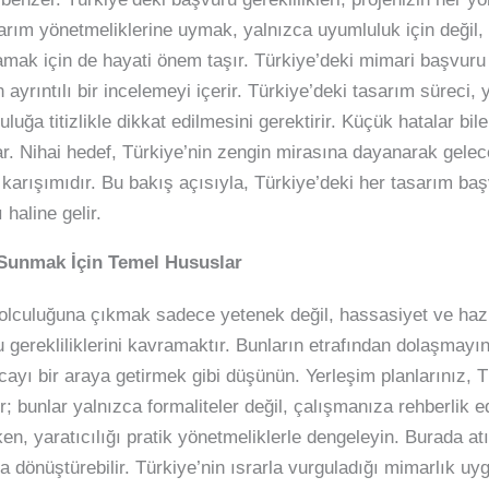
asarım yönetmeliklerine uymak, yalnızca uyumluluk için deği
mak için de hayati önem taşır. Türkiye’deki mimari başvuru yo
yrıntılı bir incelemeyi içerir. Türkiye’deki tasarım süreci, y
ğa titizlikle dikkat edilmesini gerektirir. Küçük hatalar bil
r. Nihai hedef, Türkiye’nin zengin mirasına dayanarak gelecek
karışımıdır. Bu bakış açısıyla, Türkiye’deki her tasarım ba
haline gelir.
 Sunmak İçin Temel Hususlar
olculuğuna çıkmak sadece yetenek değil, hassasiyet ve hazır
gerekliliklerini kavramaktır. Bunların etrafından dolaşmayın
ayı bir araya getirmek gibi düşünün. Yerleşim planlarınız, T
; bunlar yalnızca formaliteler değil, çalışmanıza rehberlik e
en, yaratıcılığı pratik yönetmeliklerle dengeleyin. Burada at
ana dönüştürebilir. Türkiye’nin ısrarla vurguladığı mimarlık u