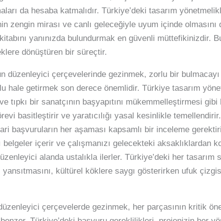
ları da hesaba katmalıdır. Türkiye’deki tasarım yönetmelikler
in zengin mirası ve canlı geleceğiyle uyum içinde olmasını d
itabını yanınızda bulundurmak en güvenli müttefikinizdir. Bu
klere dönüştüren bir süreçtir.
n düzenleyici çerçevelerinde gezinmek, zorlu bir bulmacayı ç
 hale getirmek son derece önemlidir. Türkiye tasarım yönetm
r ve tıpkı bir sanatçının başyapıtını mükemmelleştirmesi gibi
evi basitleştirir ve yaratıcılığı yasal kesinlikle temellendiri
ari başvuruların her aşaması kapsamlı bir inceleme gerektirir
 belgeler içerir ve çalışmanızı gelecekteki aksaklıklardan kor
üzenleyici alanda ustalıkla ilerler. Türkiye’deki her tasarım
i yansıtmasını, kültürel köklere saygı gösterirken ufuk çizgis
düzenleyici çerçevelerde gezinmek, her parçasının kritik ö
benzer. Türkiye’deki başvuru gereklilikleri, projenizin her yö