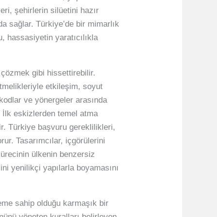
i, şehirlerin silüetini hazır
a sağlar. Türkiye’de bir mimarlık
, hassasiyetin yaratıcılıkla
özmek gibi hissettirebilir.
elikleriyle etkileşim, soyut
 kodlar ve yönergeler arasında
r. İlk eskizlerden temel atma
. Türkiye başvuru gereklilikleri,
ur. Tasarımcılar, içgörülerini
 sürecinin ülkenin benzersiz
ini yenilikçi yapılarla boyamasını
neme sahip olduğu karmaşık bir
nünü yöneten kuralları belirleyen