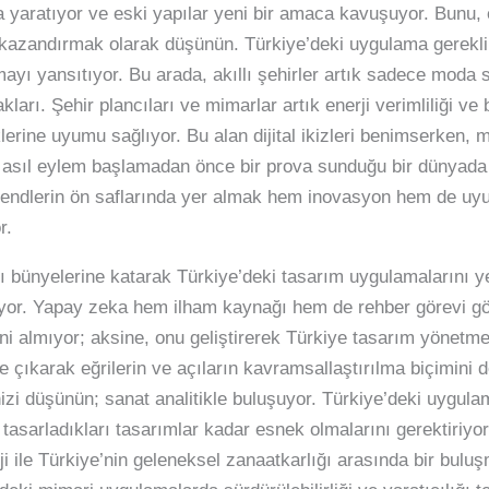
a yaratıyor ve eski yapılar yeni bir amaca kavuşuyor. Bunu, 
azandırmak olarak düşünün. Türkiye’deki uygulama gereklilik
mayı yansıtıyor. Bu arada, akıllı şehirler artık sadece moda 
kları. Şehir plancıları ve mimarlar artık enerji verimliliği v
erine uyumu sağlıyor. Bu alan dijital ikizleri benimserken, mi
, asıl eylem başlamadan önce bir prova sunduğu bir dünyada 
 trendlerin ön saflarında yer almak hem inovasyon hem de uyu
r.
 bünyelerine katarak Türkiye’deki tasarım uygulamalarını ye
or. Yapay zeka hem ilham kaynağı hem de rehber görevi göre
erini almıyor; aksine, onu geliştirerek Türkiye tasarım yönetm
çıkarak eğrilerin ve açıların kavramsallaştırılma biçimini d
nizi düşünün; sanat analitikle buluşuyor. Türkiye’deki uygu
 tasarladıkları tasarımlar kadar esnek olmalarını gerektiriyo
i ile Türkiye’nin geleneksel zanaatkarlığı arasında bir bulu