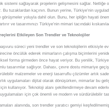
k sistemi sağlayarak projelerin gelişmesini sağlar. Netliğe od
ir. Bu tuzaklardan kaçının. Bunun yerine, Türkiye’nin uygulad
e görüşmeler yoluyla dahil olun. Bunu, her ipliğin hayati öne
rtırır ve tasarımınızı Türkiye’nin mimari tacındaki kıskanıla
çlerini Etkileyen Son Trendler ve Teknolojiler
şvuru süreci yeni trendler ve son teknolojilerin etkisiyle evri
sürecine öncülük ederek mimarların çalışma biçimlerini yenid
iziksel forma girmeden önce hayat veriyor. Bu yenilik, Türkiye
lu tasarımlar sağlıyor. Dahası, çevre dostu mimariye geçiş
dürülebilir malzemeler ve enerji tasarruflu çözümler artık sad
rlık uygulamaları dijital olarak dönüşürken, mimarlar bu gel
 için kullanıyor. Teknoloji alanı şekillendirmeye devam ederke
 uygulamaları için çok önemli ve modern ve sürdürülebilir tas
maları alanında, son trendler yaratıcı gemiyi keşfedilmemiş 