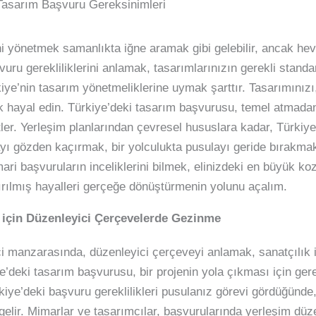
Tasarım Başvuru Gereksinimleri
i yönetmek samanlıkta iğne aramak gibi gelebilir, ancak hev
uru gerekliliklerini anlamak, tasarımlarınızın gerekli standa
ürkiye’nin tasarım yönetmeliklerine uymak şarttır. Tasarımınızı
ak hayal edin. Türkiye’deki tasarım başvurusu, temel atmada
zetler. Yerleşim planlarından çevresel hususlara kadar, Türkiy
ayı gözden kaçırmak, bir yolculukta pusulayı geride bırakmak k
ari başvuruların inceliklerini bilmek, elinizdeki en büyük ko
ırılmış hayalleri gerçeğe dönüştürmenin yolunu açalım.
 için Düzenleyici Çerçevelerde Gezinme
i manzarasında, düzenleyici çerçeveyi anlamak, sanatçılık 
deki tasarım başvurusu, bir projenin yola çıkması için gerek
rkiye’deki başvuru gereklilikleri pusulanız görevi gördüğünd
lir. Mimarlar ve tasarımcılar, başvurularında yerleşim düzen