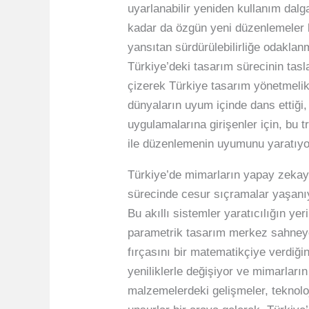
uyarlanabilir yeniden kullanım dalg
kadar da özgün yeni düzenlemeler k
yansıtan sürdürülebilirliğe odaklan
Türkiye’deki tasarım sürecinin tasla
çizerek Türkiye tasarım yönetmelikl
dünyaların uyum içinde dans ettiği
uygulamalarına girişenler için, bu
ile düzenlemenin uyumunu yaratıyo
Türkiye’de mimarların yapay zekayı
sürecinde cesur sıçramalar yaşanıy
Bu akıllı sistemler yaratıcılığın y
parametrik tasarım merkez sahneye 
fırçasını bir matematikçiye verdiği
yeniliklerle değişiyor ve mimarların
malzemelerdeki gelişmeler, teknoloj