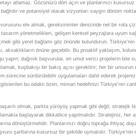
 detayı atlamaz. Gözünüzü dört açın ve planlarınızı kusursu
 bağlıdır ve potansiyel olarak vizyonları saygın dönüm nokta
şvurusunu ele almak, gereksinimler denizinde net bir rota ç
ye tasarım yönetmelikleri, gelişen kentsel peyzajlara uyum 
seçmek gibi yerel bağlamı göz önünde bulundurun. Türkiye’nin
tesi, aksaklıkların önüne geçebilir. Bu proaktif yaklaşım, kolu
apın; dağınık başvurular, en umut verici projelerin bile sula
şılamak, kuşbakışı bir bakış açısı gerektirir; her bir unsur
rım sürecine sürdürülebilir uygulamaları dahil ederek projeniz
österilen bu odaklı özen, mimari hedefinizi Türkiye’nin canl
aşarılı olmak, parkta yürüyüş yapmak gibi değil, stratejik b
amakla başlayarak dikkatlice yapılmalıdır. Stratejiniz, her a
rına dönüştürmelidir. Planlarınızı doğru toprağa ihtiyaç duya
başvuru şartlarına kusursuz bir şekilde uymalıdır. Türkiye’ni