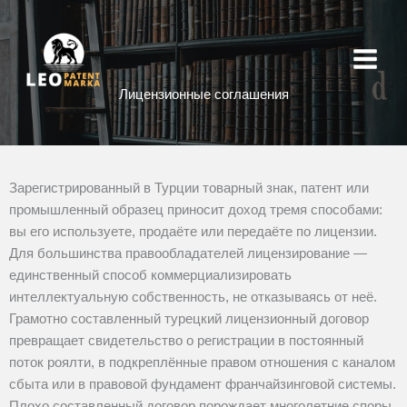
Перейти
к
содержимому
Лицензионные соглашения
Зарегистрированный в Турции товарный знак, патент или
промышленный образец приносит доход тремя способами:
вы его используете, продаёте или передаёте по лицензии.
Для большинства правообладателей лицензирование —
единственный способ коммерциализировать
интеллектуальную собственность, не отказываясь от неё.
Грамотно составленный турецкий лицензионный договор
превращает свидетельство о регистрации в постоянный
поток роялти, в подкреплённые правом отношения с каналом
сбыта или в правовой фундамент франчайзинговой системы.
Плохо составленный договор порождает многолетние споры