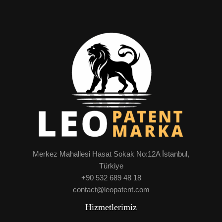
Merkez Mahallesi Hasat Sokak No:12A İstanbul,
Türkiye
+90 532 689 48 18
contact@leopatent.com
Hizmetlerimiz