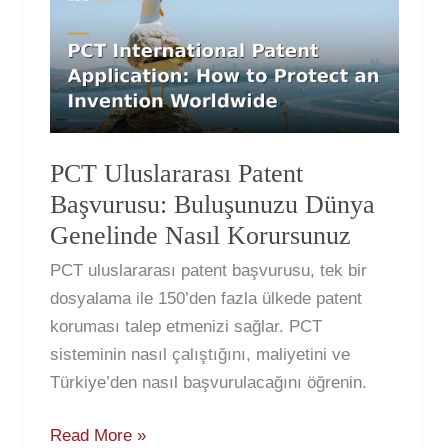
Patent
Başvurusu:
Buluşunuzu
Dünya
Genelinde
Nasıl
PCT Uluslararası Patent
Korursunuz
Başvurusu: Buluşunuzu Dünya
Genelinde Nasıl Korursunuz
PCT uluslararası patent başvurusu, tek bir
dosyalama ile 150’den fazla ülkede patent
koruması talep etmenizi sağlar. PCT
sisteminin nasıl çalıştığını, maliyetini ve
Türkiye’den nasıl başvurulacağını öğrenin.
Read More »