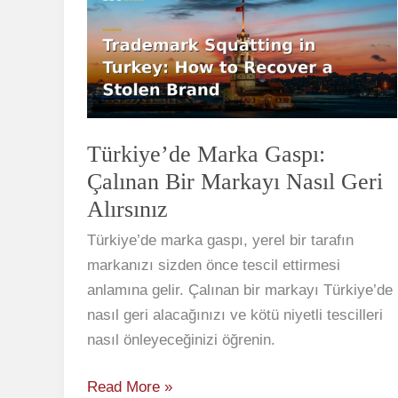
Gaspı:
Çalınan
Bir
Markayı
Nasıl
Geri
Türkiye’de Marka Gaspı:
Alırsınız
Çalınan Bir Markayı Nasıl Geri
Alırsınız
Türkiye’de marka gaspı, yerel bir tarafın
markanızı sizden önce tescil ettirmesi
anlamına gelir. Çalınan bir markayı Türkiye’de
nasıl geri alacağınızı ve kötü niyetli tescilleri
nasıl önleyeceğinizi öğrenin.
Read More »