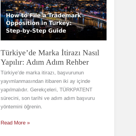
İtirazı
Nasıl
Yapılır:
Adım
Adım
Rehber
Türkiye’de Marka İtirazı Nasıl
Yapılır: Adım Adım Rehber
Türkiye’de marka itirazı, başvurunun
yayımlanmasından itibaren iki ay içinde
yapılmalıdır. Gerekçeleri, TÜRKPATENT
sürecini, son tarihi ve adım adım başvuru
yöntemini öğrenin.
Read More »