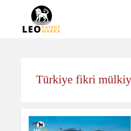
İçeriğe
atla
Türkiye fikri mülkiy
Türkiye’de
Marka