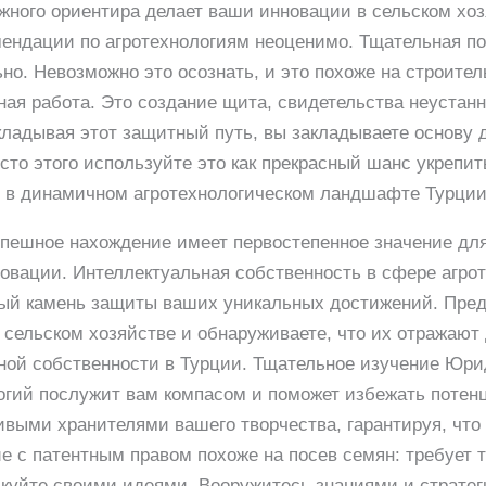
жного ориентира делает ваши инновации в сельском хо
ендации по агротехнологиям неоценимо. Тщательная по
но. Невозможно это осознать, и это похоже на строител
ная работа. Это создание щита, свидетельства неустан
ладывая этот защитный путь, вы закладываете основу 
сто этого используйте это как прекрасный шанс укрепит
т в динамичном агротехнологическом ландшафте Турции
пешное нахождение имеет первостепенное значение для A
вации. Интеллектуальная собственность в сфере агроте
ный камень защиты ваших уникальных достижений. Пред
 сельском хозяйстве и обнаруживаете, что их отражают 
ной собственности в Турции. Тщательное изучение Юри
логий послужит вам компасом и поможет избежать потен
ыми хранителями вашего творчества, гарантируя, что 
 с патентным правом похоже на посев семян: требует т
куйте своими идеями. Вооружитесь знаниями и стратег