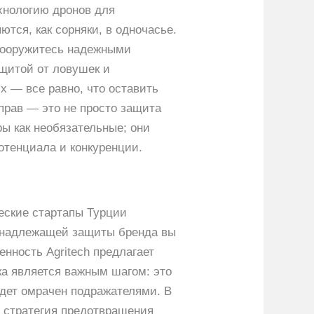
ехнологию дронов для
тся, как сорняки, в одночасье.
 Вооружитесь надежными
щитой от ловушек и
х — все равно, что оставить
рав — это не просто защита
ы как необязательные; они
отенциала и конкуренции.
ческие стартапы Турции
з надлежащей защиты бренда вы
енность Agritech предлагает
ка является важным шагом: это
будет омрачен подражателями. В
я стратегия предотвращения