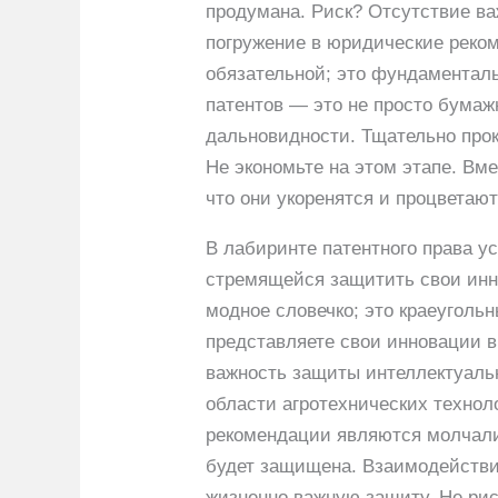
продумана. Риск? Отсутствие ва
погружение в юридические реком
обязательной; это фундаменталь
патентов — это не просто бумаж
дальновидности. Тщательно прок
Не экономьте на этом этапе. Вме
что они укоренятся и процветаю
В лабиринте патентного права ус
стремящейся защитить свои инно
модное словечко; это краеуголь
представляете свои инновации в
важность защиты интеллектуаль
области агротехнических техно
рекомендации являются молчалив
будет защищена. Взаимодействие
жизненно важную защиту. Не рис