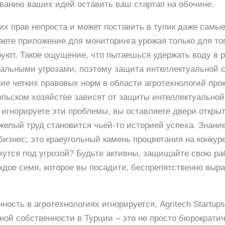
ванию ваших идей оставить ваш стартап на обочине.
их прав непроста и может поставить в тупик даже самые
аете приложение для мониторинга урожая только для тог
руют. Такое ощущение, что пытаешься удержать воду в р
еальными угрозами, поэтому защита интеллектуальной 
е четких правовых норм в области агротехнологий прок
ельском хозяйстве зависят от защиты интеллектуальной
 игнорируете эти проблемы, вы оставляете двери откры
яжелый труд становится чьей-то историей успеха. Знани
бизнес; это краеугольный камень процветания на конкуре
жутся под угрозой? Будьте активны, защищайте свою ра
аждое семя, которое вы посадите, беспрепятственно выр
ность в агротехнологиях игнорируется, Agritech Startups
ной собственности в Турции – это не просто бюрократич