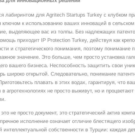
ава для инновационных решений
я лабиринтом для Agritech Startups Turkey с клубком п
я ключом к использованию ваших инноваций в сельском 
ие, выделяющее вас из толпы. Без надлежащих патент
мощь приходит IP Protection Turkey, действуя как крепо
ости и стратегического понимания, поэтому понимание 
важное значение. Это больше, чем просто установка гал
его вашего бизнеса. Неспособность защитить свои уни
ерь широко открытой. Следовательно, понимание патент
риготовьтесь плавать в этих водах, гарантируя, что ва
 в агротехнологиях не просто выживут, но и процветают
ии.
то не просто документ, это стратегический актив компании
зупречное исполнение означает отличие блестящего изоб
й интеллектуальной собственности в Турции: каждая де