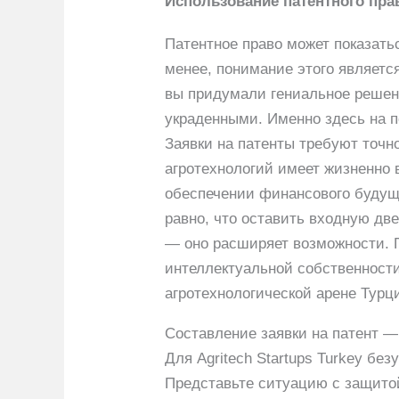
Использование патентного пр
Патентное право может показатьс
менее, понимание этого являетс
вы придумали гениальное решен
украденными. Именно здесь на по
Заявки на патенты требуют точн
агротехнологий имеет жизненно 
обеспечении финансового будущ
равно, что оставить входную дв
— оно расширяет возможности. П
интеллектуальной собственности
агротехнологической арене Турц
Составление заявки на патент — э
Для Agritech Startups Turkey бе
Представьте ситуацию с защито