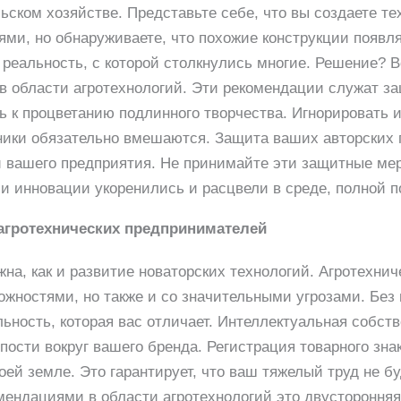
ьском хозяйстве. Представьте себе, что вы создаете т
ми, но обнаруживаете, что похожие конструкции появляю
ая реальность, с которой столкнулись многие. Решение?
 области агротехнологий. Эти рекомендации служат за
 к процветанию подлинного творчества. Игнорировать и
ики обязательно вмешаются. Защита ваших авторских п
и вашего предприятия. Не принимайте эти защитные мер
и инновации укоренились и расцвели в среде, полной п
агротехнических предпринимателей
жна, как и развитие новаторских технологий. Агротехни
ожностями, но также и со значительными угрозами. Бе
ьность, которая вас отличает. Интеллектуальная собств
пости вокруг вашего бренда. Регистрация товарного зна
оей земле. Это гарантирует, что ваш тяжелый труд не 
мендациями в области агротехнологий это двустороння