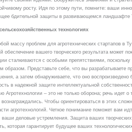
ойчивому росту. Идя по этому пути, помните: ваши инно
ующее бдительной защиты в развивающемся ландшафте 
 сельскохозяйственных технологиях
обой массу проблем для агротехнических стартапов в 
й обеспечение вашего творческого результата может по
ции сталкиваются с особыми препятствиями, поскольку 
 образом. Представьте себе, что вы разрабатываете пр
ния, а затем обнаруживаете, что оно воспроизведено 
ость в надежной защите интеллектуальной собственнос
ю Агротехнологии – это не только оборона; речь идет о
 вознаграждались. Чтобы ориентироваться в этих слож
сти агротехнологий. Четкое понимание поможет вам идт
ь ваши деловые устремления. Защита ваших творческих
ь, которая гарантирует будущее ваших технологически