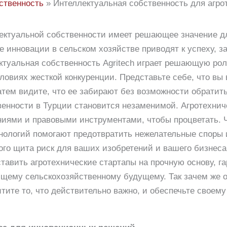
ственность
Интеллектуальная собственность для агро
ектуальной собственности имеет решающее значение дл
де инновации в сельском хозяйстве приводят к успеху,
ктуальная собственность Agritech играет решающую роль
ловиях жесткой конкуренции. Представьте себе, что вы
тем видите, что ее забирают без возможности обратит
венности в Турции становится незаменимой. Агротехни
иями и правовыми инструментами, чтобы процветать. 
хнологий помогают предотвратить нежелательные споры 
ого щита риск для ваших изобретений и вашего бизнеса 
тавить агротехнические стартапы на прочную основу, га
ющему сельскохозяйственному будущему. Так зачем же 
тите то, что действительно важно, и обеспечьте свое