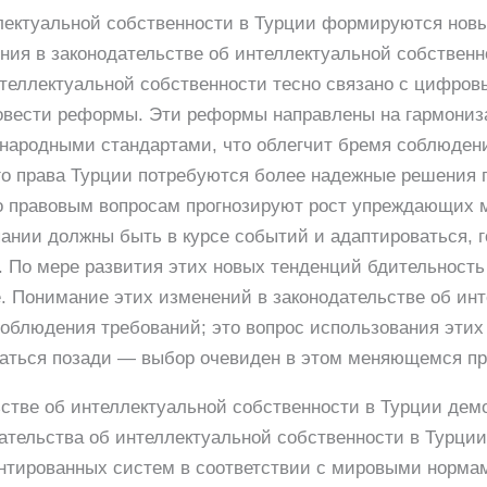
ектуальной собственности в Турции формируются нов
ия в законодательстве об интеллектуальной собственн
нтеллектуальной собственности тесно связано с цифро
овести реформы. Эти реформы направлены на гармониз
ународными стандартами, что облегчит бремя соблюден
го права Турции потребуются более надежные решения 
о правовым вопросам прогнозируют рост упреждающих м
ании должны быть в курсе событий и адаптироваться, г
. По мере развития этих новых тенденций бдительност
. Понимание этих изменений в законодательстве об ин
соблюдения требований; это вопрос использования эти
таться позади — выбор очевиден в этом меняющемся п
стве об интеллектуальной собственности в Турции дем
тельства об интеллектуальной собственности в Турции
ентированных систем в соответствии с мировыми норм