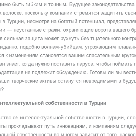
димо быть гибким и точным. Будущее законодательства
а волоске, поскольку компании стремятся защитить свои
 в Турции, несмотря на богатый потенциал, представл
ции — неустанные стражи, охраняющие ворота вашего б
я сильная защита может рухнуть без тщательного конт
жиданно, подобно волнам-убийцам, угрожающим плавани
я к изменениям становятся вашим спасательным кругом
ан знает, когда нужно поставить паруса, чтобы поймать п
адаптация не подлежит обсуждению. Готовы ли вы вест
ваши творческие активы останутся невредимыми в буду
и?
интеллектуальной собственности в Турции
ство об интеллектуальной собственности в Турции, сл
ты прокладывают путь инновациям, и компаниям следу
альной собственности во многом зависит от того, наско