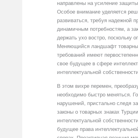
направлены на усиление защиты 
Особое внимание уделяется реше
развиваться, требуя надежной п
динамичным потребностям, а за
держать ухо востро, поскольку
Меняющийся ландшафт товарных з
требований имеют первостепенно
свое будущее в сфере интеллект
интеллектуальной собственности
В этом вихре перемен, преобраз
необходимо быстро меняться. Г
нарушений, пристально следя за
законы о товарных знаках Турц
интеллектуальной собственности
будущее права интеллектуальной
спорах. Проактивная позиция мо