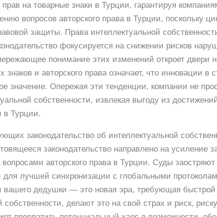
прав на товарные знаки в Турции, гарантируя компания
нию вопросов авторского права в Турции, поскольку ц
равовой защиты. Права интеллектуальной собственност
конодательство фокусируется на снижении рисков нару
 опережающее понимание этих изменений откроет двери 
наков и авторского права означает, что инновации в 
е значение. Опережая эти тенденции, компании не про
уальной собственности, извлекая выгоду из достижений
 в Турции.
ующих законодательство об интеллектуальной собствен
отовящееся законодательство направлено на усиление 
 вопросами авторского права в Турции. Суды заостряют
ии для лучшей синхронизации с глобальными протокола
 вашего дедушки — это новая эра, требующая быстрой а
 собственности, делают это на свой страх и риск, риск
жет превратить потенциальный хаос в возможности, об