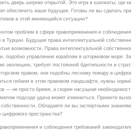
вить дверь широко открытой. Это игра в шахматы, где к
жет обеспечить ваше будущее. Готовы ли вы сделать п
активов в этой меняющейся ситуации?
интом проблем в сфере правоприменения и соблюдения
 в Турции. Будущее права интеллектуальной собственн
рытые возможности. Права интеллектуальной собственно
и, подобно управлению кораблем в штормовом море. За
вою эволюцию, требует постоянной бдительности и страт
торским правом, они подобны лесному пожару в цифров
аться гибким в этом правовом ландшафте, нужны зоркий 
в — не просто бремя, а скорее насущная необходимость
 умелом подходе удача может измениться. Примите вызо
 собственности. Обладаете ли вы экспертными знаниям
 цифрового пространства?
правоприменения и соблюдения требований законодател