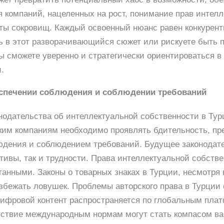
 компаний, нацеленных на рост, понимание прав интелл
ты сокровищ. Каждый освоенный нюанс равен конкурент
сь в этот разворачивающийся сюжет или рискуете быть
ы сможете уверенно и стратегически ориентироваться в
.
еспечении соблюдения и соблюдении требований
одательства об интеллектуальной собственности в Тур
ким компаниям необходимо проявлять бдительность, пр
юдения и соблюдением требований. Будущее законодате
ктивы, так и трудности. Права интеллектуальной собств
танными. Законы о товарных знаках в Турции, несмотря 
збежать ловушек. Проблемы авторского права в Турции 
цифровой контент распространяется по глобальным пла
тствие международным нормам могут стать компасом ва