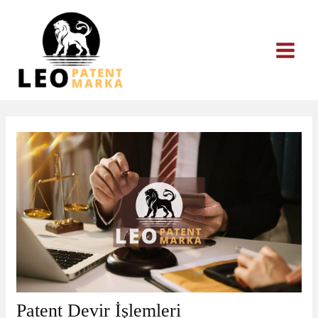
İçeriğe
atla
Patent Devir İşlemleri