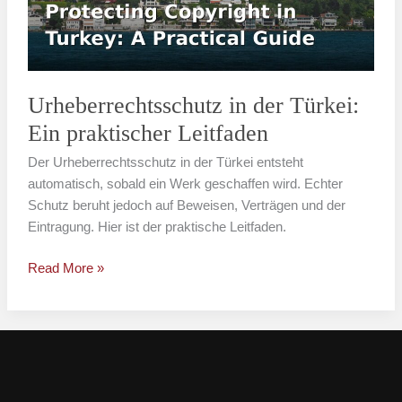
praktischer
Leitfaden
Urheberrechtsschutz in der Türkei:
Ein praktischer Leitfaden
Der Urheberrechtsschutz in der Türkei entsteht
automatisch, sobald ein Werk geschaffen wird. Echter
Schutz beruht jedoch auf Beweisen, Verträgen und der
Eintragung. Hier ist der praktische Leitfaden.
Read More »