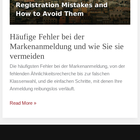
und
wie
Sie
sie
vermeiden
Häufige Fehler bei der
Markenanmeldung und wie Sie sie
vermeiden
Die häufigsten Fehler bei der Markenanmeldung, von der
fehlenden Ähnlichkeitsrecherche bis zur falschen
Klassenwahl, und die einfachen Schritte, mit denen Ihre
Anmeldung reibungslos verläuft.
Read More »