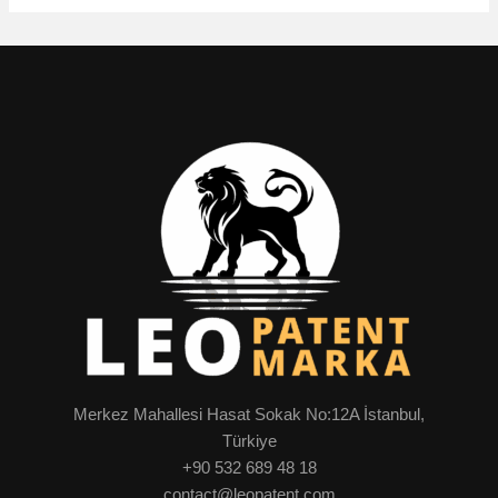
Merkez Mahallesi Hasat Sokak No:12A İstanbul,
Türkiye
+90 532 689 48 18
contact@leopatent.com