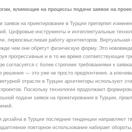
огии, влияющие на процессы подачи заявок на проек
и заявок на проектирование в Турции претерпел измене
гий. Цифровые инструменты и интеллектуальные техно
ии, переосмысливая работу архитекторов. Виртуальная
ежде чем они обретут физическую форму. Это нововвед
руя прогрессивные и в то же время соответствующие тр
уре согласуется с более строгими требованиями к заявк
 решения — это уже не просто предпочтения, а ключев
ктурной отрасли в Турции архитекторы используют эти
проектов. Поскольку технологии продолжают формирова
ешной подачи заявок на проектирование в Турции, прок
рений.
 дизайна в Турции последние тенденции направляют тв
адаптивное повторное использование набирает обороты