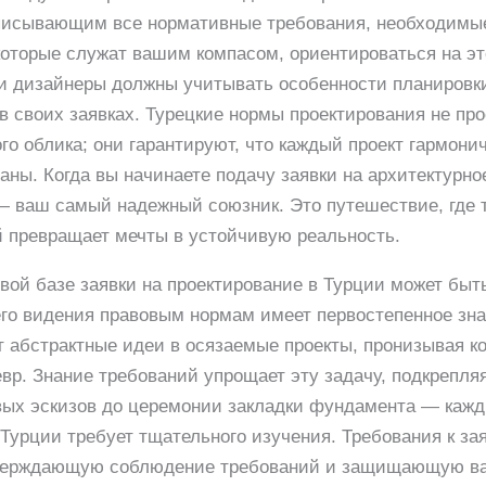
описывающим все нормативные требования, необходимые 
 которые служат вашим компасом, ориентироваться на э
и дизайнеры должны учитывать особенности планировки
в своих заявках. Турецкие нормы проектирования не пр
го облика; они гарантируют, что каждый проект гармони
ны. Когда вы начинаете подачу заявки на архитектурно
— ваш самый надежный союзник. Это путешествие, где т
й превращает мечты в устойчивую реальность.
вой базе заявки на проектирование в Турции может бы
его видения правовым нормам имеет первостепенное зн
 абстрактные идеи в осязаемые проекты, пронизывая к
р. Знание требований упрощает эту задачу, подкрепля
вых эскизов до церемонии закладки фундамента — кажд
 Турции требует тщательного изучения. Требования к за
верждающую соблюдение требований и защищающую ваш