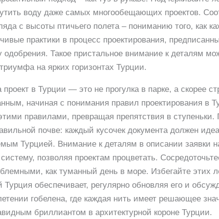
мутить воду даже самых многообещающих проектов. Соо
ляда с высоты птичьего полета – пониманию того, как к
чивые практики в процесс проектирования, предписанны
у одобрения. Такое пристальное внимание к деталям мо
триумфа на ярких горизонтах Турции.
проект в Турции — это не прогулка в парке, а скорее с
нным, начиная с понимания правил проектирования в Т
этими правилами, превращая препятствия в ступеньки.
авильной почве: каждый кусочек документа должен иде
мым Турцией. Внимание к деталям в описании заявки н
систему, позволяя проектам процветать. Сосредоточьте
облемными, как туманный день в море. Избегайте этих л
й Турция обеспечивает, регулярно обновляя его и обсу
плетении гобелена, где каждая нить имеет решающее зна
авидным бриллиантом в архитектурной короне Турции.