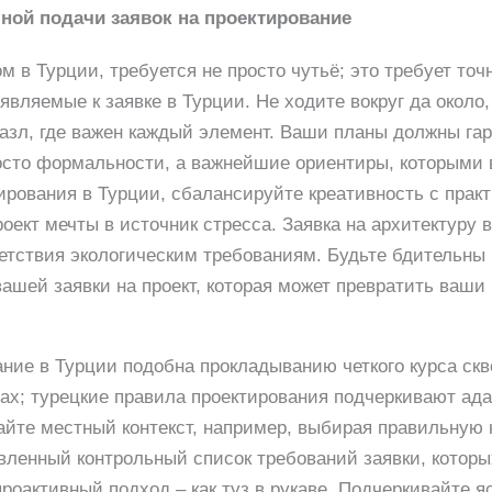
ой подачи заявок на проектирование
м в Турции, требуется не просто чутьё; это требует то
вляемые к заявке в Турции. Не ходите вокруг да около,
пазл, где важен каждый элемент. Ваши планы должны га
осто формальности, а важнейшие ориентиры, которыми 
ирования в Турции, сбалансируйте креативность с пра
ект мечты в источник стресса. Заявка на архитектуру в
ветствия экологическим требованиям. Будьте бдительны 
вашей заявки на проект, которая может превратить ваши
ание в Турции подобна прокладыванию четкого курса скв
ах; турецкие правила проектирования подчеркивают а
йте местный контекст, например, выбирая правильную 
вленный контрольный список требований заявки, котор
роактивный подход – как туз в рукаве. Подчеркивайте я