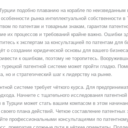
 Турции подобно плаванию на корабле по неизведанным
 особенности рынка интеллектуальной собственности в 
твом по патентам и товарным знакам, гарантом патентн
ние их процессов и требований крайне важно. Ошибки зд
итесь к экспертам за консультацией по патентам для б
дёт о создании юридической основы для вашего бизнеса.
привести к ошибкам, поэтому не торопитесь. Вооружив
 турецкой патентной системе может пройти гладко. Пом
а, но и стратегический шаг к лидерству на рынке.
нтной системе требует чёткого курса. Для предпринима
одхода. Начните с тщательного исследования патентно
и в Турции может стать вашим компасом в этом начина
е своего плана действий. Четкое составление патентны
айте профессиональными консультациями по патентному
цесс, превратив сложные пути в чёткие ориентиры. Подд