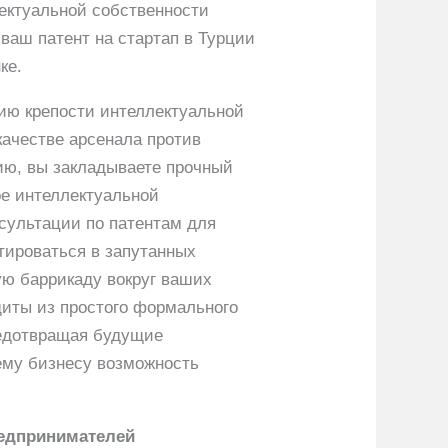
лектуальной собственности
ваш патент на стартап в Турции
ке.
ию крепости интеллектуальной
качестве арсенала против
ию, вы закладываете прочный
е интеллектуальной
сультации по патентам для
тироваться в запутанных
ую баррикаду вокруг ваших
иты из простого формального
редотвращая будущие
шему бизнесу возможность
редпринимателей