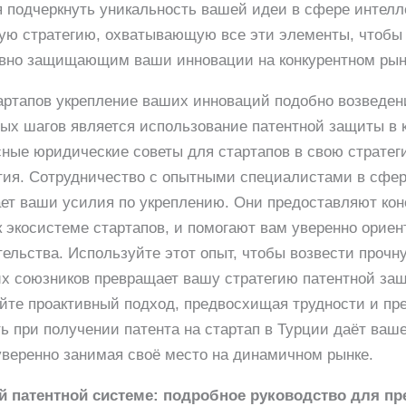
я подчеркнуть уникальность вашей идеи в сфере интел
ую стратегию, охватывающую все эти элементы, чтобы 
вно защищающим ваши инновации на конкурентном рын
артапов укрепление ваших инноваций подобно возведен
ых шагов является использование патентной защиты в 
ные юридические советы для стартапов в свою стратег
тия. Сотрудничество с опытными специалистами в сфер
ет ваши усилия по укреплению. Они предоставляют кон
к экосистеме стартапов, и помогают вам уверенно ориен
тельства. Используйте этот опыт, чтобы возвести прочн
х союзников превращает вашу стратегию патентной защ
айте проактивный подход, предвосхищая трудности и п
ть при получении патента на стартап в Турции даёт ва
уверенно занимая своё место на динамичном рынке.
ой патентной системе: подробное руководство для п