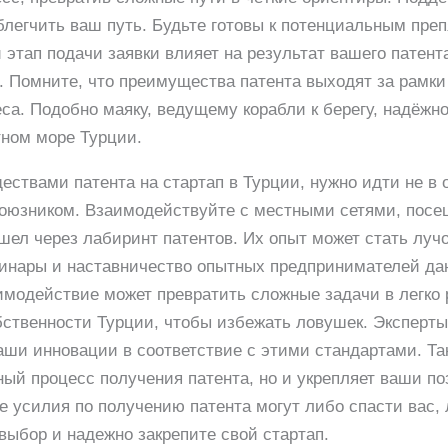
легчить ваш путь. Будьте готовы к потенциальным преп
этап подачи заявки влияет на результат вашего патент
. Помните, что преимущества патента выходят за рамки
са. Подобно маяку, ведущему корабли к берегу, надёжн
тном море Турции.
ствами патента на стартап в Турции, нужно идти не в 
оюзником. Взаимодействуйте с местными сетями, посе
ошел через лабиринт патентов. Их опыт может стать луч
инары и наставничество опытных предпринимателей д
аимодействие может превратить сложные задачи в легко
бственности Турции, чтобы избежать ловушек. Эксперты
аши инновации в соответствие с этими стандартами. Та
ный процесс получения патента, но и укрепляет ваши по
е усилия по получению патента могут либо спасти вас
выбор и надежно закрепите свой стартап.