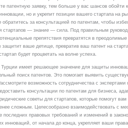
те патентную заявку, тем больше у вас шансов обойти к
инновации, но и укрепит позиции вашего стартапа на р
е обратитесь за консультацией по патентам, чтобы изб
я стартапов — знание — сила. Под правильным руковод
потенциальные препятствия превратятся в преодолимые 
 защитит ваше детище, превратив ваш патент на старта
стартап будет процветать на волне успеха.
 Турции имеет решающее значение для защиты инновац
льный поиск патентов. Это помогает выявить существ
ассмотрите возможность сотрудничества с экспертами 
редоставить консультации по патентам для бизнеса, ада
ридические советы для стартапов, которые помогут вам
менее сложным. Целесообразно взаимодействовать с м
е последних правовых требований и изменений в законо
х инноваций, от начала до конца, укрепляет ваши права