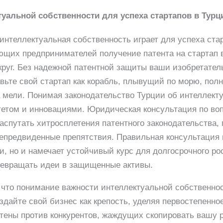
уальной собственности для успеха стартапов в Турц
интеллектуальная собственность играет для успеха старт
ющих предпринимателей получение патента на стартап 
круг. Без надежной патентной защиты ваши изобретател
ьте свой стартап как корабль, плывущий по морю, пол
а мели. Понимая законодательство Турции об интеллект
тетом и инновациями. Юридическая консультация по во
спутать хитросплетения патентного законодательства, 
непредвиденные препятствия. Правильная консультация 
и, но и намечает устойчивый курс для долгосрочного ро
превращать идеи в защищенные активы.
 что понимание важности интеллектуальной собственно
оздайте свой бизнес как крепость, уделяя первостепенн
стены против конкурентов, жаждущих скопировать вашу 