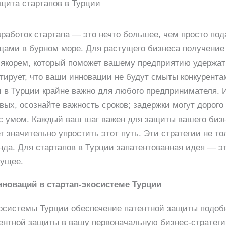
щита стартапов в Турции
работок стартапа — это нечто большее, чем просто пода
щами в бурном море. Для растущего бизнеса получение 
 якорем, который поможет вашему предприятию удержат
нтирует, что ваши инновации не будут смыты конкурент
 в Турции крайне важно для любого предпринимателя. И
вых, осознайте важность сроков; задержки могут дорого
 с умом. Каждый ваш шаг важен для защиты вашего биз
т значительно упростить этот путь. Эти стратегии не т
нда. Для стартапов в Турции запатентованная идея — э
дущее.
новаций в стартап-экосистеме Турции
косистемы Турции обеспечение патентной защиты подоб
тентной защиты в вашу первоначальную бизнес-стратеги