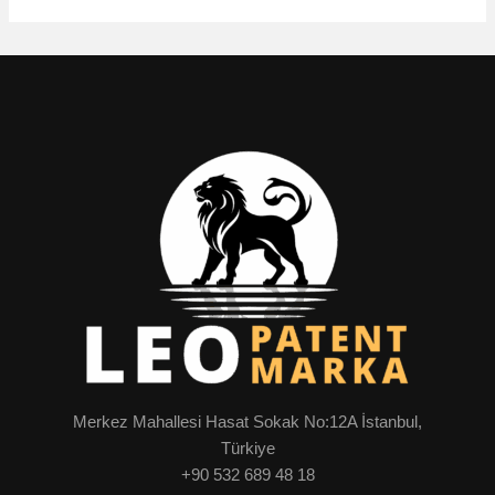
Merkez Mahallesi Hasat Sokak No:12A İstanbul,
Türkiye
+90 532 689 48 18