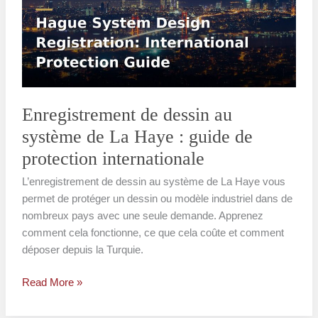
au
système
de
La
Haye
:
guide
Enregistrement de dessin au
de
système de La Haye : guide de
protection
protection internationale
internationale
L’enregistrement de dessin au système de La Haye vous
permet de protéger un dessin ou modèle industriel dans de
nombreux pays avec une seule demande. Apprenez
comment cela fonctionne, ce que cela coûte et comment
déposer depuis la Turquie.
Read More »