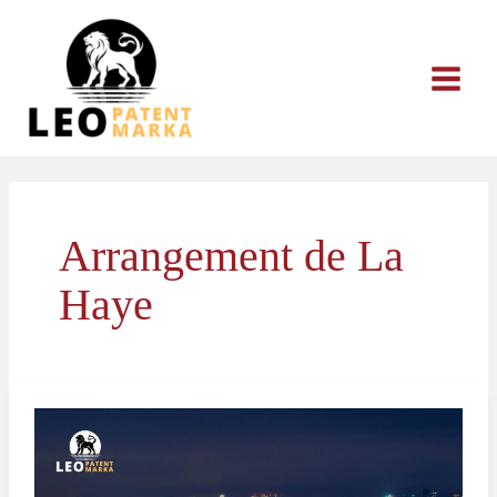
Aller
au
contenu
Arrangement de La
Haye
Enregistrement
de
dessin