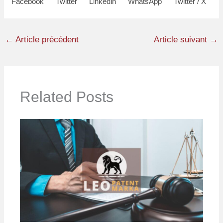
Facebook
Twitter
Linkedin
WhatsApp
Twitter / X
←
Article précédent
Article suivant
→
Related Posts