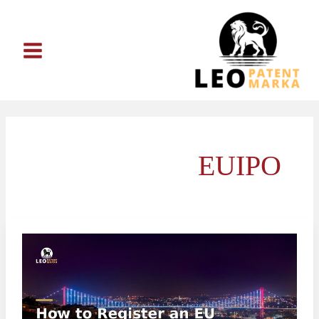
خطي
لى
لمحتوى
EUIPO
كيف
تسجّل
علامة
تجارية
في