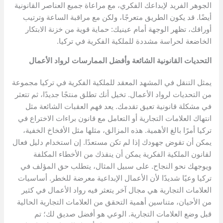
الجوهر الفريد لإبداعك الفكري، مع مراعاة جميع العناصر القانونية
أيضًا. قد يكون الطريق متعرجًا، ولكن مع مراقبة الساعة وترتيب
أوراقك، تظهر الوجهة أمام عينيك: حماية قوية من خزنة الابتكار
الخاضعة لحراسة مشددة للملكية الفكرية في تركيا.
التحديات القانونية الشائعة وأفضل الممارسات لرواد الأعمال
يمثل التنقل في المشهد المعقد للملكية الفكرية في تركيا مجموعة
من التحديات لرواد الأعمال. تخيل أنك تطلق منتجًا جديدًا، ثم تتعثر
في مشكلة قانونية تعيق تقدمك. يعد فهم العقبات الشائعة مثل
انتهاك العلامات التجارية أو التعامل مع قانون براءات الاختراع في
تركيا أمرًا بالغ الأهمية. هذه المزالق، مثلها مثل الأفخاخ الخفية،
يمكن أن تقوض جهودك إذا لم تكن مستعدًا. إن استخدام دليل فعال
لقانون الملكية الفكرية يمكن أن ينقذك من الأخطاء المكلفة
ويوجهك نحو النجاح. على سبيل المثال، يتطلب حق المؤلف في
تركيا وعيًا شديدًا لأن الأعمال الإبداعية معرضة للخطر. أساسيات
العلامات التجارية هي مجال آخر يتعثر فيه رواد الأعمال في كثير
من الأحيان، متناسين أهمية التحقق من العلامات التجارية الحالية
قبل وضع العلامات التجارية. الوعي هو أفضل صديق لك؛ تم