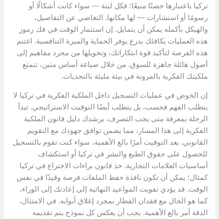
تركيا باعتبارها حصنًا منيعًا؛ فكل لبنة — سواء كانت أشكالًا أو
رسومًا أو استشارات — لها مكانها. التغاضي عن التفاصيل،
والهيكل بأكمله يمكن أن يتمايل. إن استثمار الوقت في فك رموز
هذه العمليات يكافئك بدرع يوفر الحماية والميزة التنافسية. اغتنم
هذه الفرصة لتأكيد قوة ابتكاراتك، وتحويلها من مجرد مفاهيم إلى
أصول هائلة جاهزة للسوق. من خلال صياغة أساس متين، تتمتع
ملكيتك الفكرية بالمرونة في بيئة مليئة بالتحديات.
إن الخوض في عمليات التسجيل داخل الملكية الفكرية في تركيا لا
يتطلب الفهم فحسب، بل يتطلب أيضًا التوقيت الاستراتيجي. تبدأ
الرحلة بمعرفة متى يجب التصرف. يرشدك دليل قانون الملكية
الفكرية إلى هذا المسار، مما يضمن توافق جهودك مع التقويم
القانوني. يعد التوقيت أمرًا بالغ الأهمية، سواء كنت تقوم بالتسجيل
للحصول على حقوق الطبع والنشر في تركيا أو استكشاف
أساسيات العلامات التجارية. خذ قانون براءات الاختراع في تركيا
كمثال؛ يمكن أن تكون نافذة حفظ الملفات فرصة وقيدًا في نفس
الوقت. قد يؤدي تفويت المواعيد النهائية إلى إعادتك إلى الوراء،
كما هو الحال مع فقدان القطار بمجرد إغلاق أبوابه. في الامتثال،
الدقة أمر بالغ الأهمية. يجب أن يعكس كل نموذج يتم تقديمه