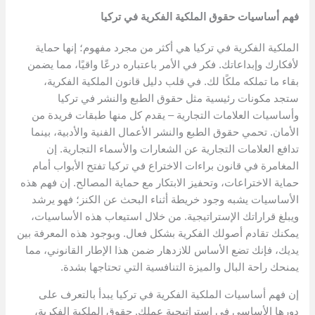
فهم أساسيات حقوق الملكية الفكرية في تركيا
الملكية الفكرية في تركيا هي أكثر من مجرد مفهوم؛ إنها حماية
لأفكارك وإبداعاتك. فكر في الأمر باعتباره درعًا واقيًا، مما يضمن
بقاء ما تملكه ملكًا لك. في قلب دليل قانون الملكية الفكرية،
ستجد مكونات رئيسية مثل حقوق الطبع والنشر في تركيا
وأساسيات العلامات التجارية – يقدم كل منها طبقات فريدة من
الأمان. تحمي حقوق الطبع والنشر الأعمال الفنية والأدبية، بينما
تدافع العلامات التجارية عن الشعارات والأسماء التجارية. إن
المغامرة في قانون براءات الاختراع في تركيا تفتح الأبواب أمام
حماية الاختراعات، وتحفيز الابتكار مع حماية المصالح. إن فهم هذه
الأساسيات يشبه وجود خريطة أثناء البحث عن الكنز؛ فهو يرشد
ويبلغ قراراتك الإستراتيجية. من خلال استيعاب هذه الأساسيات،
يمكنك تقادم أصولك الفكرية بشكل فعال. وبوجود هذه المعرفة بين
يديك، فإنك تضع الأساس للازدهار ضمن هذا الإطار القانوني، مما
يمنحك راحة البال والميزة التنافسية التي تحتاجها بشدة.
إن فهم أساسيات الملكية الفكرية في تركيا يبدأ بالتعرف على
دورها الأساسي في استراتيجية عملك. حقوق الملكية الفكرية،