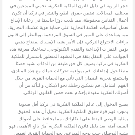
حجر الزاوية في دليل قانون الملكية الفكرية، تحمي المبدعين في
مختلف المجالات. تضمن حقوق الطبع والنشر في تركيا أن تكون
أعمال الفنانين محفوظة، مما يلعب دورًا حاسمًا في رعاية الإبداع.
تعمل أساسيات العلامة التجارية على حماية هوية علامتك التجارية،
مما يساعدك على التميز في السوق المزدحمة. وبالنظر إلى قانون
براءات الاختراع التركي، فإن الأمر يشبه الإمساك بمفتاح ذهبي
يؤمن القفزات الإبداعية والتقدم التكنولوجي. تساعدك معرفة هذه
الجوانب على التنقل بثقة في المشهد المتطور باستمرار للملكية
الفكرية في تركيا. يضيف كل حق طبقة من الدفاع، تشبه حصنًا
منيعًا حول إبداعاتك. قم بمواءمة تحركات عملك مع هذه المبادئ،
واستمتع بتجربة الضمان التي تأتي مع الحماية القوية. من خلال
الفهم الشامل، قم بتمكين رحلتك نحو الابتكار، والتأكد من أن
أصولك الفكرية مقيدة بإحكام تحت حضن القانون الوقائي.
يصبح الدخول إلى عالم الملكية الفكرية في تركيا أقل صعوبة
بمجرد فهم قوة حقوق الملكية الفكرية. تخيل أن هذه الحقوق
بمثابة الوصي اليقظ على ابتكاراتك، مما يحافظ على أصولك
القيمة آمنة. يعد دليل قانون الملكية الفكرية أمرًا بالغ الأهمية، فهو
يشبه البوصلة، حيث يوجه المبدعين نحو الحماية القوية. انغمس