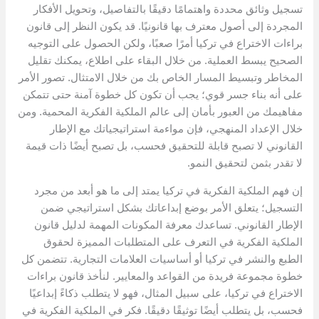
تسجيل وثائق محددة واهتمامًا دقيقًا بالتفاصيل، وتحويل الأفكار
المجردة إلى أصول معترف بها قانونيًا. قد يكون النظر إلى قانون
براءات الاختراع في تركيا أمرًا صعبًا، ولكن الحصول على التوجيه
الصحيح يبسط العملية. من خلال البقاء على اطلاع، يمكنك تقليل
المخاطر وتبسيط المسار الخاص بك من خلال الامتثال. تصور الأمر
على أنه بناء جسر قوي؛ يجب أن تكون كل خطوة آمنة حتى تتمكن
مفاهيمك من العبور بأمان إلى عالم الملكية الفكرية المحمية. ومن
خلال الإعداد المنهجي، فإن مواءمة استراتيجياتك مع الإطار
القانوني لا تصبح قابلة للتحقيق فحسب، بل تصبح أيضًا ذات قيمة
لا تقدر بثمن لتحقيق النمو.
إن فهم الملكية الفكرية في تركيا يمتد إلى ما هو أبعد من مجرد
التسجيل؛ يتعلق الأمر بوضع إبداعاتك بشكل استراتيجي ضمن
الإطار القانوني. تساعدك معرفة المكونات المهمة لدليل قانون
الملكية الفكرية في التعرف على المتطلبات المميزة لحقوق
الطبع والنشر في تركيا أو أساسيات العلامات التجارية. تتضمن كل
خطوة مجموعة فريدة من القواعد والمعايير. لنأخذ قانون براءات
الاختراع في تركيا، على سبيل المثال، فهو لا يتطلب ذكاءً إبداعيًا
فحسب، بل يتطلب أيضًا توثيقًا دقيقًا. فكر في الملكية الفكرية في