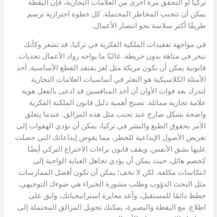
تركيا أو التحقق مرة أخرى من العلامات التجارية، فإن اليقظة
يمكن أن تتجنب المخاطر المحتملة. كل خطوة احترازية ترسم
طريقًا أكثر سلاسة نحو انتصار الأعمال.
في مواجهة تعقيدات الملكية الفكرية في تركيا، قد تشعر وكأنك
تبحر في متاهة بدون خريطة. غالبًا ما يواجه رواد الأعمال تحديات
قانونية يمكن أن تكون مربكة مثل لغز يفتقد القطع الأساسية. أحد
الأمثلة الكلاسيكية هو التعثر في أساسيات العلامات التجارية
لتدرك بعد فوات الأوان أن أحد المنافسين قد ادعى بالفعل هوية
علامة تجارية مماثلة. تصبح أهمية دليل قانون الملكية الفكرية
واضحة بشكل صارخ عند تجنب مثل هذه المزالق. عندما يتعلق
الأمر بحقوق الطبع والنشر في تركيا، يمكن أن تؤدي الهفوات إلى
تعريض الأصول الإبداعية للخطر، مما يقوض إبداعاتك التي حصلت
عليها بشق الأنفس. ويقف قانون براءات الاختراع التركي أيضًا
كخصم هائل، حيث يمكن أن يؤدي تجاهل العناية الواجبة إلى
انتكاسات مكلفة. لكن لا تخف؛ يمكن أن تكون أفضل الممارسات
مثل البحث الدؤوب وطلب مشورة الخبراء هي ضوءك التوجيهي.
خطط دائمًا للمستقبل، وأعد معايرة استراتيجياتك، وابق على
اطلاع. مع اليقظة والبصيرة، يمكنك تحويل المزالق المحتملة إلى