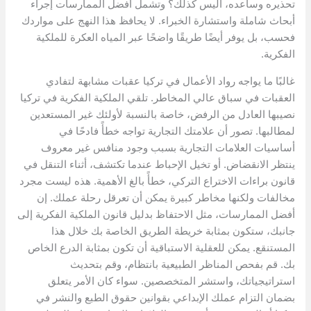
تحذيره وساعده، أليس كذلك؟ وتشمل أفضل الممارسات إجراء
أبحاث شاملة واستشارة الخبراء. لا يحافظ هذا النهج على مواردك
فحسب، بل يوفر أيضًا طريقًا واضحًا عبر المياه العكرة للملكية
الفكرية.
غالبًا ما يواجه رواد الأعمال في تركيا عقبات مشابهة لتفادي
العقبات في سباق عالي المخاطر. تلقي الملكية الفكرية في تركيا
نصيبها العادل من الرفض، خاصة بالنسبة لأولئك غير المستعدين
لمطالبها. تصور أن علامتك التجارية تواجه خطأً فادحًا في
أساسيات العلامات التجارية بسبب وجود منافس غير معروف
ينتظر الانقضاض. أو تخيل الإحباط عندما تكتشف، أثناء التنقل في
قانون براءات الاختراع التركي، خطأً بالغ الأهمية. هذه ليست مجرد
مخالفات ولكنها مخاطر كبيرة يمكن أن تعرقل رحلة عملك. إن
أفضل الممارسات، مثل الاحتفاظ بدليل قانون الملكية الفكرية إلى
جانبك، ستكون بمثابة خريطة الطريق الخاصة بك خلال هذا
المستنقع. يمكن للعقلية الاستباقية أن تكون بمثابة الدرع الخاص
بك. قم بفحص المناظر الطبيعية بانتظام، وقم بتحديث
استراتيجياتك، واستشر المتخصصين. سواء كان الأمر يتعلق
بضمان التزام عملك الإبداعي بقوانين حقوق الطبع والنشر في