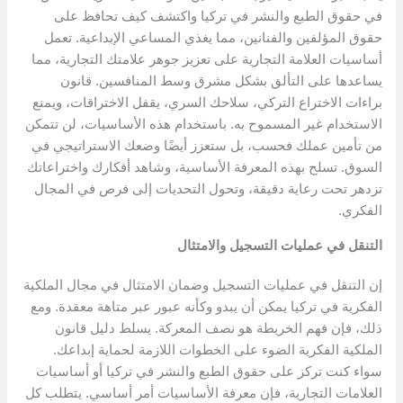
في حقوق الطبع والنشر في تركيا واكتشف كيف تحافظ على
حقوق المؤلفين والفنانين، مما يغذي المساعي الإبداعية. تعمل
أساسيات العلامة التجارية على تعزيز جوهر علامتك التجارية، مما
يساعدها على التألق بشكل مشرق وسط المنافسين. قانون
براءات الاختراع التركي، سلاحك السري، يقفل الاختراقات، ويمنع
الاستخدام غير المسموح به. باستخدام هذه الأساسيات، لن تتمكن
من تأمين عملك فحسب، بل ستعزز أيضًا وضعك الاستراتيجي في
السوق. تسلح بهذه المعرفة الأساسية، وشاهد أفكارك واختراعاتك
تزدهر تحت رعاية دقيقة، وتحول التحديات إلى فرص في المجال
الفكري.
التنقل في عمليات التسجيل والامتثال
إن التنقل في عمليات التسجيل وضمان الامتثال في مجال الملكية
الفكرية في تركيا يمكن أن يبدو وكأنه عبور عبر متاهة معقدة. ومع
ذلك، فإن فهم الخريطة هو نصف المعركة. يسلط دليل قانون
الملكية الفكرية الضوء على الخطوات اللازمة لحماية إبداعك.
سواء كنت تركز على حقوق الطبع والنشر في تركيا أو أساسيات
العلامات التجارية، فإن معرفة الأساسيات أمر أساسي. يتطلب كل