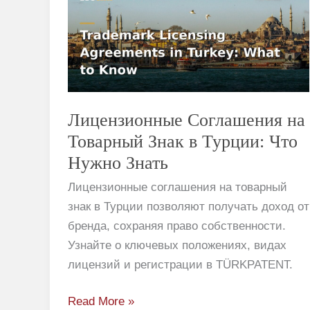
на
Товарный
Знак
в
Турции:
Что
Лицензионные Соглашения на
Нужно
Товарный Знак в Турции: Что
Знать
Нужно Знать
Лицензионные соглашения на товарный
знак в Турции позволяют получать доход от
бренда, сохраняя право собственности.
Узнайте о ключевых положениях, видах
лицензий и регистрации в TÜRKPATENT.
Read More »