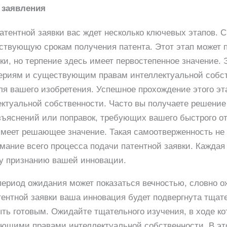
 заявления
атентной заявки вас ждет несколько ключевых этапов. 
етствующую срокам получения патента. Этот этап может 
и, но терпение здесь имеет первостепенное значение. 
ериям и существующим правам интеллектуальной собст
для вашего изобретения. Успешное прохождение этого э
ктуальной собственности. Часто вы получаете решение
ъяснений или поправок, требующих вашего быстрого отв
имеет решающее значение. Такая самоотверженность не 
мание всего процесса подачи патентной заявки. Каждая
му признанию вашей инновации.
период ожидания может показаться вечностью, словно о
тентной заявки ваша инновация будет подвергнута тщат
ть готовым. Ожидайте тщательного изучения, в ходе ко
ующими правами интеллектуальной собственности. В эт