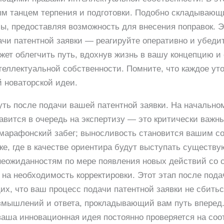
ым танцем терпения и подготовки. Подобно складывающ
ы, предоставляя возможность для внесения поправок. Э
ачи патентной заявки — реагируйте оперативно и убедит
ет облегчить путь, вдохнув жизнь в вашу концепцию и
нтеллектуальной собственности. Помните, что каждое ут
 новаторской идеи.
ть после подачи вашей патентной заявки. На начально
тавится в очередь на экспертизу — это критически важн
 марафонский забег; выносливость становится вашим с
ке, где в качестве ориентира будут выступать существ
 неожиданностям по мере появления новых действий со 
а необходимость корректировки. Этот этап после подач
х, что ваш процесс подачи патентной заявки не сбитьс
змышлений и ответа, прокладывающий вам путь вперед.
 ваша инновационная идея постоянно проверяется на с