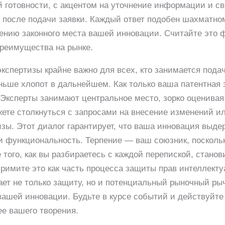
й готовности, с акцентом на уточнение информации и с
после подачи заявки. Каждый ответ подобен шахматном
ению законного места вашей инновации. Считайте это
преимущества на рынке.
кспертизы крайне важно для всех, кто занимается подач
ьше хлопот в дальнейшем. Как только ваша патентная з
Эксперты занимают центральное место, зорко оценивая
жете столкнуться с запросами на внесение изменений 
зы. Этот диалог гарантирует, что ваша инновация выде
и функциональность. Терпение — ваш союзник, поскольк
того, как вы разбираетесь с каждой перепиской, станов
 Примите это как часть процесса защиты прав интеллект
ает не только защиту, но и потенциальный рыночный рыч
вашей инновации. Будьте в курсе событий и действуйте
е вашего творения.