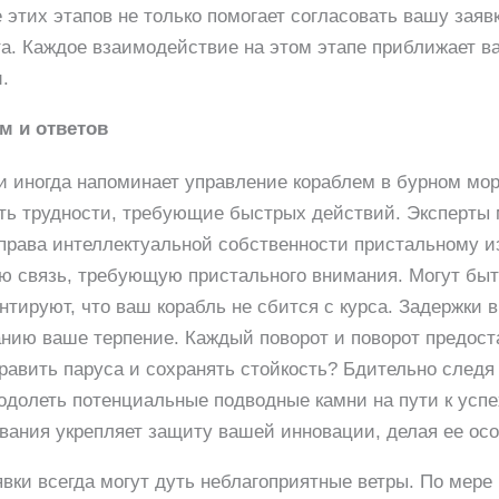
этих этапов не только помогает согласовать вашу заявк
. Каждое взаимодействие на этом этапе приближает ва
.
м и ответов
и иногда напоминает управление кораблем в бурном мор
уть трудности, требующие быстрых действий. Эксперты 
права интеллектуальной собственности пристальному и
ую связь, требующую пристального внимания. Могут б
нтируют, что ваш корабль не сбится с курса. Задержки 
анию ваше терпение. Каждый поворот и поворот предост
равить паруса и сохранять стойкость? Бдительно следя
одолеть потенциальные подводные камни на пути к успе
вания укрепляет защиту вашей инновации, делая ее ос
явки всегда могут дуть неблагоприятные ветры. По мер