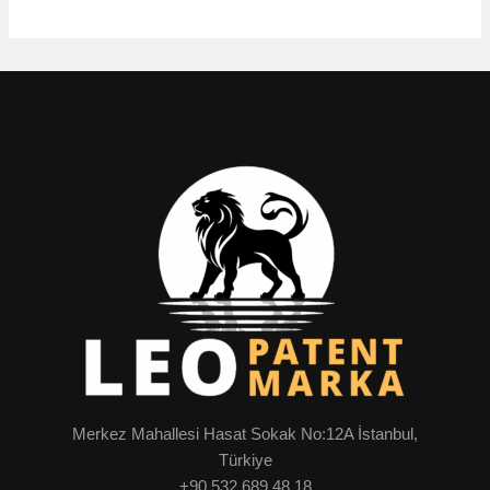
Merkez Mahallesi Hasat Sokak No:12A İstanbul,
Türkiye
+90 532 689 48 18