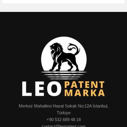
Merkez Mahallesi Hasat Sokak No:12A İstanbul,
Türkiye
+90 532 689 48 18
contact@leopatent.com