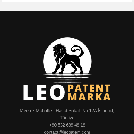
Merkez Mahallesi Hasat Sokak No:12A İstanbul,
Türkiye
+90 532 689 48 18
contact@leopatent.com