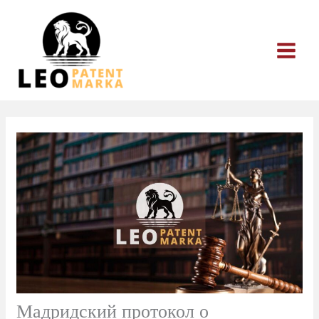
Перейти
к
содержимому
Мадридский протокол о