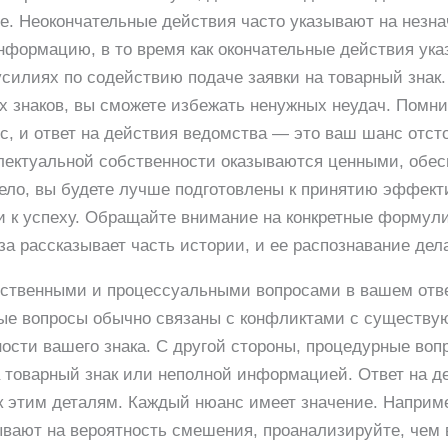
ые. Неокончательные действия часто указывают на незн
формацию, в то время как окончательные действия указ
силиях по содействию подаче заявки на товарный знак.
 знаков, вы сможете избежать ненужных неудач. Помнит
с, и ответ на действия ведомства — это ваш шанс отст
лектуальной собственности оказываются ценными, обес
дело, вы будете лучше подготовлены к принятию эффект
и к успеху. Обращайте внимание на конкретные формули
а рассказывает часть истории, и ее распознавание дел
твенными и процессуальными вопросами в вашем ответ
ые вопросы обычно связаны с конфликтами с существ
ости вашего знака. С другой стороны, процедурные воп
а товарный знак или неполной информацией. Ответ на д
к этим деталям. Каждый нюанс имеет значение. Наприме
ывают на вероятность смешения, проанализируйте, чем в