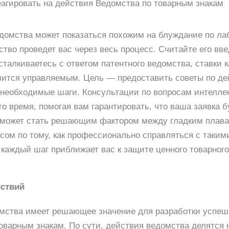
еагировать на действия Ведомства по товарным знакам
едомства может показаться похожим на блуждание по лаб
ство проведет вас через весь процесс. Считайте его в
 сталкиваетесь с ответом патентного ведомства, ставки 
овится управляемым. Цель — предоставить советы по д
а необходимые шаги. Консультации по вопросам интелле
о время, помогая вам гарантировать, что ваша заявка б
 может стать решающим фактором между гладким плава
рсом по тому, как профессионально справляться с таким
каждый шаг приближает вас к защите ценного товарного 
ствий
мства имеет решающее значение для разработки успешн
оварным знакам. По сути, действия ведомства делятся н