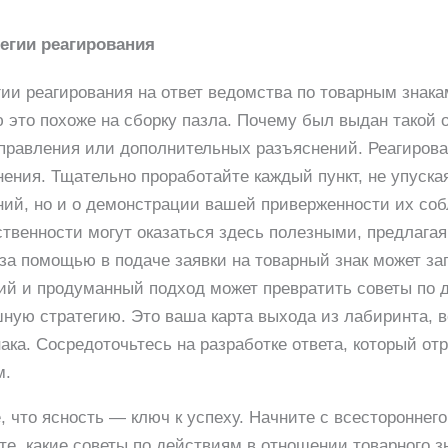
егии реагирования
ии реагирования на ответ ведомства по товарным знака
 это похоже на сборку пазла. Почему был выдан такой
правления или дополнительных разъяснений. Реагирова
снения. Тщательно проработайте каждый пункт, не упуска
ний, но и о демонстрации вашей приверженности их со
твенности могут оказаться здесь полезными, предлагая
 за помощью в подаче заявки на товарный знак может за
кий и продуманный подход может превратить советы по
ную стратегию. Это ваша карта выхода из лабиринта, 
ака. Сосредоточьтесь на разработке ответа, который от
м.
 что ясность — ключ к успеху. Начните с всестороннего
те, какие советы по действиям в отношении товарного з