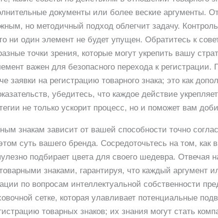
лнительные документы или более веские аргументы. От
жным, но методичный подход облегчит задачу. Контрол
что ни один элемент не будет упущен. Обратитесь к сов
азные точки зрения, которые могут укрепить вашу страт
лемент важен для безопасного перехода к регистрации.
 заявки на регистрацию товарного знака; это как допол
оказательств, убедитесь, что каждое действие укрепляе
егии не только ускорит процесс, но и поможет вам доби
рным знакам зависит от вашей способности точно согла
этом суть вашего бренда. Сосредоточьтесь на том, как 
упулезно подбирает цвета для своего шедевра. Отвечая 
 товарными знаками, гарантируя, что каждый аргумент и
тации по вопросам интеллектуальной собственности пр
овочной сетке, которая улавливает потенциальные под
гистрацию товарных знаков; их знания могут стать ко