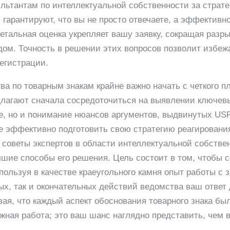
льтантам по интеллектуальной собственности за страте
 гарантируют, что вы не просто отвечаете, а эффективн
 детальная оценка укрепляет вашу заявку, сокращая раз
дом. Точность в решении этих вопросов позволит избеж
регистрации.
ва по товарным знакам крайне важно начать с четкого п
длагают сначала сосредоточиться на выявлении ключев
ие, но и понимание нюансов аргументов, выдвинутых U
е эффективно подготовить свою стратегию реагировани
 советы экспертов в области интеллектуальной собстве
чшие способы его решения. Цель состоит в том, чтобы
ользуя в качестве краеугольного камня опыт работы с з
ых, так и окончательных действий ведомства ваш отве
ая, что каждый аспект обоснования товарного знака бы
ажная работа; это ваш шанс наглядно представить, чем 