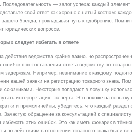
у. Последовательность — залог успеха: каждый элемент
едставьте свой ответ как хорошо сшитый костюм: кажд
вашего бренда, прокладывая путь к одобрению. Помнит
нт юридических вопросов.
орых следует избегать в ответе
на действия ведомства крайне важно, но распространённ
х ошибок при составлении ответа ведомству по товарн
ым задержкам. Например, невнимание к каждому поднят
нии вашей заявки на регистрацию товарного знака. Помн
и союзниками. Некоторые попадают в ловушку использ
путать интерпретацию эксперта. Это похоже на попытку 
ратки и прямолинейны, убедитесь, что каждый раздел 
. Зачастую обращение за консультацией к специалисту
 избежать этих ошибок. Это как иметь фонарик в тёмн
еты по действиям в отношении товарного знака были ве