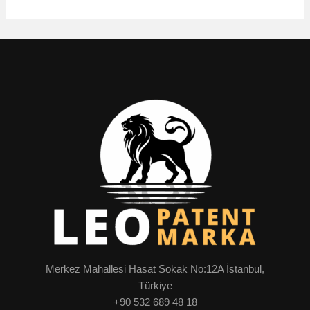
Merkez Mahallesi Hasat Sokak No:12A İstanbul,
Türkiye
+90 532 689 48 18