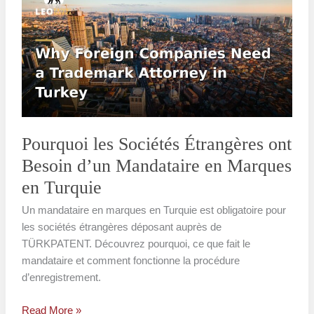
Sociétés
Étrangères
ont
Besoin
d’un
Mandataire
en
Marques
Pourquoi les Sociétés Étrangères ont
en
Besoin d’un Mandataire en Marques
Turquie
en Turquie
Un mandataire en marques en Turquie est obligatoire pour
les sociétés étrangères déposant auprès de
TÜRKPATENT. Découvrez pourquoi, ce que fait le
mandataire et comment fonctionne la procédure
d’enregistrement.
Read More »