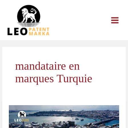
Aller
au
contenu
mandataire en
marques Turquie
Comment
Protéger
Votre