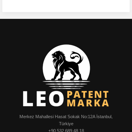
Merkez Mahallesi Hasat Sokak No:12A İstanbul,
Türkiye
+90 532 689 48 18