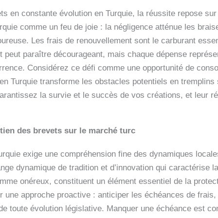
ts en constante évolution en Turquie, la réussite repose sur
rquie comme un feu de joie : la négligence atténue les brais
oureuse. Les frais de renouvellement sont le carburant essent
oût peut paraître décourageant, mais chaque dépense représ
currence. Considérez ce défi comme une opportunité de consol
n Turquie transforme les obstacles potentiels en tremplins s
rantissez la survie et le succès de vos créations, et leur ré
tien des brevets sur le marché turc
Turquie exige une compréhension fine des dynamiques locale
ange dynamique de tradition et d’innovation qui caractérise la
me onéreux, constituent un élément essentiel de la protect
pter une approche proactive : anticiper les échéances de frai
 de toute évolution législative. Manquer une échéance est c