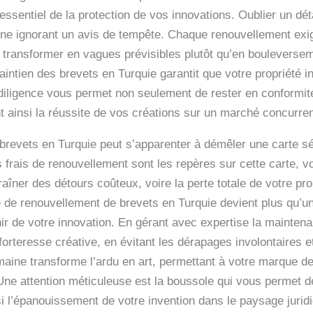
 essentiel de la protection de vos innovations. Oublier un dét
ne ignorant un avis de tempête. Chaque renouvellement exige
es transformer en vagues prévisibles plutôt qu’en bouleverse
ntien des brevets en Turquie garantit que votre propriété in
 diligence vous permet non seulement de rester en conformit
nt ainsi la réussite de vos créations sur un marché concurren
s brevets en Turquie peut s’apparenter à démêler une carte s
frais de renouvellement sont les repères sur cette carte, vo
ner des détours coûteux, voire la perte totale de votre propr
e de renouvellement de brevets en Turquie devient plus qu’un
r de votre innovation. En gérant avec expertise la mainten
orteresse créative, en évitant les dérapages involontaires 
aine transforme l’ardu en art, permettant à votre marque de
Une attention méticuleuse est la boussole qui vous permet de
i l’épanouissement de votre invention dans le paysage jurid