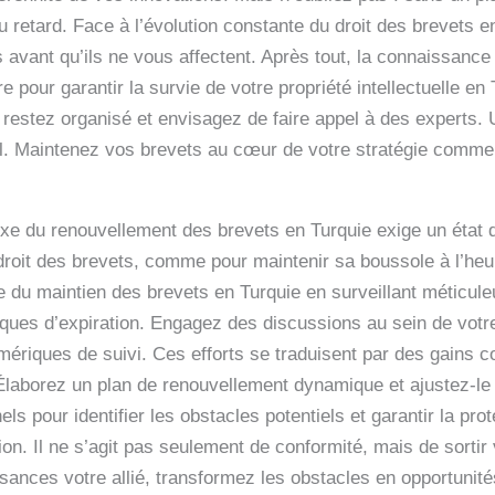
 retard. Face à l’évolution constante du droit des brevets e
 avant qu’ils ne vous affectent. Après tout, la connaissance
e pour garantir la survie de votre propriété intellectuelle en
 restez organisé et envisagez de faire appel à des experts. 
l. Maintenez vos brevets au cœur de votre stratégie commer
xe du renouvellement des brevets en Turquie exige un état d’
droit des brevets, comme pour maintenir sa boussole à l’heur
e du maintien des brevets en Turquie en surveillant méticule
sques d’expiration. Engagez des discussions au sein de votre
mériques de suivi. Ces efforts se traduisent par des gains c
. Élaborez un plan de renouvellement dynamique et ajustez-le 
els pour identifier les obstacles potentiels et garantir la pr
on. Il ne s’agit pas seulement de conformité, mais de sortir
ances votre allié, transformez les obstacles en opportunités