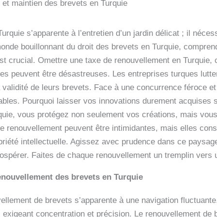
et maintien des brevets en Turquie
quie s’apparente à l’entretien d’un jardin délicat ; il néces
monde bouillonnant du droit des brevets en Turquie, compre
st crucial. Omettre une taxe de renouvellement en Turquie, 
es peuvent être désastreuses. Les entreprises turques lutte
r la validité de leurs brevets. Face à une concurrence féroce 
rables. Pourquoi laisser vos innovations durement acquises 
quie, vous protégez non seulement vos créations, mais vous
de renouvellement peuvent être intimidantes, mais elles cons
priété intellectuelle. Agissez avec prudence dans ce paysag
rospérer. Faites de chaque renouvellement un tremplin vers 
enouvellement des brevets en Turquie
ellement de brevets s’apparente à une navigation fluctuante
d, exigeant concentration et précision. Le renouvellement de