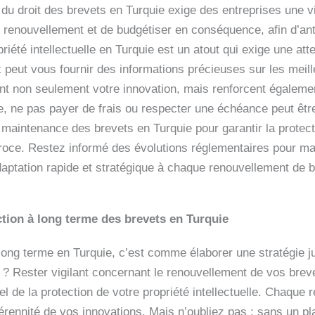
e du droit des brevets en Turquie exige des entreprises une vi
e renouvellement et de budgétiser en conséquence, afin d’anti
iété intellectuelle en Turquie est un atout qui exige une att
 peut vous fournir des informations précieuses sur les meill
t non seulement votre innovation, mais renforcent égalemen
 ne pas payer de frais ou respecter une échéance peut êtr
maintenance des brevets en Turquie pour garantir la protecti
roce. Restez informé des évolutions réglementaires pour main
ptation rapide et stratégique à chaque renouvellement de br
ction à long terme des brevets en Turquie
 long terme en Turquie, c’est comme élaborer une stratégie 
 ? Rester vigilant concernant le renouvellement de vos brev
el de la protection de votre propriété intellectuelle. Chaque
pérennité de vos innovations. Mais n’oubliez pas : sans un 