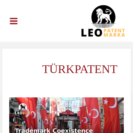
خطي
لى
لمحتوى
TÜRKPATENT
اتفاقية
تعايش
العلامات
التجارية
في