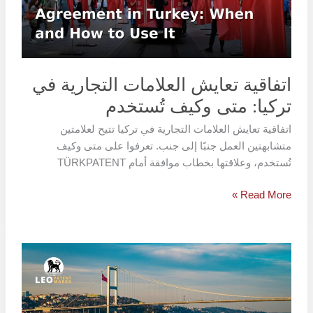
تركيا:
متى
وكيف
تُستخدم
اتفاقية تعايش العلامات التجارية في
تركيا: متى وكيف تُستخدم
اتفاقية تعايش العلامات التجارية في تركيا تتيح لعلامتين
متشابهتين العمل جنبًا إلى جنب. تعرفوا على متى وكيف
تُستخدم، وعلاقتها بخطاب موافقة أمام TÜRKPATENT
Read More »
إلغاء
العلامة
التجارية
لعدم