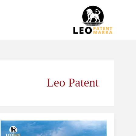
خطي
لى
لمحتوى
Leo Patent
الشعار
أم