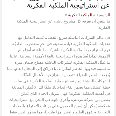
عن استراتيجية الملكية الفكرية
الرئيسية
الملكية الفكرية
ما ينبغي أن يعرفه كل مشروع ناشئ عن استراتيجية الملكية
الفكرية
في عالم الشركات الناشئة سريع الخطى، يُشبه التعامل مع
تحديات الملكية الفكرية قيادة سفينة في بحرٍ مضطرب. لذا، يُعد
فهم استراتيجية الملكية الفكرية للشركات الناشئة أمرًا بالغ
الأهمية. لماذا تُعدّ هذه الاستراتيجية بالغة الأهمية؟ ببساطة، غالبًا
ما تُمثّل الملكية الفكرية للشركات الناشئة مفتاح ضمان ميزة
تنافسية. فبدونها، تُخاطر ابتكاراتك بالانزلاق إلى المجال العام، مما
يُعرّضك لخطر الضياع. تتضمن استراتيجية الأعمال الفعّالة
للشركات الناشئة دمج نصائح حماية الملكية الفكرية في صلب
خطة عملك، مما يضمن بقاء إبداعاتك ملكًا لك. لا يُمكن المبالغة
في أهمية الملكية الفكرية؛ فهي شريان الحياة الذي يُمكن أن
يفصل بين شركة مزدهرة وأخرى تائهة في البحر. مع استراتيجيات
مُحكمة، يُمكن أن يُصبح الحصول على براءات الاختراع والعلامات
التجارية وحقوق الطبع والنشر أمرًا طبيعيًا، مما يضمن ليس فقط