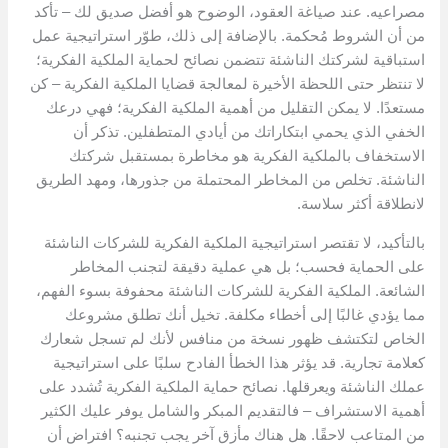
مصراعيه. عند صياغة العقود، الوضوح هو أفضل صديق لك – تأكد
من أن الشروط مُحكمة. بالإضافة إلى ذلك، طوّر استراتيجية عمل
استباقية لشركتك الناشئة تتضمن نصائح لحماية الملكية الفكرية؛
لا تنتظر حتى اللحظة الأخيرة لمعالجة قضايا الملكية الفكرية – كن
مستعدًا. لا يمكن التقليل من أهمية الملكية الفكرية؛ فهي درعك
الخفي الذي يحمي ابتكاراتك من أيادي المتطفلين. تذكر أن
الاستخفاف بالملكية الفكرية هو مخاطرة بمستقبل شركتك
الناشئة. تخلص من المخاطر المحتملة من جذورها، ومهد الطريق
لانطلاقة أكثر سلاسة.
بالتأكيد، لا تقتصر استراتيجية الملكية الفكرية للشركات الناشئة
على الحماية فحسب؛ بل هي عملية دقيقة لتجنب المخاطر
الشائعة. الملكية الفكرية للشركات الناشئة محفوفة بسوء الفهم،
مما يؤدي غالبًا إلى أخطاء مكلفة. تخيل أنك تطلق مشروعك
الخاص لتكتشف ظهور نسخة من منافس لأنك لم تسجل شعارك
كعلامة تجارية. قد يؤثر هذا الخطأ الفادح سلبًا على استراتيجية
عملك الناشئة ويعرقلها. نصائح حماية الملكية الفكرية تُشدد على
أهمية الاستشراف – فالتقديم المبكر والشامل يوفر عليك الكثير
من المتاعب لاحقًا. هل هناك مأزق آخر يجب تجنبه؟ افتراض أن