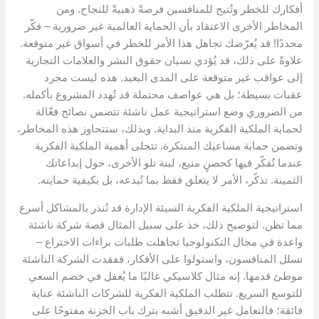
أفكارك للخطر وتُتيح للمنافسين فرصةً ذهبيةً للنجاح. ومن
المخاطر الأخرى الاعتقاد بأن الحماية العالمية غير ضرورية – فكّر
مجددًا! قد يُعرّضك تجاهل هذا الأمر للخطر في أسواق غير متوقعة.
علاوةً على ذلك، قد يُؤدي نسيان حقوق النشر والعلامات التجارية
إلى عواقب غير متوقعة على المدى البعيد. هذه ليست مجرد
عقبات بسيطة؛ بل هي عواصف محتملة قد تُهدد المشروع بأكمله.
من الضروري وضع استراتيجية عمل ناشئة تتضمن نصائح فعّالة
لحماية الملكية الفكرية منذ البداية. وبذلك، ستتجاوز هذه المخاطر،
وتضمن حماية مساعيك المبتكرة. تتجلى أهمية الملكية الفكرية
عندما تُفكّر فيها كحصنٍ منيع، لبنة تلو الأخرى، حول إبداعاتك
الثمينة. تذكّر، الأمر لا يتعلق فقط بما تُبدعه، بل بكيفية حمايته.
استراتيجية الملكية الفكرية السيئة الإدارة قد تُنذر بالمشاكل أسرع
مما تظن. لتوضيح ذلك، خذ على سبيل المثال قصة شركة ناشئة
واعدة في مجال التكنولوجيا تجاهلت طلبات براءات الاختراع –
تسلل المنافسون، واستولوا على الأفكار، ففقدت الشركة الناشئة
موطئ قدمها. إنه مثال كلاسيكي غالبًا ما يُغفل في خضم السعي
للتوسع السريع. تتطلب الملكية الفكرية للشركات الناشئة عناية
فائقة؛ فالتعامل غير الدقيق أشبه بترك باب الخزنة مفتوحًا على