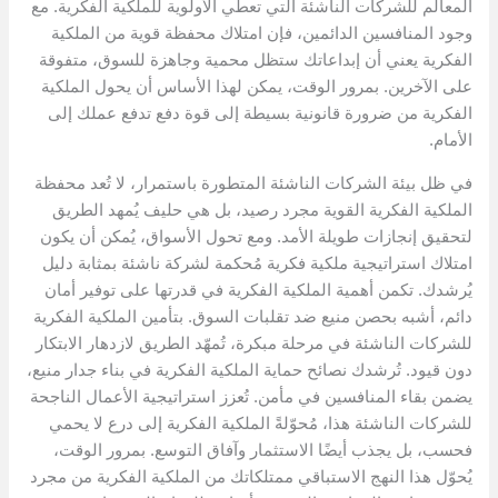
المعالم للشركات الناشئة التي تعطي الأولوية للملكية الفكرية. مع
وجود المنافسين الدائمين، فإن امتلاك محفظة قوية من الملكية
الفكرية يعني أن إبداعاتك ستظل محمية وجاهزة للسوق، متفوقة
على الآخرين. بمرور الوقت، يمكن لهذا الأساس أن يحول الملكية
الفكرية من ضرورة قانونية بسيطة إلى قوة دفع تدفع عملك إلى
الأمام.
في ظل بيئة الشركات الناشئة المتطورة باستمرار، لا تُعد محفظة
الملكية الفكرية القوية مجرد رصيد، بل هي حليف يُمهد الطريق
لتحقيق إنجازات طويلة الأمد. ومع تحول الأسواق، يُمكن أن يكون
امتلاك استراتيجية ملكية فكرية مُحكمة لشركة ناشئة بمثابة دليل
يُرشدك. تكمن أهمية الملكية الفكرية في قدرتها على توفير أمان
دائم، أشبه بحصن منيع ضد تقلبات السوق. بتأمين الملكية الفكرية
للشركات الناشئة في مرحلة مبكرة، تُمهّد الطريق لازدهار الابتكار
دون قيود. تُرشدك نصائح حماية الملكية الفكرية في بناء جدار منيع،
يضمن بقاء المنافسين في مأمن. تُعزز استراتيجية الأعمال الناجحة
للشركات الناشئة هذا، مُحوّلةً الملكية الفكرية إلى درع لا يحمي
فحسب، بل يجذب أيضًا الاستثمار وآفاق التوسع. بمرور الوقت،
يُحوّل هذا النهج الاستباقي ممتلكاتك من الملكية الفكرية من مجرد