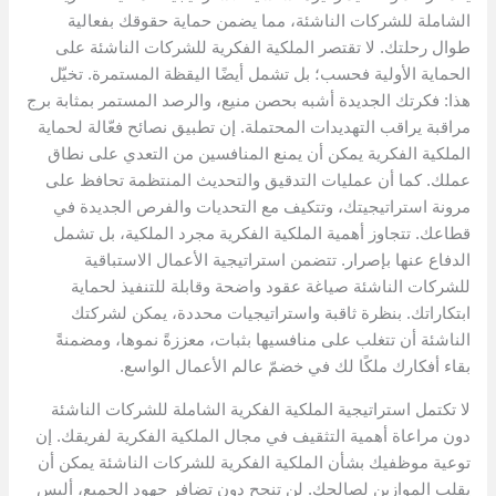
الشاملة للشركات الناشئة، مما يضمن حماية حقوقك بفعالية
طوال رحلتك. لا تقتصر الملكية الفكرية للشركات الناشئة على
الحماية الأولية فحسب؛ بل تشمل أيضًا اليقظة المستمرة. تخيّل
هذا: فكرتك الجديدة أشبه بحصن منيع، والرصد المستمر بمثابة برج
مراقبة يراقب التهديدات المحتملة. إن تطبيق نصائح فعّالة لحماية
الملكية الفكرية يمكن أن يمنع المنافسين من التعدي على نطاق
عملك. كما أن عمليات التدقيق والتحديث المنتظمة تحافظ على
مرونة استراتيجيتك، وتتكيف مع التحديات والفرص الجديدة في
قطاعك. تتجاوز أهمية الملكية الفكرية مجرد الملكية، بل تشمل
الدفاع عنها بإصرار. تتضمن استراتيجية الأعمال الاستباقية
للشركات الناشئة صياغة عقود واضحة وقابلة للتنفيذ لحماية
ابتكاراتك. بنظرة ثاقبة واستراتيجيات محددة، يمكن لشركتك
الناشئة أن تتغلب على منافسيها بثبات، معززةً نموها، ومضمنةً
بقاء أفكارك ملكًا لك في خضمّ عالم الأعمال الواسع.
لا تكتمل استراتيجية الملكية الفكرية الشاملة للشركات الناشئة
دون مراعاة أهمية التثقيف في مجال الملكية الفكرية لفريقك. إن
توعية موظفيك بشأن الملكية الفكرية للشركات الناشئة يمكن أن
يقلب الموازين لصالحك. لن تنجح دون تضافر جهود الجميع، أليس