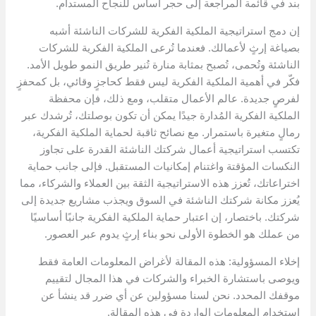
بند في قائمة المراجعة إلى حجر أساس للنجاح المستدام.
إن دمج استراتيجية الملكية الفكرية للشركات الناشئة أشبه
بصياغة إرثٍ لأعمالك. فعندما تُرعى الملكية الفكرية للشركات
الناشئة وتُحمى، تُصبح بمثابة منارة تُنير طريق النمو طويل الأمد.
فكّر في أهمية الملكية الفكرية ليس فقط كحاجزٍ وقائي، بل كمحفزٍ
لفرصٍ جديدة. عالم الأعمال متقلب، ومع ذلك، فإن محفظة
الملكية الفكرية المُدارة جيدًا يمكن أن تكون بوصلتك، تُرشدك عبر
رمالٍ متغيرة باستمرار. مع نصائح ثاقبة لحماية الملكية الفكرية،
تكتسب استراتيجية أعمال شركتك الناشئة القدرة على تجاوز
النكسات المؤقتة واغتنام إمكانيات المستقبل. فإلى جانب حماية
اختراعاتك، تُعزز هذه الاستراتيجية الثقة بين العملاء والشركاء، مما
يُعزز مكانة شركتك الناشئة في السوق ويجذب مشاريع جديدة إلى
شركتك. باختصار، إن اعتبار حماية الملكية الفكرية جانبًا أساسيًا
من عملك هو الخطوة الأولى نحو بناء إرثٍ يدوم عبر العصور.
إخلاء المسؤولية: هذه المقالة لأغراض المعلومات العامة فقط
ويوصى باستشارة الخبراء والشركات في هذا المجال لتقييم
موقفك المحدد. نحن لسنا مسؤولين عن أي ضرر قد ينشأ عن
استخدام المعلومات الواردة في هذه المقالة.