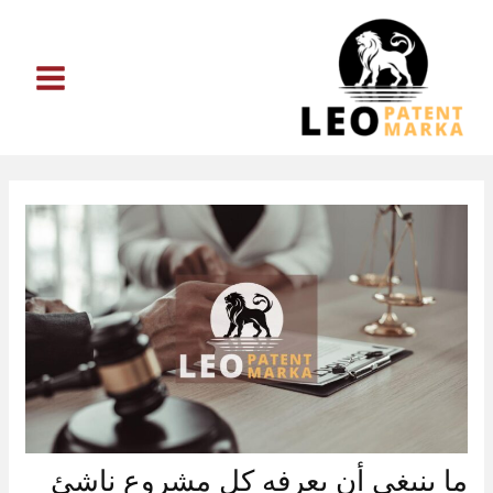
خطي
لى
لمحتوى
ما ينبغي أن يعرفه كل مشروع ناشئ