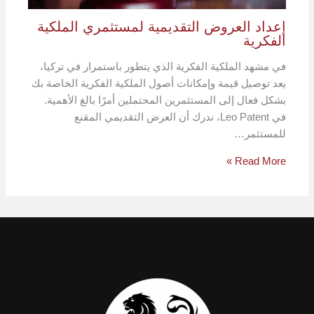
إعداد العروض التقديمية لمستثمري الملكية
الفكرية
في مشهد الملكية الفكرية الذي يتطور باستمرار في تركيا،
يعد توصيل قيمة وإمكانات أصول الملكية الفكرية الخاصة بك
بشكل فعال إلى المستثمرين المحتملين أمرًا بالغ الأهمية.
في Leo Patent، ندرك أن العرض التقديمي المقنع
للمستثمر…
Read More »