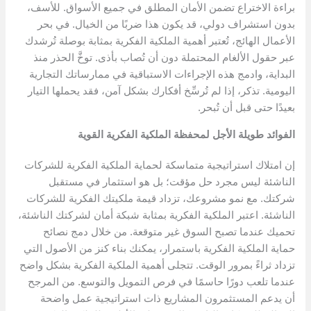
براءة الاختراع تضمن الأمان المطلق في جميع الأسواق. للأسف،
بدون استشراف دولي، قد يكون هذا ضربًا من الخيال. في بحر
الأعمال الهائج، تُعتبر أهمية الملكية الفكرية بمثابة بوصلة تُرشدك
عبر حقول الألغام المحتملة دون أن تُصاب بأذى. توخَّ الحذر منذ
البداية، وادمج هذه الإجراءات الاستباقية في ممارساتك التجارية
اليومية. تذكر، إذا لم تُرسِّخ أفكارك بشكل آمن، فقد يحملها التيار
بعيدًا حتى قبل أن تُبحر.
الفوائد طويلة الأجل لمحفظة الملكية الفكرية القوية
إن امتلاك استراتيجية متماسكة لحماية الملكية الفكرية للشركات
الناشئة ليس مجرد حل مؤقت؛ بل هو استثمار في مستقبل
شركتك. مع نمو مشروعك، تزداد قيمة ملكيتك الفكرية للشركات
الناشئة. اعتبر الملكية الفكرية بمثابة شبكة أمان لشركتك الناشئة،
تحميك عندما تصبح السوق غير متوقعة. من خلال دمج نصائح
حماية الملكية الفكرية باستمرار، يمكنك بناء كنز من الأصول التي
تزداد ثراءً بمرور الوقت. تتجلى أهمية الملكية الفكرية بشكل واضح
عندما تلعب دورًا حاسمًا في فرص التمويل والتوسع. من المرجح
أن يدعم المستثمرون المشاريع ذات استراتيجية عمل واضحة