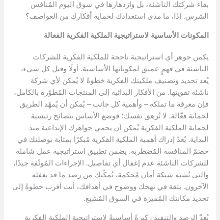
بقاء شركتك الناشئة، بل وازدهارها في سوق اليوم المُنافس
الشرس. إذًا، ما مدى استعدادك لحماية أفكارك من العواصف؟
المكونات الأساسية لاستراتيجية الملكية الفكرية الفعالة
يكمن جوهر أي استراتيجية ناجحة للملكية الفكرية للشركات
الناشئة في فهمٍ عميق لمكوناتها الأساسية. أولًا وقبل كل شيء،
يُعد تحديد وتصنيف ملكيتك الفكرية خطوةً لا يُمكن لأي شركة
ناشئة تفويتها. من الأفكار البدائية إلى المنتجات المُطوّرة بالكامل،
فإن معرفة ما تملكه – وأهمية كل جانب – يُمكن أن يُمهّد الطريق
لحماية فعّالة. لا تُرهق نفسك؛ فوضع الأساس بنصائح رئيسية
لحماية الملكية الفكرية يُمكن أن يحمي جواهرك الإبداعية منذ
البداية. يُعدّ إدراك أهمية الملكية الفكرية مُبكرًا بمثابة بوصلتك في
خضمّ المنافسة المُضطربة. يضمن تطبيق استراتيجية عمل شاملة
للشركات الناشئة عدم إغفال أي تفاصيل. الإجراءات المُوثّقة جيدًا،
والتي تُشبه شبكة أمان مُحكمة، تُمكّنك من رصد ما قد يغفله
الآخرون. بثقة في نهجك ووضوح في أهدافك، أنت أقرب خطوةً إلى
تحديد مكانتك المُميزة في السوق المُشبع.
يُعدّ الرصد والتنفيذ ركيزةً أساسيةً لاستراتيجية الملكية الفكرية