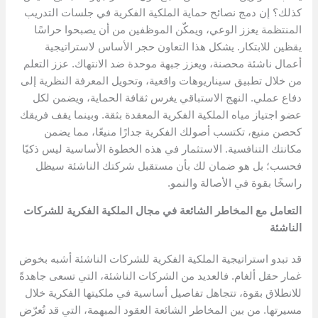
كذلك؟ إن دمج نصائح حماية الملكية الفكرية في جلسات التدريب
المنتظمة يعزز الوعي، ويمكّن الموظفين من أن يصبحوا حراسًا
يقظين للابتكار. يشكل هذا التعاون حجر الأساس لاستراتيجية
أعمال ناشئة محصنة، ويعزز جبهة موحدة ضد الانتهاك. عزز التعلم
من خلال تطبيق سيناريوهات واقعية، وتحويل المعرفة النظرية إلى
دفاع عملي. النهج الاستباقي يغرس ثقافة الحماية، ويضمن لكل
عضو اجتياز مياه الملكية الفكرية المعقدة بثقة. وبينما يقف فريقك
كحصن منيع، تكتسب أصولك الفكرية جدارًا منيعًا، مما يضمن
مكانتك التنافسية. الاستثمار في هذه الخطوة الأساسية ليس ذكيًا
فحسب؛ بل هو ضمان لك بأن مستقبل شركتك الناشئة سيظل
راسخًا بقوة في الأصالة والنمو.
التعامل مع المخاطر الشائعة في مجال الملكية الفكرية للشركات
الناشئة
قد تبدو استراتيجية الملكية الفكرية للشركات الناشئة أشبه بخوض
غمار حقل ألغام. فالعديد من الشركات الناشئة، التي تسعى جاهدةً
للانطلاق بقوة، تتجاهل تفاصيل أساسية في ملكيتها الفكرية خلال
مسيرتها. من بين المخاطر الشائعة العقود المبهمة، التي قد تُعرّض