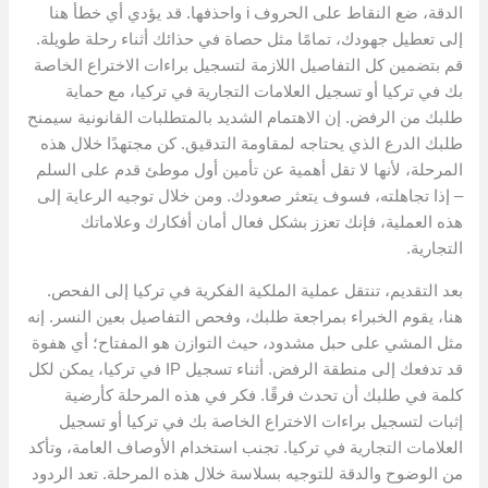
الدقة، ضع النقاط على الحروف i واحذفها. قد يؤدي أي خطأ هنا
إلى تعطيل جهودك، تمامًا مثل حصاة في حذائك أثناء رحلة طويلة.
قم بتضمين كل التفاصيل اللازمة لتسجيل براءات الاختراع الخاصة
بك في تركيا أو تسجيل العلامات التجارية في تركيا، مع حماية
طلبك من الرفض. إن الاهتمام الشديد بالمتطلبات القانونية سيمنح
طلبك الدرع الذي يحتاجه لمقاومة التدقيق. كن مجتهدًا خلال هذه
المرحلة، لأنها لا تقل أهمية عن تأمين أول موطئ قدم على السلم
– إذا تجاهلته، فسوف يتعثر صعودك. ومن خلال توجيه الرعاية إلى
هذه العملية، فإنك تعزز بشكل فعال أمان أفكارك وعلاماتك
التجارية.
بعد التقديم، تنتقل عملية الملكية الفكرية في تركيا إلى الفحص.
هنا، يقوم الخبراء بمراجعة طلبك، وفحص التفاصيل بعين النسر. إنه
مثل المشي على حبل مشدود، حيث التوازن هو المفتاح؛ أي هفوة
قد تدفعك إلى منطقة الرفض. أثناء تسجيل IP في تركيا، يمكن لكل
كلمة في طلبك أن تحدث فرقًا. فكر في هذه المرحلة كأرضية
إثبات لتسجيل براءات الاختراع الخاصة بك في تركيا أو تسجيل
العلامات التجارية في تركيا. تجنب استخدام الأوصاف العامة، وتأكد
من الوضوح والدقة للتوجيه بسلاسة خلال هذه المرحلة. تعد الردود