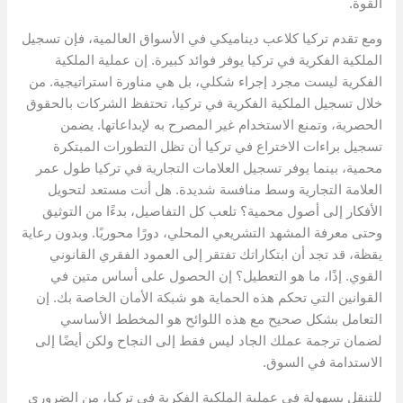
القوة.
ومع تقدم تركيا كلاعب ديناميكي في الأسواق العالمية، فإن تسجيل
الملكية الفكرية في تركيا يوفر فوائد كبيرة. إن عملية الملكية
الفكرية ليست مجرد إجراء شكلي، بل هي مناورة استراتيجية. من
خلال تسجيل الملكية الفكرية في تركيا، تحتفظ الشركات بالحقوق
الحصرية، وتمنع الاستخدام غير المصرح به لإبداعاتها. يضمن
تسجيل براءات الاختراع في تركيا أن تظل التطورات المبتكرة
محمية، بينما يوفر تسجيل العلامات التجارية في تركيا طول عمر
العلامة التجارية وسط منافسة شديدة. هل أنت مستعد لتحويل
الأفكار إلى أصول محمية؟ تلعب كل التفاصيل، بدءًا من التوثيق
وحتى معرفة المشهد التشريعي المحلي، دورًا محوريًا. وبدون رعاية
يقظة، قد تجد أن ابتكاراتك تفتقر إلى العمود الفقري القانوني
القوي. إذًا، ما هو التعطيل؟ إن الحصول على أساس متين في
القوانين التي تحكم هذه الحماية هو شبكة الأمان الخاصة بك. إن
التعامل بشكل صحيح مع هذه اللوائح هو المخطط الأساسي
لضمان ترجمة عملك الجاد ليس فقط إلى النجاح ولكن أيضًا إلى
الاستدامة في السوق.
للتنقل بسهولة في عملية الملكية الفكرية في تركيا، من الضروري