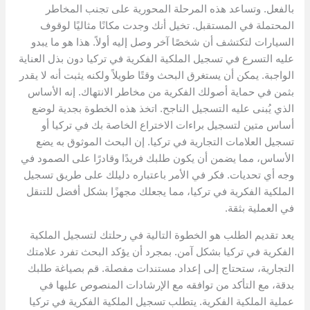
بالفعل. وتساعد هذه المرحلة المحورية على تجنب المخاطر
المحتملة في المستقبل. تخيل أنك وجدت مكانًا مثاليًا لوقوف
السيارات لتكتشف أن شخصًا آخر وصل إليه أولاً. هذا هو ما يبدو
عليه التسرع في تسجيل الملكية الفكرية في تركيا دون بذل العناية
الواجبة. يمكن أن يستغرق البحث وقتًا طويلاً ولكنه يثبت أنه لا يقدر
بثمن في حماية أصولك الفكرية من مخاطر الانتهاك. إنه الأساس
الذي يُبنى عليه التسجيل الناجح. اتخذ هذه الخطوة بجدية لوضع
أساس متين لتسجيل براءات الاختراع الخاصة بك في تركيا أو
تسجيل العلامات التجارية في تركيا. إن البحث الموثوق به يضع
الأساس، مما يضمن أن يكون طلبك فريدًا وقادرًا على الصمود في
وجه أي تحديات. فكر في الأمر باعتباره دليلك على طريق تسجيل
الملكية الفكرية في تركيا، مما يجعلك مجهزًا بشكل أفضل للتنقل
في العملية بثقة.
يعد تقديم الطلب هو الخطوة التالية في رحلتك لتسجيل الملكية
الفكرية في تركيا بشكل آمن. بمجرد أن يؤكد البحث تفرد علامتك
التجارية، ستحتاج إلى إعداد مستندات مفصلة. قم بصياغة طلبك
بدقة، مع التأكد من توافقه مع الإرشادات المنصوص عليها في
عملية الملكية الفكرية. يتطلب تسجيل الملكية الفكرية في تركيا