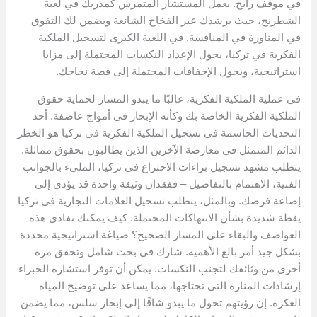
في موقف رابح. يعمل المستشار المتمرس كمدربك في لعبة
الشطرنج، حيث يرشدك عبر الفخاخ الشائعة ويضمن لك التفوق
في المناورة في المنافسة. في اللعبة الكبرى لتسجيل الملكية
الفكرية في تركيا، يحول الإعداد النكسات المحتملة إلى مزايا
استراتيجية، ويحول الإخفاقات المحتملة إلى قصة نجاحك.
في عملية الملكية الفكرية، غالبًا ما يبدو المسار لحماية حقوق
الملكية الفكرية الخاصة بك وكأنه الإبحار في أمواج عاصفة. أحد
التحديات الحاسمة في تسجيل الملكية الفكرية في تركيا هو الخطر
الدائم المتمثل في معارضة الآخرين الذين يطالبون بحقوق مماثلة.
يتطلب مشهد تسجيل براءات الاختراع في تركيا، المليء بالجوانب
الفنية، الاهتمام بالتفاصيل – ففقدان وثيقة واحدة قد يؤدي إلى
إضاعة فرصك. وبالمثل، يتطلب تسجيل العلامات التجارية في تركيا
يقظة شديدة بشأن الانتهاكات المحتملة. كيف يمكنك تفادي هذه
العواصف والبقاء على المسار الصحيح؟ صياغة استراتيجية محددة
بشكل جيد أمر بالغ الأهمية. شارك في بحث شامل وتحقق مرة
أخرى من وثائقك لتجنب النكسات. يمكن أن توفر استشارة الخبراء
إرشادات المنارة التي تحتاجها، مما يساعد على توضيح المياه
العكرة. إن رؤيتهم تحول ما يبدو شاقًا إلى إبحار سلس، مما يضمن