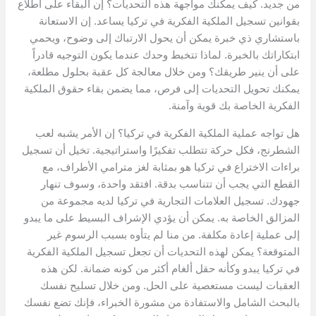
من جديد. كيف يمكنك مواجهة هذه التحديات؟ إن البقاء على اطلاع
بقوانين تسجيل الملكية الفكرية في تركيا يساعد. إن الاستعانة
باستشاري ذي خبرة يمكن أن يحول الارتباك إلى وضوح، ويحمي
ابتكاراتك بالخبرة. لماذا تتخبط وحدك عندما يكون التوجيه قادراً
على أن ينير طريقك؟ ومن خلال معالجة كل عقبة بحلول مطلعة،
يمكنك تحويل التحديات إلى فرص، مما يضمن بقاء حقوق الملكية
الفكرية الخاصة بك قوية وآمنة.
هل تواجه عملية الملكية الفكرية في تركيا؟ إن الأمر يشبه لعب
الشطرنج، فكل حركة تتطلب تفكيرًا واستراتيجية. تخيل أن تسجيل
براءات الاختراع في تركيا هو بمثابة لغز مترامي الأطراف، مع
القطع التي يجب أن تتناسب بدقة. افتقد واحدة، وسوف تنهار
جهودك. تسجيل العلامات التجارية في تركيا لديه مجموعة من
المزالق الخاصة به. يمكن أن يؤدي الإشراف البسيط على ما يبدو
إلى عملية إعادة مكلفة. من منا لم يتأوه بسبب الرسوم غير
المتوقعة؟ يمكن لهذه التحديات أن تجعل تسجيل الملكية الفكرية
في تركيا يبدو وكأنه حقل ألغام أكثر من كونه ضمانة. لكن هذه
العقبات ليست مستعصية على الحل. ومن خلال تسليح نفسك
بالبحث الشامل والاستفادة من مشورة الخبراء، فإنك تضع نفسك