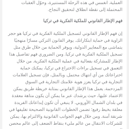
العملية. انغمس في هذه الرحلة المستنيرة، وحوّل العقبات
المحتملة إلى نقطة انطلاق لتحقيق النجاح.
فهم الإطار القانوني للملكية الفكرية في تركيا
إن فهم الإطار القانوني لتسجيل الملكية الفكرية في تركيا هو حجر
الزاوية في حماية ابتكاراتك. يوفر القانون التركي مسارًا منهجيًا
يتماشى مع المعايير الدولية، ويوفر الحماية من خلال طرق مثل
تسجيل الملكية الفكرية في تركيا. ومن الضروري فهم تفاصيل هذا
الإطار للمشاركة بفعالية في عملية الملكية الفكرية. من خلال
التعمق في تسجيل براءات الاختراع في تركيا، يمكنك حماية
اختراعاتك من أي انتهاك محتمل. وبالمثل، فإن تسجيل العلامات
التجارية في تركيا يعزز هوية علامتك التجارية في السوق
المزدحمة. يعمل هذا الإطار القانوني بمثابة خريطة طريق يمكن
الاعتماد عليها، حيث يرشدك عبر ما يمكن أن يكون متاهة معقدة
في بلدان الشمال الأوروبي. لا ينبغي أن تكون إبداعاتك الفريدة
معلقة بخيط رفيع؛ تضمن الخطوات القانونية الصحيحة تغليفها في
شرنقة آمنة. ومن خلال فهم الجوانب القانونية والالتزام بها، يمكن
للشركات الانتقال من عالم مليء بنقاط الضعف إلى عالم محصن