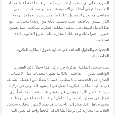
السريعة على أي استفسارات من مكتب براءات الاختراع والعلامات
التجارية التركي أمرًا بالغ الأهمية هنا، مما يوضح الاجتهاد الذي
يتماشى مع نجاح التسجيل. غالبًا ما تعكس هذه الخطوة الهدوء
الذي يسبق العاصفة، حيث تحميك الدقة من زوبعة التحديات. اتبع
هذا الدليل للتنقل في عملية الملكية الفكرية بسلاسة، مما يضمن
حصول اختراعاتك وعلاماتك التجارية على الدرع القانوني الذي
تستحقه.
التحديات والحلول الشائعة في حماية حقوق الملكية الفكرية
الخاصة بك
يبدو تسجيل الملكية الفكرية في تركيا أمرًا سهلاً، لكن العقبات
الواقعية يمكن أن تفاجئك. غالبًا ما تظهر التحديات مثل الأعشاب
الضارة في الحديقة، مما يتطلب اهتمامًا يقظًا. من القضايا الشائعة
في عملية الملكية الفكرية التنقل في المشهد القانوني في تركيا،
حيث قد تتغير اللوائح بشكل غير متوقع. هناك عقبة محتملة أخرى
تتمثل في ضمان التسجيل الشامل لبراءات الاختراع في تركيا؛ قد
يؤدي تجاهل التفاصيل إلى تأخيرات قد تمتد لأشهر. يتطلب تسجيل
العلامات التجارية في تركيا أيضًا الدقة، فخطأ واحد قد يعني البدء