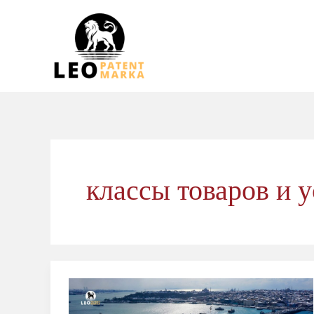
Перейти
к
содержимому
классы товаров и у
Классификация
Ниццы