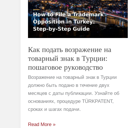
возражение
на
товарный
знак
в
Турции:
Как подать возражение на
пошаговое
товарный знак в Турции:
руководство
пошаговое руководство
Возражение на товарный знак в Турции
должно быть подано в течение двух
месяцев с даты публикации. Узнайте об
основаниях, процедуре TÜRKPATENT,
сроках и шагах подачи.
Read More »