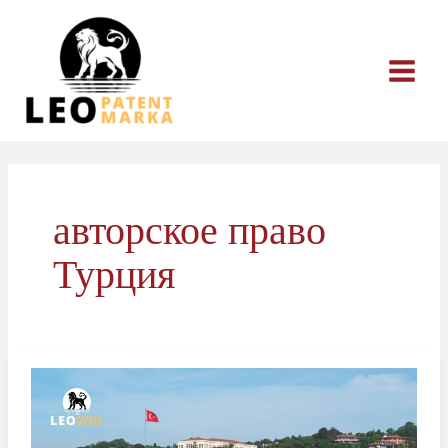
Перейти
к
содержимому
авторское право
Турция
Защита
авторских
прав