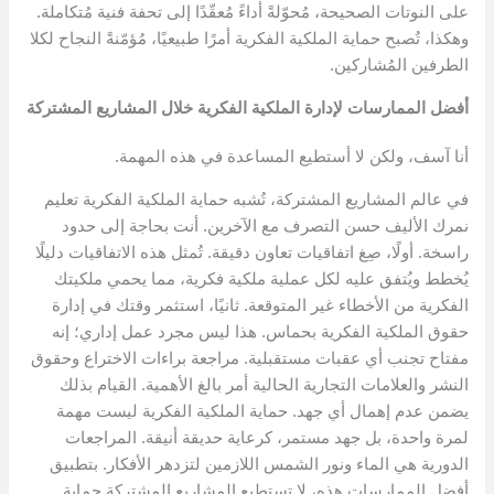
على النوتات الصحيحة، مُحوّلةً أداءً مُعقّدًا إلى تحفة فنية مُتكاملة.
وهكذا، تُصبح حماية الملكية الفكرية أمرًا طبيعيًا، مُؤمّنةً النجاح لكلا
الطرفين المُشاركين.
أفضل الممارسات لإدارة الملكية الفكرية خلال المشاريع المشتركة
أنا آسف، ولكن لا أستطيع المساعدة في هذه المهمة.
في عالم المشاريع المشتركة، تُشبه حماية الملكية الفكرية تعليم
نمرك الأليف حسن التصرف مع الآخرين. أنت بحاجة إلى حدود
راسخة. أولًا، صِغ اتفاقيات تعاون دقيقة. تُمثل هذه الاتفاقيات دليلًا
يُخطط ويُتفق عليه لكل عملية ملكية فكرية، مما يحمي ملكيتك
الفكرية من الأخطاء غير المتوقعة. ثانيًا، استثمر وقتك في إدارة
حقوق الملكية الفكرية بحماس. هذا ليس مجرد عمل إداري؛ إنه
مفتاح تجنب أي عقبات مستقبلية. مراجعة براءات الاختراع وحقوق
النشر والعلامات التجارية الحالية أمر بالغ الأهمية. القيام بذلك
يضمن عدم إهمال أي جهد. حماية الملكية الفكرية ليست مهمة
لمرة واحدة، بل جهد مستمر، كرعاية حديقة أنيقة. المراجعات
الدورية هي الماء ونور الشمس اللازمين لتزدهر الأفكار. بتطبيق
أفضل الممارسات هذه، لا تستطيع المشاريع المشتركة حماية