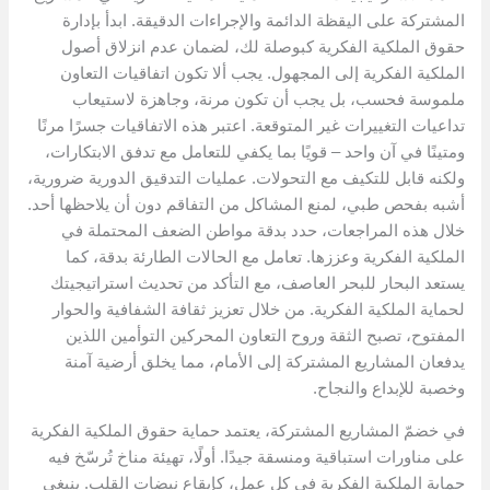
المشتركة على اليقظة الدائمة والإجراءات الدقيقة. ابدأ بإدارة
حقوق الملكية الفكرية كبوصلة لك، لضمان عدم انزلاق أصول
الملكية الفكرية إلى المجهول. يجب ألا تكون اتفاقيات التعاون
ملموسة فحسب، بل يجب أن تكون مرنة، وجاهزة لاستيعاب
تداعيات التغييرات غير المتوقعة. اعتبر هذه الاتفاقيات جسرًا مرنًا
ومتينًا في آن واحد – قويًا بما يكفي للتعامل مع تدفق الابتكارات،
ولكنه قابل للتكيف مع التحولات. عمليات التدقيق الدورية ضرورية،
أشبه بفحص طبي، لمنع المشاكل من التفاقم دون أن يلاحظها أحد.
خلال هذه المراجعات، حدد بدقة مواطن الضعف المحتملة في
الملكية الفكرية وعززها. تعامل مع الحالات الطارئة بدقة، كما
يستعد البحار للبحر العاصف، مع التأكد من تحديث استراتيجيتك
لحماية الملكية الفكرية. من خلال تعزيز ثقافة الشفافية والحوار
المفتوح، تصبح الثقة وروح التعاون المحركين التوأمين اللذين
يدفعان المشاريع المشتركة إلى الأمام، مما يخلق أرضية آمنة
وخصبة للإبداع والنجاح.
في خضمّ المشاريع المشتركة، يعتمد حماية حقوق الملكية الفكرية
على مناورات استباقية ومنسقة جيدًا. أولًا، تهيئة مناخ تُرسّخ فيه
حماية الملكية الفكرية في كل عمل، كإيقاع نبضات القلب. ينبغي