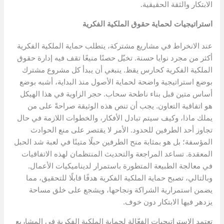
الابتكار والثقة الحقيقية.
استراتيجيات لحماية حقوق الملكية الفكرية
عند الانخراط في مشاريع مشتركة، يتطلب حماية الملكية الفكرية
أكثر من مجرد نوايا حسنة. تخيّل حصنًا منيعًا تقف فيه إدارة حقوق
الملكية الفكرية كحارس يقظ. ينبغي أن يبدأ كل مشروع مشترك
بوضع استراتيجية واضحة لحماية الأصول منذ البداية، أشبه بوضع
أساس متين قبل بناء ناطحة سحاب. حجر الزاوية في هذا الهيكل
هو اتفاقية التعاون. يجب أن تنص هذه الوثيقة صراحةً على من
يملك ماذا، وكيف سيتم تبادل الأفكار، والخطوات اللازمة في حال
تجاوز أحد الطرفين للحدود. الأمر لا يقتصر على منع الحوادث
المؤسفة؛ بل هو بمثابة منح الطرفين حبلًا متينًا في لعبة شد الحبل
المعقدة. تساعد المراجعة والتحديث المنتظمان لهذه الاتفاقيات
في معالجة الطبيعة المتطورة باستمرار لديناميكيات الأعمال.
وبالتالي، تصبح حماية الملكية الفكرية هدفًا قابلًا للتحقيق، مما
يضمن استمرارية الشراكة ونجاحها، ويشجع على خلق مساحة
يزدهر فيها الابتكار دون خوف.
تعتمد الاستراتيجيات الفعّالة لحماية الملكية الفكرية في المشاريع