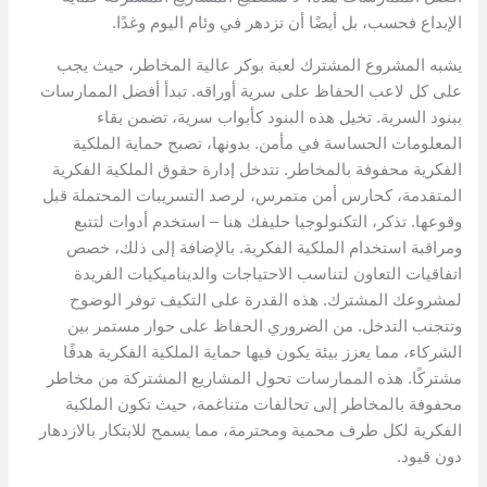
الإبداع فحسب، بل أيضًا أن تزدهر في وئام اليوم وغدًا.
يشبه المشروع المشترك لعبة بوكر عالية المخاطر، حيث يجب
على كل لاعب الحفاظ على سرية أوراقه. تبدأ أفضل الممارسات
ببنود السرية. تخيل هذه البنود كأبواب سرية، تضمن بقاء
المعلومات الحساسة في مأمن. بدونها، تصبح حماية الملكية
الفكرية محفوفة بالمخاطر. تتدخل إدارة حقوق الملكية الفكرية
المتقدمة، كحارس أمن متمرس، لرصد التسريبات المحتملة قبل
وقوعها. تذكر، التكنولوجيا حليفك هنا – استخدم أدوات لتتبع
ومراقبة استخدام الملكية الفكرية. بالإضافة إلى ذلك، خصص
اتفاقيات التعاون لتناسب الاحتياجات والديناميكيات الفريدة
لمشروعك المشترك. هذه القدرة على التكيف توفر الوضوح
وتتجنب التدخل. من الضروري الحفاظ على حوار مستمر بين
الشركاء، مما يعزز بيئة يكون فيها حماية الملكية الفكرية هدفًا
مشتركًا. هذه الممارسات تحول المشاريع المشتركة من مخاطر
محفوفة بالمخاطر إلى تحالفات متناغمة، حيث تكون الملكية
الفكرية لكل طرف محمية ومحترمة، مما يسمح للابتكار بالازدهار
دون قيود.