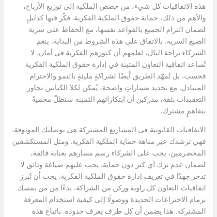
هذه الاتفاقيات كل شيء، من حصص الملكية إلى توزيع الأرباح،
والأهم من ذلك، حماية حقوق الملكية الفكرية. فكّر فيها كدليلٍ
لضمان التزام الجميع بالقواعد نفسها، مع الحفاظ على سرية
الصيغ السرية. بالاتفاق على هذه الشروط من البداية، ينعم
الشركاء براحة البال، لعلمهم أن كنوزهم الفكرية في أمان. لا
تُساعد اتفاقية التعاون المتينة في إدارة حقوق الملكية الفكرية
فحسب، بل تُمهّد الطريق أيضًا لشراكةٍ مليئةٍ بالنمو والاحترام
المتبادل. مع تحديد مساراتٍ واضحة، يُمكن لكلا الكيانين تجاوز
التعقيدات بثقة، مدركين أن ابتكاراتهم الثمينة ستظلّ محميةً
بتفاهمٍ مشترك.
الاتفاقيات القانونية في المشاريع المشتركة هي بوصلتك الموثوقة،
فهي ترشدك عبر متاهة حماية الملكية الفكرية. ومثل المستكشفين
المخضرمين، يجب على الشركاء رسم مسارهم بعناية فائقة،
لضمان عدم ترك أي كنز دون حماية. يجب عليهم صياغة وثائق لا
تدخر جهدًا في تعريف إدارة حقوق الملكية الفكرية. يجب أن تُبرز
اتفاقيات التعاون كل زاوية وركن من الشراكة، بدءًا من من يمسك
بزمام الاختراعات الجديدة ووصولًا إلى كيفية استخدام المعرفة
المشتركة. هذا يضمن أن كل طرف يعرف حدوده. باتباع هذه