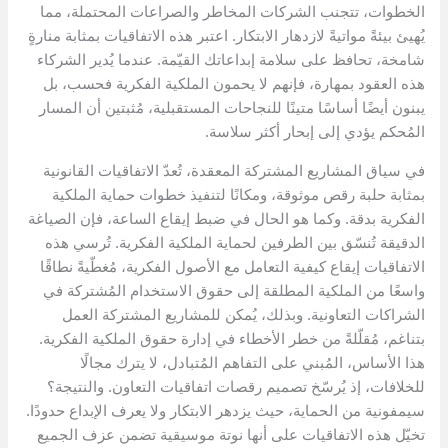
الخطوات، تتجنب الشركات المخاطر والصراعات المحتملة، مما
يُهيئ بيئةً مواتيةً لازدهار الابتكار. اعتبر هذه الاتفاقيات بمثابة منارةٍ
شامخة، تحافظ على سلامة إبداعاتك القيّمة. عندما يُدير الشركاء
هذه العقود بمهارة، فإنهم لا يحمون الملكية الفكرية فحسب، بل
يبنون أيضًا أساسًا متينًا للنجاحات المستقبلية، مُثبتين أن المسار
المُحكم يؤدي إلى إبحار أكثر سلاسة.
في سياق المشاريع المشتركة المعقدة، تُعدّ الاتفاقيات القانونية
بمثابة حلبة رقص موثوقة، ومكانًا لتنفيذ خطوات حماية الملكية
الفكرية بدقة. وكما هو الحال في ضبط إيقاع الساعة، فإن الصياغة
الدقيقة تُنسّق بين الطرفين لحماية الملكية الفكرية. تُرسي هذه
الاتفاقيات إيقاع كيفية التعامل مع الأصول الفكرية، مُغطّيةً نطاقًا
واسعًا من الملكية المطلقة إلى حقوق الاستخدام المُشتركة في
الشراكات التعاونية. وبذلك، يُمكن للمشاريع المشتركة العمل
بتناغم، مُقلّلةً من خطر الأخطاء في إدارة حقوق الملكية الفكرية.
هذا الأساس، المُبني على التفاهم المُتبادل، لا يترك مجالًا
للخلافات، إذ يُرسّخ تصميم رقصات اتفاقيات التعاون. والنتيجة؟
سيمفونية من الحماية، حيث يزدهر الابتكار ولا يعرف الإبداع حدودًا.
تخيّل هذه الاتفاقيات على أنها نوتة موسيقية تضمن عزف الجميع