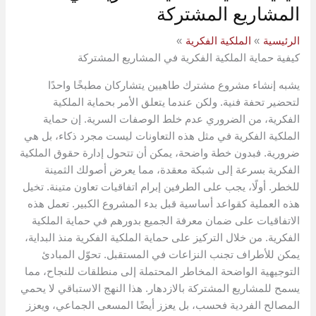
المشاريع المشتركة
الرئيسية
الملكية الفكرية
كيفية حماية الملكية الفكرية في المشاريع المشتركة
يشبه إنشاء مشروع مشترك طاهيين يتشاركان مطبخًا واحدًا
لتحضير تحفة فنية. ولكن عندما يتعلق الأمر بحماية الملكية
الفكرية، من الضروري عدم خلط الوصفات السرية. إن حماية
الملكية الفكرية في مثل هذه التعاونات ليست مجرد ذكاء، بل هي
ضرورية. فبدون خطة واضحة، يمكن أن تتحول إدارة حقوق الملكية
الفكرية بسرعة إلى شبكة معقدة، مما يعرض أصولك الثمينة
للخطر. أولًا، يجب على الطرفين إبرام اتفاقيات تعاون متينة. تخيل
هذه العملية كقواعد أساسية قبل بدء المشروع الكبير. تعمل هذه
الاتفاقيات على ضمان معرفة الجميع بدورهم في حماية الملكية
الفكرية. من خلال التركيز على حماية الملكية الفكرية منذ البداية،
يمكن للأطراف تجنب النزاعات في المستقبل. تحوّل المبادئ
التوجيهية الواضحة المخاطر المحتملة إلى منطلقات للنجاح، مما
يسمح للمشاريع المشتركة بالازدهار. هذا النهج الاستباقي لا يحمي
المصالح الفردية فحسب، بل يعزز أيضًا المسعى الجماعي، ويعزز