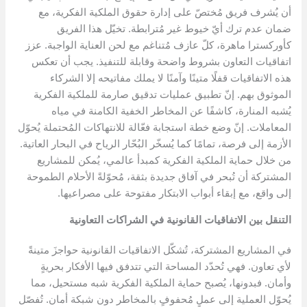
أن يُشرف فريق مُختصّ على إدارة حقوق الملكية الفكرية، مع
ضمان عدم ترك أيّ خيوط غير مُترابطة. تخيّل هذا الفريق
كأوركسترا ماهرة، كلّ عازف مُتناغم مع لحن العناية الواجبة. عزز
اتفاقيات التعاون بشروط واضحة وقابلة للتنفيذ. يجب أن تعكس
هذه الاتفاقيات قفلًا متينًا وآمنًا لا يملك مفاتيحه إلا الشركاء
الموثوق بهم. إنّ تطبيق عمليات تدقيق صارمة للملكية الفكرية
يُشبه المنارة، كاشفًا عن المخاطر الخفية الكامنة في مياه
المعاملات. إنّ وضع خطة استجابة فعّالة للانتهاكات المُحتملة يُحوّل
الأزمة إلى فرصة، تمامًا كما يُسخّر البُحّار الرياح في البحار العاتية.
من خلال حماية الملكية الفكرية كمبدأ عالمي، يُمكن للمشاريع
المشتركة أن تُبحر في آفاق جديدة بثقة، مُحوّلةً الأحلام الطموحة
إلى واقع، مع إبقاء أبواب الابتكار مفتوحة على مصراعيها.
التنقل بين الاتفاقيات القانونية في الشراكات التعاونية
في المشاريع المشتركة، تُشكّل الاتفاقيات القانونية حواجزَ متينةً
لأي تعاون. فهي تُحدّد المساحة التي تتدفق فيها الأفكار بحريةٍ
وأمان. فبدونها، يُصبح حماية الملكية الفكرية شبه مستحيل، مما
يُحوّل العملية إلى عملٍ مُحفوفٍ بالمخاطر دون شبكة أمان. تُفصّل