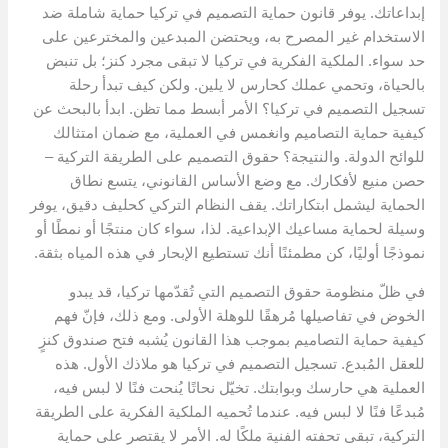
إبداعاتك. يوفر قانون حماية التصميم في تركيا حماية شاملة ضد
الاستخدام غير المصرح به، ويحتضن المبدعين والمخترعين على
حد سواء. الملكية الفكرية في تركيا لا تبقى مجرد كنز؛ بل تنبض
بالحياة، وتحمي عملك كحارس لا يلين. ولكن كيف تبدأ رحلة
تسجيل التصميم في تركيا؟ الأمر أبسط مما تظن. ابدأ بالبحث عن
كيفية حماية التصاميم وانغمس في العملية، مع ضمان امتثالك
للوائح الدولة. والنتيجة؟ حقوق التصميم على الطريقة التركية –
حصن منيع لأفكارك. مع وضع الأساس القانوني، يتسع نطاق
الحماية ليشمل ابتكاراتك. يقف النظام التركي كحليف دقيق، يوفر
وسيلة لحماية مساعيك الإبداعية. لذا، سواء كان منتجًا أو نمطًا أو
نموذجًا أوليًا، كن مطمئنًا أنك تستطيع الإبحار في هذه المياه بثقة.
في ظلّ منظومة حقوق التصميم التي تُقدّمها تركيا، قد يبدو
الخوض في تفاصيلها مُرهقًا للوهلة الأولى. ومع ذلك، فإنّ فهم
كيفية حماية التصاميم بموجب هذا القانون يُشبه فتح صندوق كنزٍ
للعقل المُبدع. تسجيل التصميم في تركيا هو ملاذك الأول. هذه
العملية هي حارسك وبوابتك. تخيّل نحاتًا يُنحت فنًا لا لبس فيه،
مُبدعًا فنًا لا لبس فيه. عندما تُحميه الملكية الفكرية على الطريقة
التركية، تبقى تحفته الفنية ملكًا له. الأمر لا يقتصر على حماية