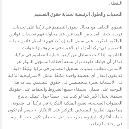
اليقظة.
التحديات والحلول الرئيسية لحماية حقوق التصميم
ينطوي التعامل مع مجال حقوق التصميم في تركيا على تحديات
فريدة. يتعثر العديد من المبدعين عند محاولة فهم تعقيدات قوانين
الملكية الفكرية. على سبيل المثال، يُعد فهم تفاصيل قانون حماية
التصميم في تركيا أمرًا بالغ الأهمية في منع وقوع الحوادث
القانونية. إذا كنت تتساءل عن كيفية حماية التصاميم في تركيا،
فتذكر أن خياطة دقيقة توفر تسعة أخطاء. التسجيل المبكر هو
الأساس. تتطلب عمليات تسجيل التصميم في تركيا توثيقًا دقيقًا.
قد يكون إغفال أي تفصيلة واحدة مكلفًا. تتمثل الاستراتيجية الذكية
في الاستعانة بخبرة متخصصين في حقوق التصميم. يساعد هذا
التوجيه على ضمان استيفاء جميع الشروط والحفاظ على حقوقك
سليمة. تخيل الأمر كما لو كنت تبني حصنًا حول عملك. باتباع
الخطوات الصحيحة، تصبح الملكية الفكرية في تركيا أقل صعوبة،
مما يمهد الطريق للمبدعين للتركيز على الابتكار. لا ينبغي أن تكون
حماية أفكارك الرؤيوية مجرد خيار؛ بل يجب أن تكون حجر الزاوية
في رحلتك الإبداعية.