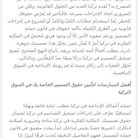
المصرح به؟ تُقدم تركيا العديد من الحلول القانونية، ولكن من
الضروري اتخاذ الإجراءات بسرعة. فالتأخير قد يُعرّض حقوقك
للخطر. يُعدّ استخدام خطابات الكفّ والكفّ أو الشروع في إجراءات
قانونية من الطرق الكفيلة بتأكيد حقوقك في قانون حماية
التصميم. ورغم صعوبة الأمر، إلا أن وجود فريق مُختصّ في الملكية
الفكرية في تركيا أمرٌ لا يُقدّر بثمن. تخيّل هذا: تصميمك جوهرة
نادرة، يتطلب أقفالًا آمنة لحماية بريقه. باتباع النهج الصحيح، يُصبح
تسجيل التصميم في تركيا درعًا منيعًا ضدّ المُقلّدين. وبالتالي،
تُحوّل العقبات إلى ركائز متينة لدعم رؤيتك الإبداعية في السوق
التنافسية.
أفضل الممارسات لتأمين حقوق التصميم الخاصة بك في السوق
التركية
حماية أعمالك الإبداعية في تركيا تتطلب عناية فائقة ونهجًا
استباقيًا. تعرّف على إجراءات تسجيل التصاميم في تركيا لضمان
حقوق تصميمك. الملكية الفكرية في تركيا متاحة وضرورية لسلامة
ابتكارك. اعتبرها حصنًا يحمي إبداعك. ابدأ ببحث متعمق في قانون
حماية التصميم؛ ففهم التفاصيل الدقيقة يُحدث فرقًا كبيرًا. إذا