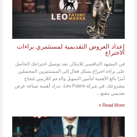
إعداد العروض التقديمية لمستثمري براءات
الاختراع
في المشهد التنافسي للابتكار، يعد توصيل اختراعك ​​الحاصل
على براءة اختراع بشكل فعال إلى المستثمرين المحتملين
أمرًا بالغ الأهمية لتأمين التمويل والدعم اللازمين لنجاح
مشروعك. في شركة Leo Patent، ندرك أهمية صياغة عرض
تقديمي مقنع…
Read More »