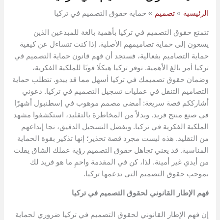
الرئيسية
تصميم
حماية حقوق التصميم في تركيا
تتمتع حقوق التصميم في تركيا بأهمية بالغة للمبدعين الذين
يسعون إلى حماية تصاميمهم الأصلية. إذا كنت تتساءل عن كيفية
حماية التصاميم بفعالية، فستجد أن فهم قانون حماية التصميم في
تركيا أمر بالغ الأهمية. توفر تركيا هيكلًا قويًا للملكية الفكرية،
وضمان حقوق تصميمك في تركيا أسهل مما قد يبدو. تتطلب حماية
التصاميم التنقل في عمليات تسجيل التصميم في تركيا. دعوني
أشارككم قصة سريعة: أمضى مصمم موهوب في إسطنبول أشهرًا
في صنع منتج فريد. وبدلاً من المخاطرة بالتقليد، استكشفوا مشهد
الملكية الفكرية في تركيا. وبفضل التسجيل الدقيق، نجا إبداعهم
من التقليد. هذه ليست مجرد قصة تحذير؛ إنها تذكير بقوة الحماية
المناسبة. قد يعني تجاهل حقوق التصميم رؤية عملك الشاق يفلت
من أيدي غير أمينة. لذا، كن في المقدمة واحمِ ما هو فريد لك
بموجب حقوق التصميم التي تدعمها تركيا.
فهم الإطار القانوني لحقوق التصميم في تركيا
إن فهم الإطار القانوني لحقوق التصميم في تركيا ضروري لحماية