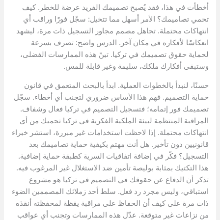
أخطأت في هذا، فقد يُصبح تصميمك الفريد عرضة للخطر. كيف
تحمي تصاميمك؟ الأمر أسهل مما تتخيل: سجّل فورًا وراقب أي
انتهاكات محتملة. تجاهل مصمم مجاور التسجيل ذات مرة، ليشهد
انعكاسًا لأفكاره في مكان آخر. الدرس واضح: تصرف بسرعة
لحماية حقوق تصميمك في تركيا. تبنّ هذه الممارسات الفضلى،
وستبقى أفكارك ملكك، سليمة وغير قابلة للمس.
حسنًا، لنبدأ بالخطوات العملية. ابدأ بالبحث المتعمق في قانون
حماية التصميم. فهم هذا الأساس ضروري لتجنب أي أخطاء. سجّل
تصميمك فور إتمامه؛ فتسجيل التصميم في تركيا فعال وشفاف.
المراقبة المنتظمة لبيئة الملكية الفكرية في تركيا تحميك من أي
انتهاكات محتملة. إذا لاحظت استخدامات غير مبررة، استشر خبراء
قانونيين دون تأخير. هل أنت مهتم بكيفية حماية تصاميمك بعد
التسجيل؟ فكّر في إضافة اتفاقيات السرية كطبقة حماية إضافية.
هذا التكتيك بمثابة بوليصة تأمين ضد الاستغلال غير المرغوب فيه.
تذكر أن الدفاع عن حقوقك في التصميم في تركيا هو مشروع
استباقي، وليس مجرد رد فعل. سلط أحد زملائك المصممين الضوء
ذات مرة على كيف أن الحفاظ على مراقبة يقظة لمحفظته أنقذه
من نزاعات غير متوقعة. عدّل هذه الممارسات وتجنب أي عواقب