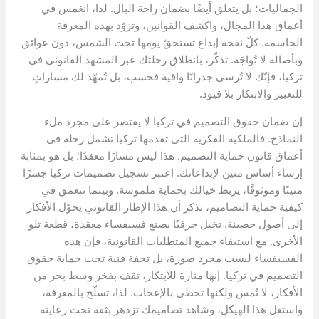
الجماليات؛ بل يتعلق أيضًا بضمان راحة البال. لذا، انغمس في
أعماق هذا المجال، واكشف القوانين، وتزوّد بهذه المعرفة
الحاسمة. كلّ نفحة إبداع تستحقّ يومها تحت الشمس، دون عوائق
وبأصالة لا تُواجَه. تذكّر، بانطلاق رحلتك عبر المشهد القانوني في
تركيا، فإنّك لا تُرسي جدرانًا واقية فحسب، بل تُمهّد لك مساراتٍ
للتعبير والابتكار بلا قيود.
إن ضمان حقوق التصميم في تركيا لا يقتصر على مجرد ملء
النماذج. فالملكية الفكرية التي تقدمها تركيا تشمل رحلة في
أعماق قانون حماية التصميم. هذا ليس مسارًا معقدًا؛ بل هو بمثابة
إرساء أساس متين لإبداعاتك. اعتبر تسجيل تصميمات تركيا جسرًا
متينًا وموثوقًا، يربط خيالك بحماية ملموسة. وبينما تتعمق في
كيفية حماية التصاميم، تذكر أن هذا الإطار القانوني يحوّل الأفكار
إلى أصول حصينة. تخيل حرفيًا يصنع فسيفساء معقدة، قطعة تلو
الأخرى. مع استيفاء جميع المتطلبات القانونية، فإن هذه
الفسيفساء ليست مجرد صورة، بل تحفة فنية تحت حماية حقوق
التصميم في تركيا. إنها منارة للابتكار، تقف بفخر وسط بحر من
الأفكار، لا تُمس ولكنها تحظى بالإعجاب. لذا، تسلّح بالمعرفة،
واستغل هذا الهيكل، وشاهد تصاميمك تزدهر بثقة تحت رعايته