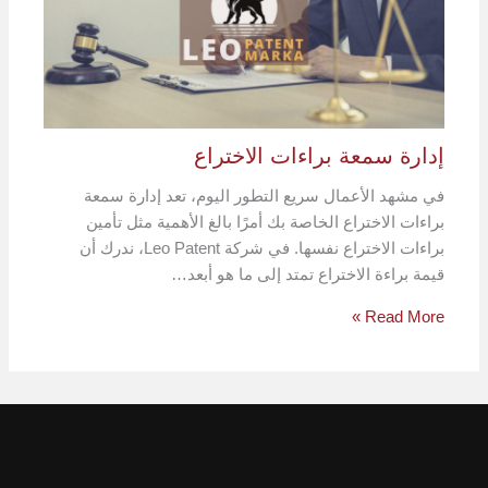
إدارة سمعة براءات الاختراع
في مشهد الأعمال سريع التطور اليوم، تعد إدارة سمعة
براءات الاختراع الخاصة بك أمرًا بالغ الأهمية مثل تأمين
براءات الاختراع نفسها. في شركة Leo Patent، ندرك أن
قيمة براءة الاختراع تمتد إلى ما هو أبعد…
Read More »