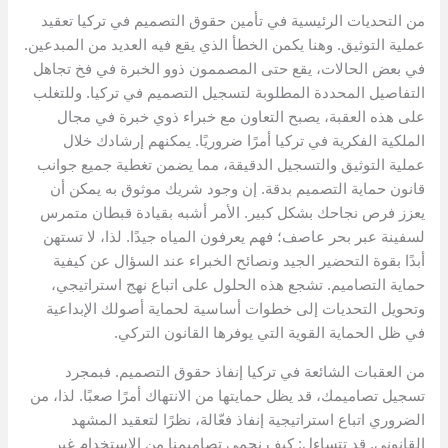
من التحديات الرئيسية في تأمين حقوق التصميم في تركيا تعقيد
عملية التوثيق. وهنا يكمن الخطأ الذي يقع فيه العديد من المبدعين.
في بعض الحالات، يقع حتى المصممون ذوو الخبرة في فخ تجاهل
التفاصيل المحددة المطلوبة لتسجيل التصميم في تركيا. وللتغلب
على هذه العقبة، يصبح التعاون مع خبراء ذوي خبرة في مجال
الملكية الفكرية في تركيا أمرًا ضروريًا. يمكنهم إرشادك خلال
عملية التوثيق والتسجيل الدقيقة، مما يضمن تغطية جميع جوانب
قانون حماية التصميم بدقة. إن وجود شريك موثوق به يمكن أن
يعزز فرص نجاحك بشكل كبير. الأمر أشبه بقيادة قبطان متمرس
لسفينة عبر بحر عاصف؛ فهم يعرفون المياه جيدًا. لذا، لا تستهن
أبدًا بقوة التحضير الجيد ونصائح الخبراء عند السؤال عن كيفية
حماية التصاميم. تشجع هذه الحلول على اتباع نهج استراتيجي،
وتحويل التحديات إلى خطوات أساسية لحماية أصولك الإبداعية
في ظل الحماية القوية التي يوفرها القانون التركي.
من العقبات الشائعة في تركيا إنفاذ حقوق التصميم. فبمجرد
تسجيل تصاميمك، قد يظل حمايتها من الانتهاك أمرًا صعبًا. لذا، من
الضروري اتباع استراتيجية إنفاذ فعّالة، نظرًا لتعقيد المشهد
القانوني. قد تتساءل: كيف نحمي تصاميمنا من الاستخدام غير