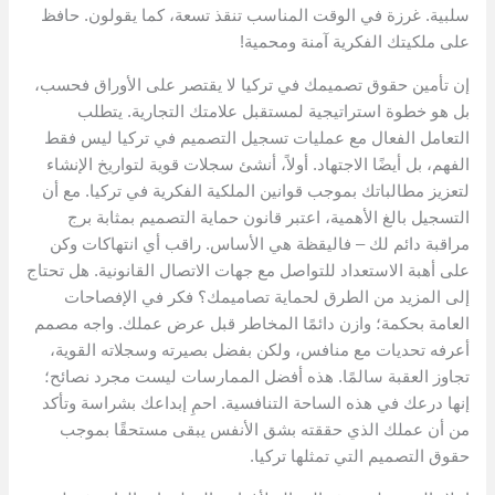
سلبية. غرزة في الوقت المناسب تنقذ تسعة، كما يقولون. حافظ
على ملكيتك الفكرية آمنة ومحمية!
إن تأمين حقوق تصميمك في تركيا لا يقتصر على الأوراق فحسب،
بل هو خطوة استراتيجية لمستقبل علامتك التجارية. يتطلب
التعامل الفعال مع عمليات تسجيل التصميم في تركيا ليس فقط
الفهم، بل أيضًا الاجتهاد. أولاً، أنشئ سجلات قوية لتواريخ الإنشاء
لتعزيز مطالباتك بموجب قوانين الملكية الفكرية في تركيا. مع أن
التسجيل بالغ الأهمية، اعتبر قانون حماية التصميم بمثابة برج
مراقبة دائم لك – فاليقظة هي الأساس. راقب أي انتهاكات وكن
على أهبة الاستعداد للتواصل مع جهات الاتصال القانونية. هل تحتاج
إلى المزيد من الطرق لحماية تصاميمك؟ فكر في الإفصاحات
العامة بحكمة؛ وازن دائمًا المخاطر قبل عرض عملك. واجه مصمم
أعرفه تحديات مع منافس، ولكن بفضل بصيرته وسجلاته القوية،
تجاوز العقبة سالمًا. هذه أفضل الممارسات ليست مجرد نصائح؛
إنها درعك في هذه الساحة التنافسية. احمِ إبداعك بشراسة وتأكد
من أن عملك الذي حققته بشق الأنفس يبقى مستحقًا بموجب
حقوق التصميم التي تمثلها تركيا.