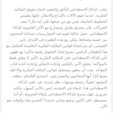
يجلب الذكاء الاصطناعي التألق والتعقيد لإنفاذ حقوق الملكية
الفكرية. عندما تقوم الآلات بالإبداع والابتكار، فإنها تطمس
الخطوط الفاصلة، فمن هو من صنعها على أية حال؟ تقف
الشركات على مفترق طرق، وتتصارع مع الآثار القانونية للذكاء
الاصطناعي. تخيل عالمًا تقوم فيه الخوارزميات بصياغة المحتوى
بين عشية وضحاها. ولكن مع هذه الطفرة في الإبداع، تأتي
الفوضى. لم يتم إنشاء قوانين الملكية الفكرية التقليدية للتعامل مع
هذا الطوفان الرقمي. يصبح إنفاذ الحقوق رقصة ماكرة مع ظهور
تأثير الذكاء الاصطناعي على الملكية الفكرية. الأمر لا يتعلق فقط
بالمواكبة؛ يتعلق الأمر بالتكيف وإعادة التفكير وإعادة كتابة كتاب
القواعد. يجب أن يتطور مستقبل قوانين الملكية الفكرية وإلا فقد
يصبح أثرًا. أيها المحامون والمشرعون، اشحذوا أقلامكم. يتطلب
المشهد عقولًا رشيقة ووجهات نظر جديدة. في عصر الذكاء
الاصطناعي هذا، البقاء في المقدمة ليس بالأمر السهل، ولكنه
ضروري. فهل نسمح للذكاء الاصطناعي بإملاء الشروط، أم أننا
سنسيطر على الأمور ونضع معايير جديدة؟ التحدي هنا، والوقت هو
الآن.