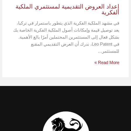
إعداد العروض التقديمية لمستثمري الملكية
الفكرية
في مشهد الملكية الفكرية الذي يتطور باستمرار في تركيا،
يعد توصيل قيمة وإمكانات أصول الملكية الفكرية الخاصة بك
بشكل فعال إلى المستثمرين المحتملين أمرًا بالغ الأهمية.
في Leo Patent، ندرك أن العرض التقديمي المقنع
للمستثمر…
Read More »