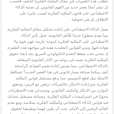
تتطلب هذه التغييرات في مجال الملكية الفكرية التكيف فحسب،
بل تبشر أيضًا بعصر جديد من الفهم القانوني. إن بصمة الذكاء
الاصطناعي على قانون الملكية الفكرية ليست عابرة على
الإطلاق، بل هي تحويلية.
يعمل الذكاء الاصطناعي على إعادة تشكيل معالم الملكية الفكرية،
مما يقدم منظورًا جديدًا للأطر القانونية. تخيل تأثير الذكاء
الاصطناعي على الملكية الفكرية كموجة عارمة، فهي قوية ولا
هوادة فيها. وتبدو القوانين التقليدية هشة في مواجهة هذه الطفرة،
إذ تنحني تحت ضغط التقدم التكنولوجي السريع. يجد إنفاذ حقوق
الملكية الفكرية نفسه في دوامة من الآثار القانونية المتعلقة
بالذكاء الاصطناعي، مما يفرض إعادة تقييم القواعد الراسخة.
كيف يمكننا صياغة مسار قانوني في هذا العصر الجديد؟ تتساقط
الأسئلة مثل قطع الدومينو، مما يدفع مستقبل قوانين الملكية
الفكرية نحو إعادة الابتكار. فالشركات ترقص مع الزمن، وتحقق
التوازن بين الابتكار والتكيف القانوني. وتستدعي هذه الاضطرابات
محورًا في استراتيجيات الملكية الفكرية، وصياغة مستقبل تتشابك
فيه قوانين الذكاء الاصطناعي والملكية الفكرية بسلاسة. ومع تقدم
العالم الرقمي إلى الأمام، يجب أن يكون فهمنا وتطبيقنا لحقوق