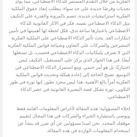
الفكرية من خلال التقدم المستمر للذكاء الاصطناعي، مما يولد
تحديات وفرصًا جديدة على حد سواء. يتطلب إنفاذ حقوق الملكية
الفكرية استراتيجيات جديدة، تتسم بالمرونة والقدرة على التكيف
مثل الذكاء الاصطناعي نفسه. فكر في الآثار القانونية للذكاء
الاصطناعي باعتبارها ساعة تدق، فكل لحظة لها أهميتها في تأمين
ابتكارات الغد. يحث تأثير الذكاء الاصطناعي على الملكية الفكرية
المشرعين والشركات على التعاون وصياغة قوانين الملكية الفكرية
التي لا تعترف بإمكانيات الذكاء الاصطناعي فحسب، بل تستغلها
أيضًا. في هذا الحوار الذي يركز على المستقبل، التكيف ليس
اختياريًا، بل هو أمر حتمي. ومع استمرار الذكاء الاصطناعي في
التوسع، تصبح الحاجة إلى إعادة هيكلة وتحديث قوانين الملكية
الفكرية أمراً بالغ الأهمية. هذا ليس مجرد تطور. إنها ثورة في طور
التكوين، ثورة تشكل قصة البصيرة القانونية في عصر الذكاء
الاصطناعي.
إخلاء المسؤولية: هذه المقالة لأغراض المعلومات العامة فقط
ويوصى باستشارة الخبراء والشركات في هذا المجال لتقييم
موقفك المحدد. نحن لسنا مسؤولين عن أي ضرر قد ينشأ عن
استخدام المعلومات الواردة في هذه المقالة.