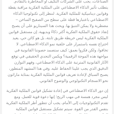
الصناعات، يجب على الشركات التكيف أو المخاطرة بالتقادم.
يتطلب تأثير الذكاء الاصطناعي على الملكية الفكرية مراقبة يقظة
وقوانين ديناميكية للملكية الفكرية. لننظر إلى تكنولوجيا الذكاء
الاصطناعي باعتبارها قطة على سطح من الصفيح الساخن –
مضطربة ولا يمكن التنبؤ بها. ويحث هذا السيناريو على أن يصبح
إنفاذ حقوق الملكية الفكرية أكثر ذكاءً وبديهية. إن مستقبل قوانين
الملكية الفكرية ليس خريطة طريق ثابتة، بل هو كائن حي، يعيد
اختراع نفسه باستمرار على خلفية نمو الذكاء الاصطناعي. لا
تخافوا، ولكن فكروا بعمق: كيف ستصمد حصوننا القانونية في
مواجهة هذه الموجة الرقمية؟ ويكمن التحدي الحقيقي في توقع
الآثار القانونية المترتبة على الذكاء الاصطناعي، وفهم التوازن
الدقيق الذي يجب علينا الحفاظ عليه. وفي هذا المشهد المتطور،
يصبح السباق لإعادة تعريف قوانين الملكية الفكرية بمثابة ماراثون
نحو الانسجام التكنولوجي والوضوح القانوني.
إن دور الذكاء الاصطناعي في إعادة تشكيل قوانين الملكية الفكرية
ليس مجرد همسة في مهب الريح؛ إنها دعوة قوية للعمل. ومع
تقدم التكنولوجيات إلى الأمام، يجب أن تتطور أطر الملكية الفكرية
بنفس القدر من القوة. سيتم تشكيل مستقبل قوانين الملكية