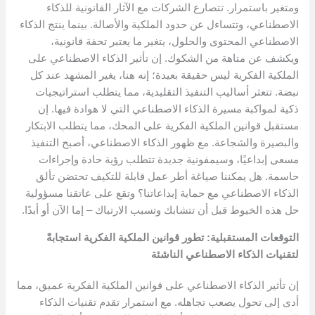
ومتغير باستمرار. تتصارع الشركات مع الآثار القانونية للذكاء
الاصطناعي، وتتساءل عن حدود الملكية والأصالة. بينما ينتج الذكاء
الاصطناعي المحتوى والحلول، يتغير ما يعتبر تحفة قانونية،
ويكشف عن متاهة من الشكوك. إن تأثير الذكاء الاصطناعي على
الملكية الفكرية ليس حقيقة بعيدة؛ إنه هنا، يغير المشهد عند كل
نبضة. تتعثر أساليب التنفيذ التقليدية، مما يتطلب استراتيجيات
ذكية لمواكبة مسيرة الذكاء الاصطناعي التي لا هوادة فيها. إن
مستقبل قوانين الملكية الفكرية على المحك، مما يتطلب الابتكار
والبصيرة والشجاعة. مع ظهور الذكاء الاصطناعي، أصبح التنفيذ
مسعى إبداعيًا، وسيمفونية جديدة تتطلب رؤية حادة وإجراءات
حاسمة. هل يمكننا صياغة أطر عمل قابلة للتكيف تحتضن تألق
الذكاء الاصطناعي مع حماية إبداعاتنا؟ وتقع على عاتقنا مسؤولية
حل هذه الخيوط قبل أن تتشابك وتسبب الارتباك – إما الآن أو أبدًا.
التوقعات المستقبلية: تطور قوانين الملكية الفكرية استجابةً
لتقنيات الذكاء الاصطناعي الناشئة
إن تأثير الذكاء الاصطناعي على قوانين الملكية الفكرية عميق، مما
أدى إلى تحول يصعب تجاهله. مع استمرار تقدم تقنيات الذكاء