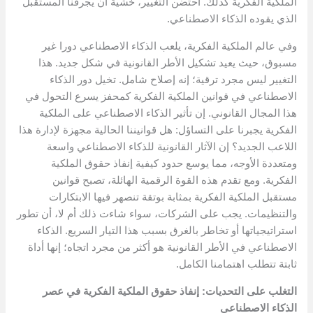
الملكية الفكرية كذلك. احتضن التغيير، خشية أن يجرفنا المستقبل
الذي يقوده الذكاء الاصطناعي.
وفي عالم الملكية الفكرية، يلعب الذكاء الاصطناعي دورا غير
مسبوق، حيث يعيد تشكيل الأطر القانونية في شكل جديد. هذا
التغيير ليس مجرد ترقية؛ إنه إصلاح شامل. تخيل دور الذكاء
الاصطناعي في قوانين الملكية الفكرية كمحفز يسرع التحول في
هذا المجال القانوني. إن تأثير الذكاء الاصطناعي على الملكية
الفكرية يجبرنا على التساؤل: هل قوانيننا الحالية مجهزة لإدارة هذا
اللاعب الجديد؟ إن الآثار القانونية للذكاء الاصطناعي واسعة
ومتعددة الأوجه، مما يوسع حدود كيفية إنفاذ حقوق الملكية
الفكرية. ومع تقدم هذه القوة الرقمية الهائلة، تصبح قوانين
مستقبل الملكية الفكرية بمثابة بوتقة تنصهر فيها الابتكارات
والتنظيمات. يجب على الشركات، سواء شاءت ذلك أم لا، أن تطور
استراتيجياتها أو تخاطر بالغرق بسبب هذا التيار السريع. الذكاء
الاصطناعي في الأطر القانونية هو أكثر من مجرد اتجاه؛ إنها أداة
ثابتة تتطلب اهتمامنا الكامل.
التغلب على التحديات: إنفاذ حقوق الملكية الفكرية في عصر
الذكاء الاصطناعي