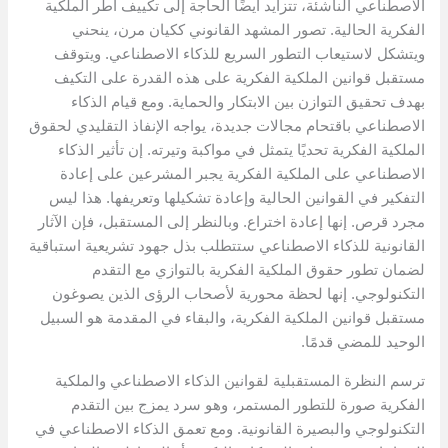
الاصطناعي الناشئة، تتزايد أيضًا الحاجة إلى تكييف أطر الملكية
الفكرية الحالية. تصور المشهد القانوني ككيان مرن، ينحني
ويتشكل لاستيعاب التطور السريع للذكاء الاصطناعي. ويتوقف
مستقبل قوانين الملكية الفكرية على هذه القدرة على التكيف
بهدف تحقيق التوازن بين الابتكار والحماية. ومع قيام الذكاء
الاصطناعي باقتحام مجالات جديدة، يواجه الإنفاذ التقليدي لحقوق
الملكية الفكرية تحديًا يتمثل في مواكبة وتيرته. إن تأثير الذكاء
الاصطناعي على الملكية الفكرية يجبر المشرعين على إعادة
التفكير في القوانين الحالية وإعادة تشكيلها وتعريفها. هذا ليس
مجرد قرص. إنها إعادة اختراع. وبالنظر إلى المستقبل، فإن الآثار
القانونية للذكاء الاصطناعي ستتطلب بذل جهود تشريعية استباقية
لضمان تطور حقوق الملكية الفكرية بالتوازي مع التقدم
التكنولوجي. إنها لحظة محورية لأصحاب الرؤى الذين يصوغون
مستقبل قوانين الملكية الفكرية، والبقاء في المقدمة هو السبيل
الوحيد للمضي قدمًا.
ترسم النظرة المستقبلية لقوانين الذكاء الاصطناعي والملكية
الفكرية صورة للتطور المستمر، وهو سرد يمزج بين التقدم
التكنولوجي والبصيرة القانونية. ومع تعمق الذكاء الاصطناعي في