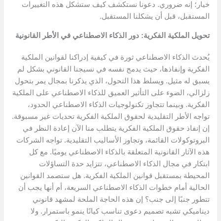
خيار؛ إنه ضروري. دعونا نستكشف كيف ستشكل هذه التغييرات
المستقبل، قبل أن يشكلنا المستقبل.
تحويل الملكية الفكرية: دور الذكاء الاصطناعي في الأطر القانونية
يُحدث الذكاء الاصطناعي ثورة في كيفية إدراكنا لقوانين الملكية
الفكرية وإنفاذها، حيث يدمج نفسه في نسيجنا القانوني بشكل لم
يسبق له مثيل. ويسلط هذا التحول، الذي يذكرنا بمجال يمر بتحول
زلزالي، الضوء على التأثير العميق للذكاء الاصطناعي على الملكية
الفكرية. وبينما تتجاوز تكنولوجيات الذكاء الاصطناعي الحدود،
تواجه الأطر التقليدية لحقوق الملكية الفكرية تحديات غير مسبوقة.
إن إنفاذ حقوق الملكية الفكرية يتطلب منا الآن إعادة النظر في
البروتوكولات القائمة، وتجاوز الأساليب التقليدية. تواجه الشركات
هذه الآثار القانونية المتعلقة بالذكاء الاصطناعي يوميًا. مع كل
ابتكار في مجال الذكاء الاصطناعي، تتزايد حدة التساؤلات
المحيطة بمستقبل قوانين الملكية الفكرية. هل ستصمد القوانين
الحالية أمام خطوات الذكاء الاصطناعي السريعة، أم أنها يجب أن
تتطور جنبًا إلى جنب؟ إن هذه الحاجة الملحة لمشهد قانوني
ديناميكي تشبه تصميم دعوى تناسب كيانًا ينمو باستمرار. ولا