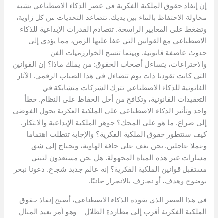
إن إنفاذ حقوق الملكية الفكرية في عصر الذكاء الاصطناعي يشبه
محاولة الاحتفاظ بالماء بين يديك. تتصاعد التحديات من كل زاوية،
وتضغط على المعايير الراسخة. تتصادم القدرات الإبداعية للذكاء
الاصطناعي مع القوانين التي عفا عليها الزمن، مما يؤدي إلى
حدوث عاصفة قانونية. وبينما تنسج الخوارزميات الفن
والاختراعات، يتساءل أصحاب الحقوق: من يملك ماذا؟ إن القوانين
التي كانت تقودنا ذات يوم تتضاءل في هذا الضباب الرقمي. الآثار
القانونية للذكاء الاصطناعي تترك الشركات متشابكة في
التعقيدات القانونية، وتكافح من أجل الحفاظ على النظام. خطأ
واحد وتأثير الذكاء الاصطناعي على الملكية الفكرية يحول الفوضى
إلى صراع. ما هو على المحك؟ جوهر الملكية الإبداعية والابتكار.
كيف ستتطور حقوق الملكية الفكرية؟ والإجابة تتطلب اهتماما
وعملا عاجلين. نحن نقف على حافة الهاوية، ونحتاج إلى شق
مسارات عبر هذه المياه المجهولة. هل نحن مستعدون لتبني
مستقبل قوانين الملكية الفكرية؟ إنه عالم جديد شجاع. دعونا نبحر
بوضوح وهدف، أو نجازف بالانجرار جانبًا.
في هذا العصر الذي يقوده الذكاء الاصطناعي، أصبح إنفاذ حقوق
الملكية الفكرية أقرب إلى مطاردة الظلال – وهو أمر بعيد المنال