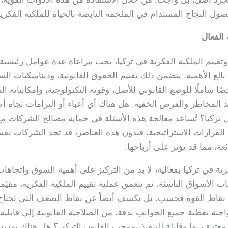
ول النجاح المستدام في الملحمة النابضة بالحياة للملكية الفكرية
 الفعال
وتقييم الملكية الفكرية في تركيا، يجب مراعاة عدة عوامل رئيسية لض
ًا بالغ الأهمية. يتضمن ذلك تقييم الحقوق القانونية، وديناميكيات 
ا شاملًا للوضع القانوني للأصل، وقوته التكنولوجية، وإمكانياته الس
د المخاطر والفرص الخفية. هل هناك أي أعباء أو التزامات تجاه 
ي تركيا؟ تُساعد معالجة هذه الأسئلة في حماية مصالح الشركات مع
يه القرارات الاستراتيجية. فبدون هذه العناصر، قد تجد الشركات نف
عة، مما قد يؤثر على أرباحها.
ية في تركيا بفعالية، لا بد من التركيز على أهمية السوق واتجاه
 الأسواق الناشئة. ثم تتعمق عملية تقييم الملكية الفكرية، مقيّمةً ك
دقيق نقاط القوة فحسب، بل يكشف أيضاً عن نقاط الضعف التي تحتاج
واجبة تغطية جميع الجوانب بدقة، من الصلاحية القانونية إلى قابل
ك معترف بها وقابلة للتنفيذ بموجب القانون التركي؟ هل هناك تهد