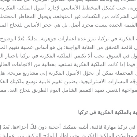
رية، حيث تُشكل المخطط الأساسي لإدارة أصول الملكية الفكرية ب
في الشركات من النكسات غير المتوقعة، ويحول المخاطر المحتملة إ
ت القيمة الجيدة ليست مجرد أصل، بل هي حجر الأساس للنجاح المس
 الفكرية في تركيا، تبرز عدة اعتبارات جوهرية. بدايةً، يُعدّ الوضو
في قائمة التحقق من العناية الواجبة؛ بل هو أساس عملية تقييم المل
صول في السوق. يجب ألا تكتفي الملكية الفكرية في تركيا باجتياز
فيما إذا كانت الملكية الفكرية تستفيد بفعالية من الاتجاهات الحالية
 المحتملة يمكن أن يحوّل الأصول الفكرية إلى مشاريع مربحة. 
وجّه المسارات الاستراتيجية. يضمن تقييم قابلية توسع ملكيتك الفك
مواجهة التغيير. يمهد التقييم الشامل اليوم الطريق لنجاح الغد، مم
بة بالملكية الفكرية في تركيا
في تركيا مهارةً فائقة، أشبه بتفكيك أحجية دون فكّ أجزاءها. يُعدّ إتق
عاملات الملكية الفكرية. وفي إطار اللوائح التركية، تبرز عملية تق