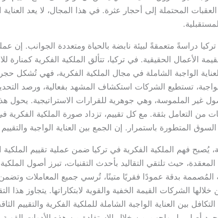
قبات المحتملة إلى أحجار عثرة. في هذا المجال، لا يعد العناية 
مستقبلية.
كيا دراسةً متعمقةً لبيئة نابضة بالحياة ومتعددة الجوانب. إن عمل
 الأعمال الحقيقية. في تركيا، تتألق الملكية الفكرية كمنارة للابت
العناية الواجبة الشاملة في مجال الملكية الفكرية، فهي تُشكل حجر
الواجبة، تستطيع الشركات استكشاف المشهد بفعالية، ورصد التحد
صول غير الملموسة، وهي جوهرية للقرارات الاستراتيجية. يحول هذا 
 من التعامل بثقة. مع كل تقييم، تزداد صورة الملكية الفكرية ف
وق المتطورة باستمرار. إن الجمع بين العناية الواجبة والتقييم ه
 يُصبح فهم الملكية الفكرية في تركيا ضمن عملية تقييم الملكية ا
لمعقدة، حيث تلتقي التقاليد بأحدث التقنيات، تبرز أصول الملكية 
 المُصممة بدقة عمودًا فقريًا متينًا، تُرسي جميع المعاملات وتضم
ن خلالها الشركات القيمة الخفية والقوية لابتكاراتها. يتجاوز هذا الت
كافل بين العناية الواجبة الشاملة للملكية الفكرية والتقييم الثاق
مجرد أصل، بل واجب. من خلال الاستفادة من هذه الأدوات القوية