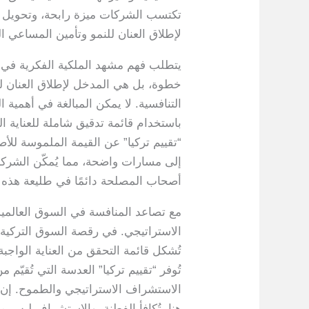
تكتسب الشركات ميزة رابحة، وتحويل الع
لإطلاق العنان للنمو وتأمين المساعي ال
يتطلب فهم مشهد الملكية الفكرية في تر
خطوة، بل هي المدخل لإطلاق العنان لقيمة
التنافسية. لا يمكن المبالغة في أهمية 
باستخدام قائمة تدقيق شاملة للعناية 
“تقييم تركيا” عن القيمة الملموسة للأ
إلى مسارات واضحة، مما يُمكّن الشركات
أصحاب المصلحة دائمًا في طليعة هذه الس
مع تصاعد المنافسة في السوق العالمية،
الاستراتيجي. في رقصة السوق التركية ا
تُشكل قائمة التحقق من العناية الواجبة
تُوفر “تقييم تركيا” العدسة التي تُقيّم م
الاستشراف الاستراتيجي والطموح. إن الت
هنا، تُكافأ الفطنة، والاستشراف ليس 