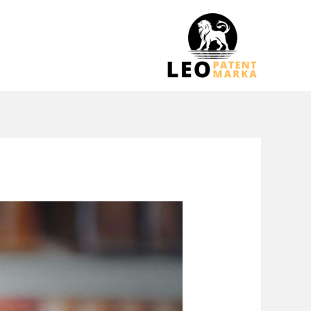
خطي
لى
لمحتوى