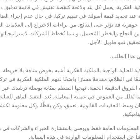
ية الفكرية. يعمل كل بند ولائحة كنقطة تفتيش في قائمة تدقيق دق
عند تحديد قيمة أصولك في تقييم تركيا. في حال عدم إجراء العناية
هرية قد تؤثر على النتائج. من براءات الاختراع إلى العلامات التج
ين النجاح والخطر المُحتمل. وبينما تُخطط الشركات لاستراتيجياتها،
 وتحقيق نمو طويل الأجل.
ي هذا الطلب.
كية للعناية الواجبة بالملكية الفكرية أشبه بخوض متاهة بلا خريطة
عًا في الظلام، مقدمةً مسارًا واضحًا لفهم الملكية الفكرية في ترك
 الفروق الدقيقة الخفية. نهجها المنظم بمثابة بوصلة ترشدك عبر ال
 يُقلل من الغموض في عملية المعاملة. يُعد التنفيذ الماهر للعناية 
ن وسط التعقيدات القانونية. تعمق، وكن يقظًا، وكل معلومة تكتشف
اميكية.
 المعلومات العامة فقط ويوصى باستشارة الخبراء والشركات في ه
 عن استخدام المعلومات الواردة في هذه المقالة.