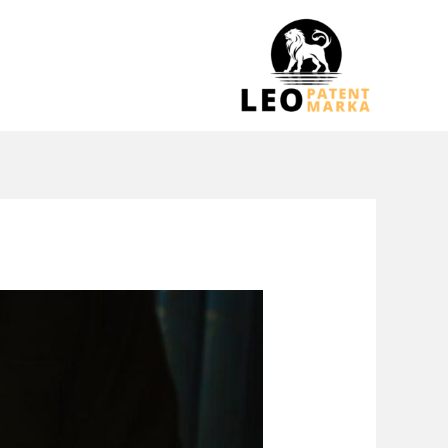
خطي
لى
لمحتوى