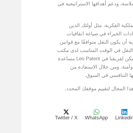
اسة، ودعم أهدافها الاستراتيجية في
كية الفكرية، مثل أولئك الذين
اعد إرشادات الخبراء في صياغة اتفاقيات
 أن يكون النقل متوافقًا مع قوانين
يل النقل في الوقت المناسب لدى مكتب
براءات الاختراع والعلامات التجارية التركي أمرًا بالغ الأهمية لجعل المعاملة ملزمة قانونًا وقابلة للتنفيذ. يمكن لفريقنا في Leo Patent مساعدة
آمنة. ومن خلال الاستفادة من
ها التنافسي في السوق.
ذا المجال لتقييم موقفك المحدد.
Twitter / X
WhatsApp
Linkedi