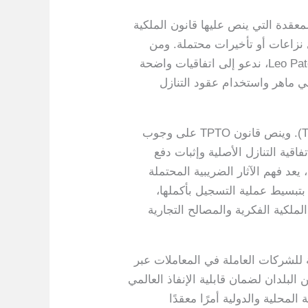
لمعقدة التي ينص عليها قانون الملكية
ي نزاعات أو تأخيرات محتملة. ومن
الضروري أيضًا إجراء العناية الواجبة الشاملة للتحقق من صحة براءة الاختراع وأي أعباء موجودة. في Leo Patent، ندعو إلى اتفاقيات واضحة
ي ماهر واستخدام عقود التنازل
التحدي الكبير الآخر هو ضمان الامتثال لمتطلبات مكتب براءات الاختراع والعلامات التجارية التركي (TPTO). وينص قانون TPTO على وجوب
قية التنازل الأصلية وإثبات دفع
يعد فهم الآثار الضريبية المحتملة
م الدمغة، أمرًا بالغ الأهمية لتجنب التكاليف غير المتوقعة. في Leo Patent، نقوم بتبسيط عملية التسجيل بأكملها،
لملكية الفكرية والمصالح التجارية
ة للشركات العاملة في المعاملات عبر
البلدان لضمان قابلية الإنفاذ العالمي
لمحلية والدولية أمرًا معقدًا