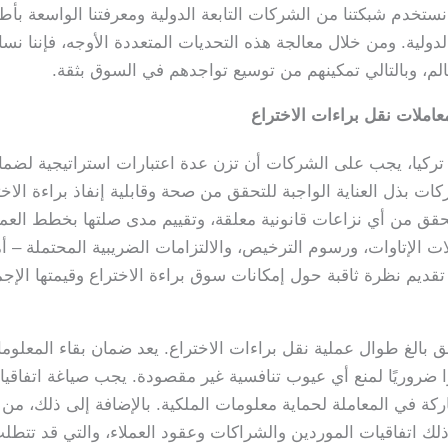
ستغرق وقتًا طويلاً. في Leo Patent، نستخدم شبكتنا من الشركات التابعة الدولية ومعرفتنا ا
دولية. ومن خلال معالجة هذه التحديات المتعددة الأوجه، فإننا نس
الم، وبالتالي تمكينهم من توسيع تواجدهم في السوق بثقة.
عاملات نقل براءات الاختراع
 تركيا، يجب على الشركات أن تزن عدة اعتبارات استراتيجية لضمان
ات بذل العناية الواجبة للتحقق من صحة وقابلية إنفاذ براءة الاخ
لتحقق من أي نزاعات قانونية معلقة، وتقييم مدى صلتها بخطط العمل 
لات الإتاوات، ورسوم الترخيص، والالتزامات الضريبية المحتملة – أم
قديم نظرة ثاقبة حول إمكانات سوق براءة الاختراع وقيمتها الإجم
 بالغ طوال عملية نقل براءات الاختراع. يعد ضمان بقاء المعلوما
كة في المعاملة لحماية معلومات الملكية. بالإضافة إلى ذلك، من
ي ذلك اتفاقيات الموردين والشراكات وعقود العملاء، والتي قد تتطل