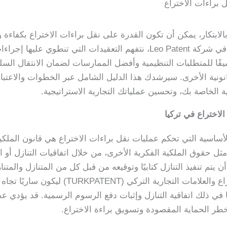
 براءات الاختراع
تكار، يمكن أن تكون القدرة على نقل براءات الاختراع بكفاءة وقا
تهدف إلى الحفاظ على ميزة تنافسية. في شركة Leo Patent، نتفهم التعقيدا
ميقًا للمتطلبات التنظيمية وأفضل الممارسات لضمان الانتقال الس
لقانونية الأخرى. سيرشدك هذا الدليل الشامل عبر الخطوات والاعتبا
ة الخاصة بك، وتحسين عملياتك التجارية الاستراتيجية.
لاختراع في تركيا
ثل حقوق الملكية الفكرية الأخرى، من خلال اتفاقيات التنازل أو ا
أن يتم تنفيذ التنازل كتابيًا وتوقيعه من قبل كل من المتنازل والمتن
تسجيل النقل لدى مكتب براءات الاختراع والعلام
في ذلك اتفاقية التنازل وإثبات دفع الرسوم الرسمية. قد يؤدي عدم
 للخطر الحماية المقصودة وتسويق براءة الاختراع.