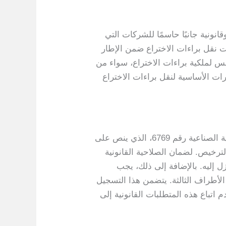
نونية جانبًا حاسمًا للشركات التي
ت التي تنطوي عليها إجراءات نقل براءات الاختراع ضمن الإطار
لس لملكية براءات الاختراع، سواء من
رات الأساسية لنقل براءات الاختراع
وبموجب القانون التركي، فإن اللائحة الأساسية التي تحكم عمليات نقل براءات الاختراع هي قانون الملكية الصناعية رقم 6769، الذي ينص على
لترخيص. لضمان الصلاحية القانونية
ازل إليه. بالإضافة إلى ذلك، يجب
ات التجارية التركي (TURKPATENT) ليكون ساريًا تجاه الأطراف الثالثة. يتضمن هذا التسجيل
 اتباع هذه المتطلبات القانونية إلى