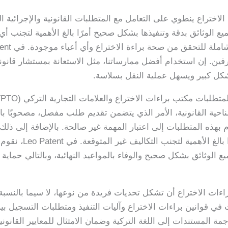
لاختراع ينطوي على التعامل مع المتطلبات القانونية والإجرائية ا
ميع الوثائق بدقة وتنفيذها بشكل صحيح أمرًا بالغ الأهمية لتجنب أ
فين. إن استخدام أفضل ممارساتنا، مثل الاستعانة بمستشار قانون
كل كبير ويسهل عملية النقل بسلاسة.
احية القانونية، الأمر الذي يتضمن تقديم طلب مفصل، مصحوبًا باتفا
بهذه المتطلبات إلى اعتبار المهمة غير صالحة. بالإضافة إلى ذلك، 
والتعامل معها، مثل رسو
 الوثائق بشكل صحيح والوفاء بالمواعيد النهائية، وبالتالي حماية ا
براءات الاختراع أن تشكل تحديات فريدة من نوعها، لا سيما بالنسب
في قوانين براءات الاختراع وآليات التنفيذ ومتطلبات التسجيل بين 
 المستندات إلى اللغة التركية وضمان الامتثال للمعايير القانونية ا