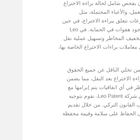
ن بفحص شامل لحالة براءة الاختراع
عمل، والأعباء المحتملة، مثل
عات تتعلق ببراءة الاختراع، في حين
يجب على المتنازل إليه التحقق من أن براءة الاختراع في وضع جيد، مع دفع جميع رسوم الصيانة وعدم وجود هفوات في الحماية. في Leo
الي تخفيف المخاطر وتسهيل عملية نقل
عاملات براءات الاختراع الخاصة بها،
 من تخلي الناقل عن جميع الحقوق
اءة الاختراع بعد النقل، مما يضمن
 في أي اتفاقيات يتم إبرامها مع
أطراف ثالثة، مثل عقود الترخيص، وإعادة التفاوض بشأنها إذا لزم الأمر لتعكس هيكل الملكية الجديد. في شركة Leo Patent، نقوم بتوجيه
ب القانون التركي. من خلال تقديم
على الحفاظ على سلامة وقيمة محفظة