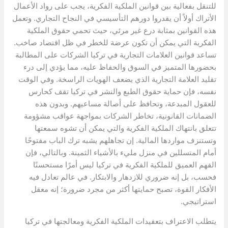
للتنقل بفعالية بين قوانين الملكية الفكرية، يجب على رواد الأعمال
الأتراك أولاً أن يقدروا دورهم التأسيسي في النجاح التجاري. وتعمل
هذه القوانين بمثابة درع غير مرئي، حيث تحمي حقوق الملكية
الفكرية التي يمكن أن تكون عرضة للخطر في ظل اقتصاد صاخب.
تساعد قوانين العلامات التجارية في تركيا الشركات على المطالبة
بحضورها المتميز في السوق والحفاظ عليه، مما يؤدي إلى درء
تقليد العلامة التجارية الذي يضعف الهويات الراسخة. وفي الوقت
نفسه، فإن حماية حقوق الطبع والنشر في تركيا تقف كحارس
للعقول المبدعة، وتحافظ على أصالة مساعيهم. وبدون هذه
الضمانات القانونية، تخاطر الشركات بمواجهة عواقب مشؤومة
تتعلق بانتهاك الملكية الفكرية والتي يمكن أن تشوه سمعتها
وتستنزف مواردها المالية. إن تجاهلهم يشبه ترك الباب مفتوحًا
أمام المتسللين في منزل مليء بالأشياء الثمينة. وبالتالي، فإن
الفهم العميق للملكية الفكرية في تركيا ليس أمرًا مستحسنًا
فحسب، بل إنه ضروري للازدهار والابتكار. في عالم تعادل فيه
الأفكار القوة، تصبح حمايتها أكثر من مجرد ضرورة؛ إنه معقل
استراتيجي.
يتطلب الاعتراف بتعقيدات الملكية الفكرية ومعالجتها في تركيا