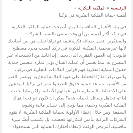
الرئيسية
الملكية الفكرية
أهمية حماية الملكية الفكرية في تركيا
في بيئة الأعمال التنافسية اليوم، أصبحت حماية الملكية الفكرية
في تركيا أكثر أهمية من أي وقت مضى بالنسبة للشركات
والمبتكرين. تخيل صياغة فكرة قيمة ثم تراها تفلت من بين أصابعك
لأنها غير محمية. الملكية الفكرية في تركيا ليست مجرد مصطلح
قانوني؛ إنه العمود الفقري الذي يحمي إبداعاتك من الاستخدام غير
المصرح به، مما يضمن أن عملك الشاق يؤتي ثماره. تتضمن حماية
حقوق الملكية الفكرية فهم قوانين العلامات التجارية في تركيا،
والتي توفر إطارًا للحفاظ على هوية العلامة التجارية. وبنفس القدر
من الأهمية، تساعد حماية حقوق الطبع والنشر في تركيا المبدعين
على الاحتفاظ بالسيطرة على أعمالهم الأصلية. ولكن ماذا يحدث
إذا تم تجاهل وسائل الحماية هذه؟ يمكن أن تكون عواقب انتهاك
الملكية الفكرية وخيمة، مما يؤدي إلى خسائر مالية وتشويه
السمعة. ومن خلال إعطاء الأولوية لحماية الملكية الفكرية، لا تقوم
الشركات التركية بتأمين ابتكاراتها فحسب، بل تكتسب أيضًا ميزة
تنافسية. ألم يحن الوقت لإعطاء أفكارك الحماية التي تستحقها؟