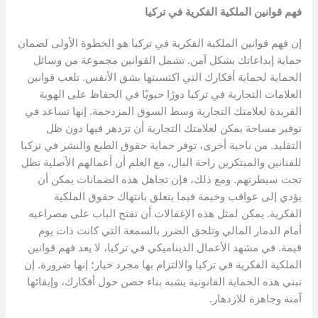
فهم قوانين الملكية الفكرية في تركيا
إن فهم قوانين الملكية الفكرية في تركيا هو الخطوة الأولى لضمان
حماية إبداعاتك بشكل آمن. تشمل القوانين مجموعة من وسائل
الحماية لحماية أفكارك التي اكتسبتها بشق الأنفس. تلعب قوانين
العلامات التجارية في تركيا دورًا حيويًا في الحفاظ على الهوية
الفريدة لعلامتك التجارية وسط السوق المزدحمة. إنها تساعد في
توفير مساحة يمكن لعلامتك التجارية أن تزدهر فيها دون ظل
التقليد. من ناحية أخرى، توفر حماية حقوق الطبع والنشر في تركيا
للفنانين والمبتكرين راحة البال، مع العلم أن أعمالهم الأصلية تظل
تحت سيطرتهم. ومع ذلك، فإن تجاهل هذه الضمانات يمكن أن
يؤدي إلى عواقب وخيمة فيما يتعلق بانتهاك حقوق الملكية
الفكرية. يمكن لمثل هذه الإغفالات أن تفتح الباب على مصراعيه
أمام الدمار المالي وتلحق الضرر بالسمعة التي كانت ذات يوم
قيمة. في مشهد الأعمال الديناميكي في تركيا، لا يعد فهم قوانين
الملكية الفكرية في تركيا والالتزام بها مجرد خيار؛ إنها ضرورة. إن
تبني هذه الحماية القانونية يشبه بناء حصن حول أفكارك، وإبقائها
آمنة وجاهزة للازدهار.