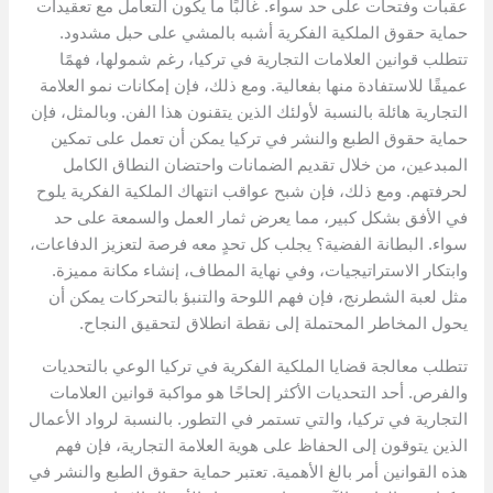
عقبات وفتحات على حد سواء. غالبًا ما يكون التعامل مع تعقيدات
حماية حقوق الملكية الفكرية أشبه بالمشي على حبل مشدود.
تتطلب قوانين العلامات التجارية في تركيا، رغم شمولها، فهمًا
عميقًا للاستفادة منها بفعالية. ومع ذلك، فإن إمكانات نمو العلامة
التجارية هائلة بالنسبة لأولئك الذين يتقنون هذا الفن. وبالمثل، فإن
حماية حقوق الطبع والنشر في تركيا يمكن أن تعمل على تمكين
المبدعين، من خلال تقديم الضمانات واحتضان النطاق الكامل
لحرفتهم. ومع ذلك، فإن شبح عواقب انتهاك الملكية الفكرية يلوح
في الأفق بشكل كبير، مما يعرض ثمار العمل والسمعة على حد
سواء. البطانة الفضية؟ يجلب كل تحدٍ معه فرصة لتعزيز الدفاعات،
وابتكار الاستراتيجيات، وفي نهاية المطاف، إنشاء مكانة مميزة.
مثل لعبة الشطرنج، فإن فهم اللوحة والتنبؤ بالتحركات يمكن أن
يحول المخاطر المحتملة إلى نقطة انطلاق لتحقيق النجاح.
تتطلب معالجة قضايا الملكية الفكرية في تركيا الوعي بالتحديات
والفرص. أحد التحديات الأكثر إلحاحًا هو مواكبة قوانين العلامات
التجارية في تركيا، والتي تستمر في التطور. بالنسبة لرواد الأعمال
الذين يتوقون إلى الحفاظ على هوية العلامة التجارية، فإن فهم
هذه القوانين أمر بالغ الأهمية. تعتبر حماية حقوق الطبع والنشر في