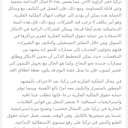
تركيا حجر الزاوية الآخر، مما يضمن بقاء الأعمال الإبداعية محمية
وغير قابلة للمساومة. ومع ذلك، فإن الفشل في التكيف مع وسائل
الحماية هذه يمكن أن يؤدي إلى عواقب انتهاك الملكية الفكرية،
وهو أمر مكلف لا ترغب فيه الشركات. ومع ذلك، فإن هذه البيئة
الديناميكية تقدم أيضًا فرصًا. ويمكن للشركات الراغبة في الابتكار
الاستفادة من حماية حقوق الملكية الفكرية لتعزيز مراكزها في
السوق. ومن خلال التفكير المستقبلي والتكيف مع التغييرات،
فإنهم يحولون التحديات إلى مسارات للنمو. إنه مشهد من
التناقضات، حيث يمكن للتخطيط الذكي أن يحمي الابتكار ويطلق
مسارات جديدة نحو النجاح. وكما هو الحال مع تحويل الليمون إلى
عصير ليمون، فإن ما يمثل عقبة اليوم قد يكون نقطة انطلاق الغد.
في مجال الملكية الفكرية في تركيا، يعد الاعتراف بالمشهد
المتطور باستمرار والتكيف معه أمرًا بالغ الأهمية. وبينما توفر
حماية حقوق الملكية الفكرية درعا، فإنها تتطلب عينا ثاقبة
واستراتيجيات استباقية. لا يقتصر التنقل بين قوانين العلامات
التجارية في تركيا على الامتثال فحسب؛ وتصبح ميزة استراتيجية
عندما يتم تسخيرها بالكامل. وفي الوقت نفسه، تعمل حماية حقوق
الطبع والنشر في تركيا على رفع مستوى الاستقلالية الإبداعية،