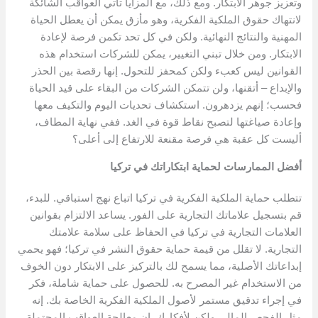
وتعزيز جوهر الابتكار. ومع ذلك، مع المزايا تأتي العواقب الشائكة
لانتهاك حقوق الملكية الفكرية، وهو مأزق يمكن أن يعطل الحياة
المهنية والنتائج النهائية. ولكن في كل تحد تكمن فرصة لإعادة
الابتكار. ومن خلال تبني التغيير، يمكن للشركات استخدام هذه
القوانين ليس كعبء ولكن كمحفز للتحول. إنها رقصة بين الحذر
والإبداع – أتقنها، ولن تتمكن الشركات من البقاء على قيد الحياة
فحسب؛ إنهم يزدهرون. استكشاف تحديات اليوم والتكيف معها
وإعادة صياغتها لتصبح نقاط قوة في الغد. ففي نهاية المطاف،
أليست كل عقبة هي فرصة مقنعة للارتفاع إلى أعلى؟
أفضل الممارسات لحماية ابتكاراتك في تركيا
تتطلب حماية الملكية الفكرية في تركيا اتباع نهج استباقي. للبدء،
قم بتسجيل علاماتك التجارية على الفور. يساعد الالتزام بقوانين
العلامات التجارية في تركيا في الحفاظ على سلامة علامتك
التجارية. لا تقلل من قيمة حماية حقوق النشر في تركيا؛ فهو يحمي
إبداعاتك الأصلية، مما يسمح لك بالتركيز على الابتكار دون الخوف
من الاستخدام غير المصرح به. للحصول على حماية شاملة، فكر
في إجراء تدقيق مستمر لأصول الملكية الفكرية الخاصة بك. إنه
مثل الفحص المالي ولكن لأفكارك. إن معالجة العواقب المحتملة