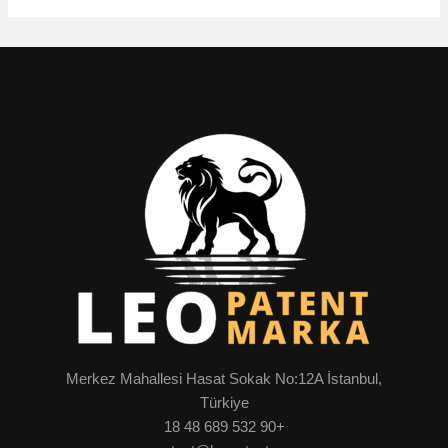
Merkez Mahallesi Hasat Sokak No:12A İstanbul,
Türkiye
+90 532 689 48 18