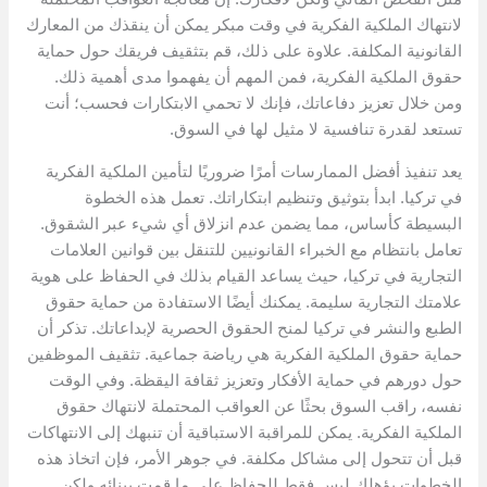
لانتهاك الملكية الفكرية في وقت مبكر يمكن أن ينقذك من المعارك
القانونية المكلفة. علاوة على ذلك، قم بتثقيف فريقك حول حماية
حقوق الملكية الفكرية، فمن المهم أن يفهموا مدى أهمية ذلك.
ومن خلال تعزيز دفاعاتك، فإنك لا تحمي الابتكارات فحسب؛ أنت
تستعد لقدرة تنافسية لا مثيل لها في السوق.
يعد تنفيذ أفضل الممارسات أمرًا ضروريًا لتأمين الملكية الفكرية
في تركيا. ابدأ بتوثيق وتنظيم ابتكاراتك. تعمل هذه الخطوة
البسيطة كأساس، مما يضمن عدم انزلاق أي شيء عبر الشقوق.
تعامل بانتظام مع الخبراء القانونيين للتنقل بين قوانين العلامات
التجارية في تركيا، حيث يساعد القيام بذلك في الحفاظ على هوية
علامتك التجارية سليمة. يمكنك أيضًا الاستفادة من حماية حقوق
الطبع والنشر في تركيا لمنح الحقوق الحصرية لإبداعاتك. تذكر أن
حماية حقوق الملكية الفكرية هي رياضة جماعية. تثقيف الموظفين
حول دورهم في حماية الأفكار وتعزيز ثقافة اليقظة. وفي الوقت
نفسه، راقب السوق بحثًا عن العواقب المحتملة لانتهاك حقوق
الملكية الفكرية. يمكن للمراقبة الاستباقية أن تنبهك إلى الانتهاكات
قبل أن تتحول إلى مشاكل مكلفة. في جوهر الأمر، فإن اتخاذ هذه
الخطوات يؤهلك ليس فقط للحفاظ على ما قمت ببنائه ولكن