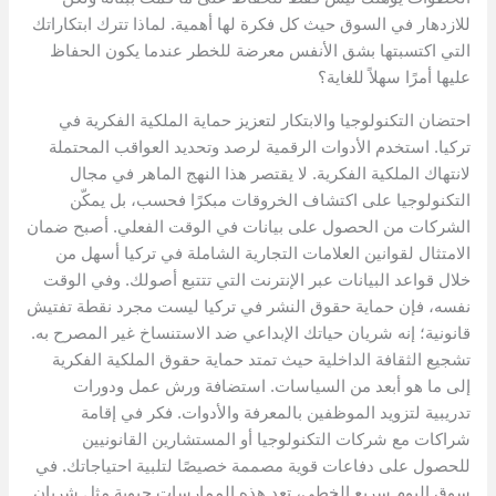
للازدهار في السوق حيث كل فكرة لها أهمية. لماذا تترك ابتكاراتك
التي اكتسبتها بشق الأنفس معرضة للخطر عندما يكون الحفاظ
عليها أمرًا سهلاً للغاية؟
احتضان التكنولوجيا والابتكار لتعزيز حماية الملكية الفكرية في
تركيا. استخدم الأدوات الرقمية لرصد وتحديد العواقب المحتملة
لانتهاك الملكية الفكرية. لا يقتصر هذا النهج الماهر في مجال
التكنولوجيا على اكتشاف الخروقات مبكرًا فحسب، بل يمكّن
الشركات من الحصول على بيانات في الوقت الفعلي. أصبح ضمان
الامتثال لقوانين العلامات التجارية الشاملة في تركيا أسهل من
خلال قواعد البيانات عبر الإنترنت التي تتتبع أصولك. وفي الوقت
نفسه، فإن حماية حقوق النشر في تركيا ليست مجرد نقطة تفتيش
قانونية؛ إنه شريان حياتك الإبداعي ضد الاستنساخ غير المصرح به.
تشجيع الثقافة الداخلية حيث تمتد حماية حقوق الملكية الفكرية
إلى ما هو أبعد من السياسات. استضافة ورش عمل ودورات
تدريبية لتزويد الموظفين بالمعرفة والأدوات. فكر في إقامة
شراكات مع شركات التكنولوجيا أو المستشارين القانونيين
للحصول على دفاعات قوية مصممة خصيصًا لتلبية احتياجاتك. في
سوق اليوم سريع الخطى، تعد هذه الممارسات حيوية مثل شريان