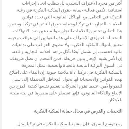
أكثر من مجرد الاعتراف السلبي، بل يتطلب اتخاذ إجراءات
استباقية. تكمن فعالية حماية حقوق الملكية الفكرية في رغبة
الشركة في التعامل مع الهياكل القانونية التي تحدد قوانين
العلامات التجارية في تركيا وحماية حقوق النشر في تركيا. ويضمن
هذا التفاني تحصين العلامات التجارية والمبدعين ضد الانتهاكات
المحتملة. قد يؤدي الإشراف على هذه القوانين إلى عواقب وخيمة
تتعلق بانتهاك الملكية الفكرية. ولا تنطوي العواقب على تداعيات
مالية فحسب، بل تشمل أيضًا تآكل نزاهة العلامة التجارية والثقة.
إن الأمر يشبه الإبحار بدون خريطة، فمن المحتم أن تضل طريقك.
في السوق التركية النابضة بالحياة والصعبة، تمثل المعرفة
بالملكية الفكرية في تركيا أداة ملاحية حيوية. إن البقاء على اطلاع
بهذه القوانين والاستجابة لها يحول المخاطر المحتملة إلى سبل
للنمو والأمن. عندما تقوم الشركات بتعليم نفسها كيفية المزج بين
الإبداع والذكاء القانوني، فإنها تسيطر على مصيرها في بيئة مليئة
بالابتكار.
التحديات والفرص في مجال حماية الملكية الفكرية
ومع توسع السوق، فإن مشهد الملكية الفكرية في تركيا يمثل