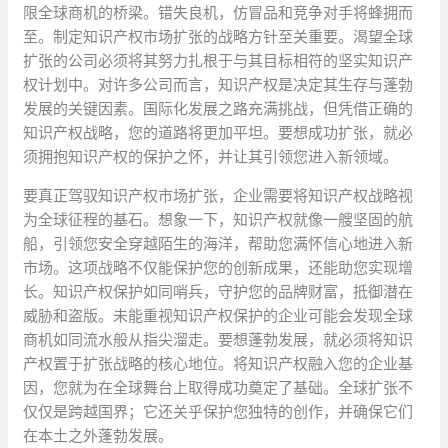
限全球商机的桥梁。错失良机，仿冒品和竞争对手将蜂拥而
至。制定知识产权市场扩张的战略方针至关重要。渴望全球
扩张的公司必须将其努力扎根于与其目标相符的坚实知识产
权计划中。对许多公司而言，知识产权是决定其生存与蓬勃
发展的关键因素。国际化发展之路充满挑战，但凭借正确的
知识产权战略，您的道路将更加平坦。要想成功扩张，就必
须拥抱知识产权的保护之怀，并让其引领您进入新领域。
要真正驾驭知识产权市场扩张，企业需要将知识产权战略视
为全球征程的基石。想象一下，知识产权就像一艘坚固的航
船，引领您安全穿越陌生的海洋，帮助您满怀信心地进入新
市场。这项战略不仅能保护您的创新成果，还能助您实现增
长。知识产权保护如同哨兵，守护您的品牌财富，抵御潜在
威胁和盗版。未能重视知识产权保护的企业可能会发现全球
商机如同流水般从指尖溜走。要想蓬勃发展，就必须将知识
产权置于扩张战略的核心地位。将知识产权融入您的企业基
因，您就为在全球舞台上取得成功奠定了基础。全球扩张不
仅仅是跨越国界；它还关乎保护您独特的创作，并确保它们
在本土之外蓬勃发展。