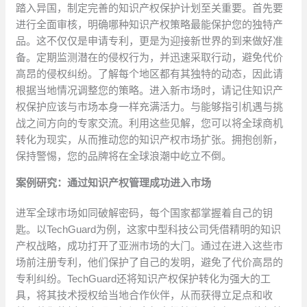
踏入异国，制定完善的知识产权保护计划至关重要。首先要
进行全面审核，明确哪种知识产权策略最能保护您的独特产
品。这不仅仅是申请专利，更是为迎接新世界的到来做好准
备。定期监测潜在的侵权行为，并迅速采取行动，避免代价
高昂的侵权纠纷。了解每个地区都有其独特的动态，因此请
根据当地情况调整您的策略。进入新市场时，请记住知识产
权保护应该与市场本身一样充满活力。与能够指引机遇与挑
战之间方向的专家交流。利用这些见解，您可以将全球商机
转化为现实，从而推动您的知识产权市场扩张。拥抱创新，
保持警惕，您的品牌将在全球浪潮中屹立不倒。
案例研究：通过知识产权管理成功进入市场
进军全球市场如同破解密码，每个国家都掌握着自己的钥
匙。以TechGuard为例，这家中型科技公司凭借精明的知识
产权战略，成功打开了亚洲市场的大门。通过在进入这些市
场前注册专利，他们保护了自己的发明，避免了代价高昂的
专利纠纷。TechGuard还将知识产权保护转化为强大的工
具，将其技术授权给当地合作伙伴，从而获得立足点和收