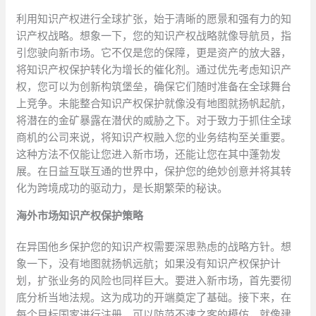
利用知识产权进行全球扩张，始于清晰的愿景和强有力的知
识产权战略。想象一下，您的知识产权战略就像导航员，指
引您驶向新市场。它不仅是您的保障，更是资产的放大器，
将知识产权保护转化为增长的催化剂。通过优先考虑知识产
权，您可以为创新构筑堡垒，确保它们随时准备在全球舞台
上竞争。未能整合知识产权保护就像没有地图就扬帆起航，
将潜在的金矿暴露在潜伏的威胁之下。对于致力于抓住全球
商机的公司来说，将知识产权融入您的业务结构至关重要。
这种方法不仅能让您进入新市场，还能让您在其中蓬勃发
展。在日益互联互通的世界中，保护您的绝妙创意并将其转
化为跨境成功的驱动力，是长期繁荣的秘诀。
海外市场知识产权保护策略
在异国他乡保护您的知识产权需要深思熟虑的战略方针。想
象一下，没有地图就扬帆远航；如果没有知识产权保护计
划，扩张业务的风险也同样巨大。要进入新市场，首先要彻
底分析当地法规。这为成功的开端奠定了基础。接下来，在
每个目标国家进行注册，可以防范不速之客的模仿，就像建