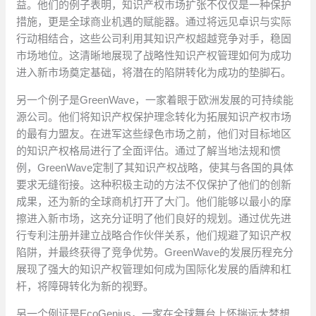
益。他们的例子表明，知识产权市场扩张不仅仅是一种保护
措施，更是全球商业机遇的赋能器。通过将远见卓识与实际
行动相结合，这些公司利用其知识产权超越竞争对手，稳固
市场地位。这清晰地展现了战略性知识产权管理如何为成功
进入新市场奠定基础，将潜在的陷阱转化为成功的垫脚石。
另一个例子是GreenWave，一家着眼于欧洲发展的可持续能
源公司。他们将知识产权保护理念转化为拓展知识产权市场
的最有力盟友。在进军这些绿色市场之前，他们对目标地区
的知识产权格局进行了全面评估。通过了解当地法规和惯
例，GreenWave定制了其知识产权战略，使其与各国的具体
要求无缝衔接。这种积极主动的方法不仅保护了他们的创新
成果，还为新的全球商机打开了大门。他们能够以最小的摩
擦进入新市场，这充分证明了他们良好的规划。通过优先进
行专利注册并建立战略合作伙伴关系，他们规避了知识产权
陷阱，并最终获得了竞争优势。GreenWave的发展历程充分
展现了强大的知识产权管理如何成为国际化发展的盾牌和杠
杆，将障碍转化为新的视野。
另一个例证是EcoGenius，一家在全球舞台上怀揣远大梦想