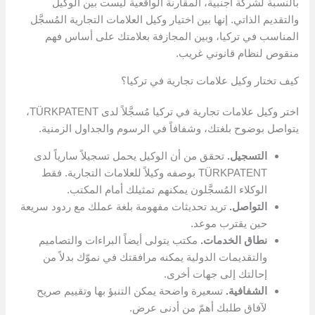
بالنسبة لشركة أجنبية، المقارنة الواقعية ليست بين الوكيل
والتقديم الذاتي. إنها بين اختيار وكيل العلامات التجارية المُسجَّل
المناسب في تركيا، وبين المجازفة بعلامتك على أساس فهم
منقوص لنظام قانوني غريب.
كيف تختار وكيل علامات تجارية في تركيا؟
اختر وكيل علامات تجارية في تركيا مُسجَّلاً لدى TÜRKPATENT،
يتواصل بوضوح بلغتك، وشفافاً في الرسوم والجداول الزمنية.
التسجيل.
تحقق من أن الوكيل يحمل تسجيلاً سارياً لدى
TÜRKPATENT بوصفه وكيلاً للعلامات التجارية. فقط
الوكلاء المُسجَّلون يمكنهم تمثيلك أمام المكتب.
التواصل.
تريد تحديثات مفهومة بلغة عملك مع ردود سريعة
حين يقترب موعد.
نطاق الخدمات.
مكتب يتولى أيضاً البراءات والتصاميم
والتقديمات الدولية يمكنه مرافقتك في نموّك بدلاً من
إحالتك إلى جهات أخرى.
الشفافية.
تسعيرة واضحة يمكن التنبؤ بها وتقييم صريح
لآفاق طلبك أهمّ من أدنى عرض.