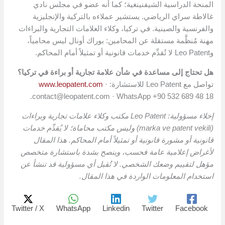
المنحة الدراسية الشيفنينغية؛ كما أنه عضو في مجلس نادي
غالاطة سراي الرياضي. يستشير عملاءه بالتركية والإنجليزية
والفرنسية والصينية. في تركيا، وكلاء العلامات التجارية والبراءات
مهنة مُنظَّمة مستقلة عن المحامين: بوراك أونال ليس محامياً،
وLeo Patent لا تُقدِّم خدمات قانونية أو تمثيلاً أمام المحاكم.
هل تحتاج إلى مساعدة في شأن علامة تجارية أو براءة في تركيا؟
تواصل مع Leo Patent للاستشارة:
·
www.leopatent.com
contact@leopatent.com
· WhatsApp +90 532 689 48 18.
إخلاء مسؤولية: Leo Patent مكتب وكلاء علامات تجارية وبراءات
(marka ve patent vekili) وليس مكتب محاماة؛ لا يُقدِّم خدمات
قانونية أو مشورة قانونية أو تمثيلاً أمام المحاكم. هذا المقال
لأغراض إعلامية عامة فحسب، وينصح بشدة باستشارة متخصص
مؤهل لتقييم وضعك الشخصي. لا تُقبل أي مسؤولية قد تنشأ عن
استخدام المعلومات الواردة في هذا المقال.
Twitter / X
WhatsApp
Linkedin
Twitter
Facebook