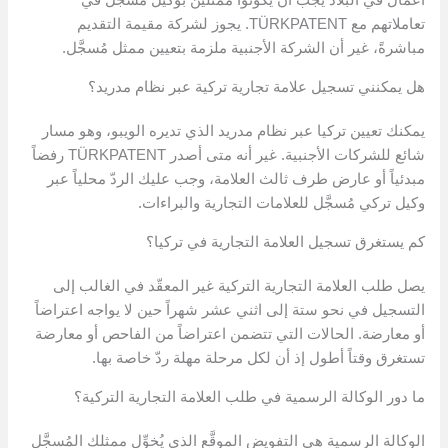
تعاملاتهم مع TÜRKPATENT. يجوز لشركة مقيمة التقديم
مباشرةً، غير أن الشركة الأجنبية ملزمة بتعيين ممثل مُسجَّل.
هل يمكنني تسجيل علامة تجارية تركية عبر نظام مدريد؟
يمكنك تعيين تركيا عبر نظام مدريد الذي تديره الويبو، وهو مسار
شائع للشركات الأجنبية. غير أنه متى أصدر TÜRKPATENT رفضاً
مبدئياً أو عارض طرف ثالث العلامة، وجب عليك الردّ محلياً عبر
وكيل تركي مُسجَّل للعلامات التجارية والبراءات.
كم يستغرق تسجيل العلامة التجارية في تركيا؟
يصل طلب العلامة التجارية التركية غير المعقّد في الغالب إلى
التسجيل في نحو ستة إلى اثني عشر شهراً حين لا يواجه اعتراضاً
أو معارضة. الحالات التي تتضمن اعتراضاً من الفاحص أو معارضة
تستغرق وقتاً أطول إذ أن لكل مرحلة مهلة ردّ خاصة بها.
ما دور الوكالة الرسمية في طلب العلامة التجارية التركية؟
الوكالة الرسمية هي التفويض الموقَّع الذي يُخوِّل ممثلك المُسجَّل