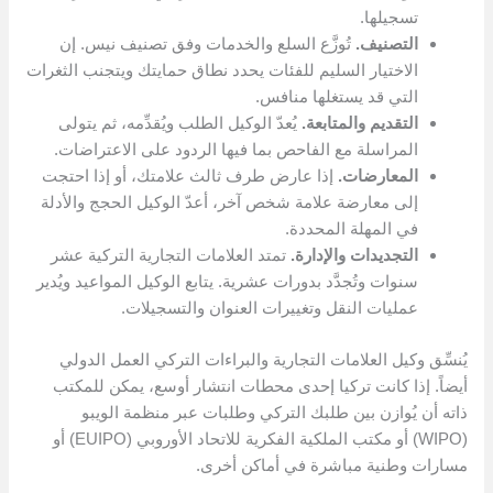
تسجيلها.
التصنيف.
تُوزَّع السلع والخدمات وفق تصنيف نيس. إن
الاختيار السليم للفئات يحدد نطاق حمايتك ويتجنب الثغرات
التي قد يستغلها منافس.
التقديم والمتابعة.
يُعدّ الوكيل الطلب ويُقدِّمه، ثم يتولى
المراسلة مع الفاحص بما فيها الردود على الاعتراضات.
المعارضات.
إذا عارض طرف ثالث علامتك، أو إذا احتجت
إلى معارضة علامة شخص آخر، أعدّ الوكيل الحجج والأدلة
في المهلة المحددة.
التجديدات والإدارة.
تمتد العلامات التجارية التركية عشر
سنوات وتُجدَّد بدورات عشرية. يتابع الوكيل المواعيد ويُدير
عمليات النقل وتغييرات العنوان والتسجيلات.
يُنسِّق وكيل العلامات التجارية والبراءات التركي العمل الدولي
أيضاً. إذا كانت تركيا إحدى محطات انتشار أوسع، يمكن للمكتب
ذاته أن يُوازن بين طلبك التركي وطلبات عبر منظمة الويبو
(WIPO) أو مكتب الملكية الفكرية للاتحاد الأوروبي (EUIPO) أو
مسارات وطنية مباشرة في أماكن أخرى.