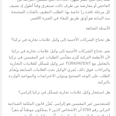
الفاحص أو معارضة من طرف ثالث تستغرق وقتاً أطول إذ تضيف
كل مرحلة نافذة ردّ خاصة بها. الطلب النظيف بالفئات الصحيحة
منذ البداية هو أوثق طريق للبقاء في الفترة الأقصر.
الأسئلة الشائعة
هل تحتاج الشركات الأجنبية إلى وكيل علامات تجارية في تركيا؟
نعم. تحتاج الشركات الأجنبية إلى وكيل علامات تجارية في تركيا
لأن الأنظمة التركية تُلزم مقدِّمي الطلبات غير المقيمين في تركيا
بالتعامل مع TÜRKPATENT عبر وكيل مُسجَّل للعلامات التجارية
والبراءات. فوق ذلك، يُجري الوكيل بحث العلامات السابقة ويُقدِّم
الطلب على الوجه الصحيح ويتولى الاعتراضات والمواعيد الواردة
بالتركية.
هل استئجار وكيل علامات تجارية مُسجَّل في تركيا إلزامي؟
للمتقدمين غير المقيمين هو إلزامي. يُقرِّر قانون الملكية الصناعية
التركي رقم 6769 أن الأشخاص الذين لا يمتلكون موطناً أو مقراً
أعمال في البلاد يجب أن يكونوا ممثَّلين بوكيل مُسجَّل في