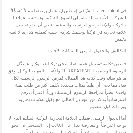
في Leo Patent، المقرّ في إسطنبول، نعمل بوصفنا ممثلاً مُسجَّلاً
للشركات الأجنبية الداخلة إلى السوق التركية، ونستشير عملاءنا
بالتركية والإنجليزية والفرنسية والصينية. ينبغي أن يبدو تسجيل
علامة تجارية في تركيا بوصفك شركة أجنبية كعملية مُدارة، لا لعبة
تخمين.
التكاليف والجدول الزمني للشركات الأجنبية
تتضمن تكلفة تسجيل علامة تجارية في تركيا عبر وكيل مُسجَّل
الرسوم الرسمية لـ TÜRKPATENT والأتعاب المهنية للوكيل. وفق
ما هو سائد وقت كتابة هذا المقال، تُفرض الرسوم الرسمية لكل
فئة، مما يعني أن طلباً بفئات متعددة يكلف أكثر من طلب بفئة
واحدة. نظراً لمراجعة الرسوم الرسمية دورياً، اعتبر أي رقم
استرشادياً وتأكد من الجدول الحالي مع وكيل علامات تجارية
وبراءات قبل التقديم.
أما الجدول الزمني، فطلب العلامة التجارية التركية السليم الذي لا
يواجه اعتراضاً أو معارضة يصل في الغالب إلى التسجيل في نحو
ستة إلى اثني عشر شهراً. الحالات التي تتضمن اعتراضاً من