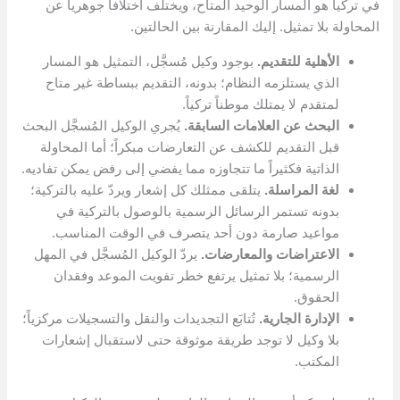
في تركيا هو المسار الوحيد المتاح، ويختلف اختلافاً جوهرياً عن
المحاولة بلا تمثيل. إليك المقارنة بين الحالتين.
الأهلية للتقديم.
بوجود وكيل مُسجَّل، التمثيل هو المسار
الذي يستلزمه النظام؛ بدونه، التقديم ببساطة غير متاح
لمتقدم لا يمتلك موطناً تركياً.
البحث عن العلامات السابقة.
يُجري الوكيل المُسجَّل البحث
قبل التقديم للكشف عن التعارضات مبكراً؛ أما المحاولة
الذاتية فكثيراً ما تتجاوزه مما يفضي إلى رفض يمكن تفاديه.
لغة المراسلة.
يتلقى ممثلك كل إشعار ويردّ عليه بالتركية؛
بدونه تستمر الرسائل الرسمية بالوصول بالتركية في
مواعيد صارمة دون أحد يتصرف في الوقت المناسب.
الاعتراضات والمعارضات.
يردّ الوكيل المُسجَّل في المهل
الرسمية؛ بلا تمثيل يرتفع خطر تفويت الموعد وفقدان
الحقوق.
الإدارة الجارية.
تُتابَع التجديدات والنقل والتسجيلات مركزياً؛
بلا وكيل لا توجد طريقة موثوقة حتى لاستقبال إشعارات
المكتب.