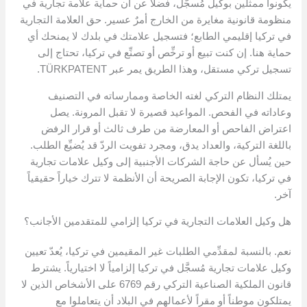
يكونوا ممثَّلين بوكيل مُسجَّل، فضلاً عن أن حماية علامة تجارية في
منظومة قانونية مغايرة من الخارج أمرٌ عسير. حق العلامة التجارية
في تركيا إقليمي الطابع؛ فتسجيل علامتك في بلدك لا يمنحك أي
حماية هنا. إن كنت تبيع أو ترخِّص أو تصنِّع في تركيا، تحتاج إلى
تسجيل تركي مستقل، وهذا الطريق يمر عبر TÜRKPATENT.
يمتلك النظام التركي لغته الخاصة وممارساته في التصنيف
وعاداته في الفحص. المواعيد قصيرة لا تقبل المرونة. يصل
اعتراض الفاحص أو المعارضة من طرف ثالث أو قرار الرفض
باللغة التركية، والعداد يدق، ومجرد تفويت الردّ قد يُضيِّع الطلب.
حين يُسأل عن حاجة الشركات الأجنبية إلى وكيل علامات تجارية
في تركيا، تكون الإجابة الصريحة أن الأنظمة لا تترك خياراً حقيقياً
آخر.
هل وكيل العلامات التجارية في تركيا إلزامي للمتقدمين الأجانب؟
نعم. بالنسبة لمقدِّمي الطلبات غير المقيمين في تركيا، يُعدّ تعيين
وكيل علامات تجارية مُسجَّل في تركيا إلزامياً لا اختيارياً. يشترط
قانون الملكية الصناعية التركي رقم 6769 على الأشخاص الذين لا
يمتلكون موطناً أو مقراً لأعمالهم في البلاد أن يتعاملوا مع