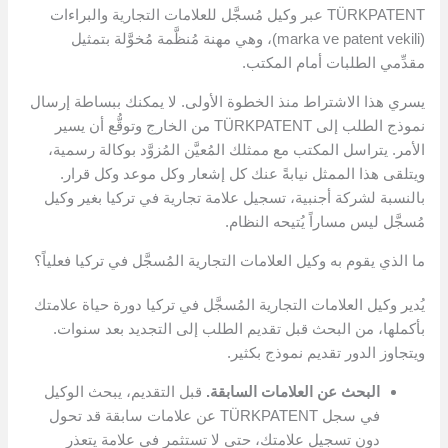
TÜRKPATENT عبر وكيل مُسجَّل للعلامات التجارية والبراءات
(marka ve patent vekili)، وهي مهنة مُنظَّمة مُخوَّلة بتمثيل
مقدِّمي الطلبات أمام المكتب.
يسري هذا الاشتراط منذ الخطوة الأولى. لا يمكنك ببساطة إرسال
نموذج الطلب إلى TÜRKPATENT من الخارج وتوقُّع أن يسير
الأمر. يتراسل المكتب مع ممثلك المُعيَّن المُزوَّد بوكالة رسمية،
ويتلقى هذا الممثل نيابةً عنك كل إشعار وكل موعد وكل قرار.
بالنسبة لشركة أجنبية، تسجيل علامة تجارية في تركيا بغير وكيل
مُسجَّل ليس مساراً يُتيحه النظام.
ما الذي يقوم به وكيل العلامات التجارية المُسجَّل في تركيا فعلياً؟
يُدير وكيل العلامات التجارية المُسجَّل في تركيا دورة حياة علامتك
بأكملها، من البحث قبل تقديم الطلب إلى التجديد بعد سنوات.
ويتجاوز الدور تقديم نموذج بكثير.
البحث عن العلامات السابقة.
قبل التقديم، يبحث الوكيل
في سجل TÜRKPATENT عن علامات سابقة قد تحول
دون تسجيل علامتك، حتى لا تستثمر في علامة يتعذر