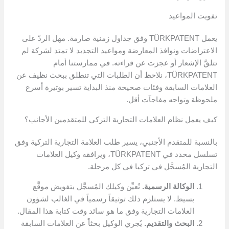
تفويت المواعيد
يعمل TÜRKPATENT وفق جداول زمنية صارمة. مهل الردّ على
الاعتراضات ونوافذ المعارضة ومواعيد التجديد لا تمتد لشركة لم
تتلقَّ الإشعار أو عجزت عن قراءته. في ممارستنا أمام
TÜRKPATENT، نلاحظ أن الطلبات التي تنطلق ببحث نظيف عن
العلامات السابقة وفئات صحيحة منذ البداية تسير بوتيرة أسرع
ملحوظة وتواجه مفاجآت أقل.
كيف يعمل نظام العلامات التجارية التركي للمتقدمين الأجانب؟
بالنسبة للمتقدم الأجنبي، يسير طلب العلامة التجارية التركية وفق
تسلسل محدد في TÜRKPATENT، ويرافقه وكيل العلامات
التجارية المُسجَّل في تركيا في كل مرحلة.
الوكالة الرسمية.
تُعيِّن وكيلك المُسجَّل بتفويض موقَّع
بسيط. لا يستلزم ذلك توثيقاً رسمياً في الغالب لشؤون
العلامات التجارية وفق ما هو سائد وقت كتابة هذا المقال.
البحث والتقديم.
يُجري الوكيل بحثاً عن العلامات السابقة