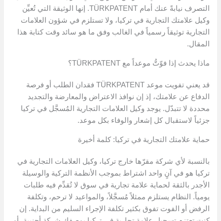
التصرف نيابةً عنك أمام TÜRKPATENT. إنها الوثيقة التي تُعيِّن
وكيل علامتك التجارية في تركيا، ولا تستلزم في شؤون العلامات
التجارية توثيقاً رسمياً في الغالب وفق ما هو سائد وقت كتابة هذا
المقال.
ماذا يحدث إذا فوّتُّ موعداً مع TÜRKPATENT؟
قد يعني تفويت موعد TÜRKPATENT فقدان الطلب أو فرصة
الدفاع عن علامتك، إذ إن نوافذ الاعتراض والمعارضة والتجديد
محددة لا تتبدّل. يوجد وكيل العلامات التجارية المُسجَّل في تركيا
جزئياً لاستقبال كل إشعار والوفاء بكل موعد.
حماية علامتك التجارية في تركيا: كلمة أخيرة
بالنسبة لأي شركة مقرّها خارج تركيا، وكيل العلامات التجارية في
تركيا هو في آنٍ واحد اشتراط بموجب الأنظمة التركية والوسيلة
الأجدر بالثقة لحماية علامة تجارية في سوق لا تُقدِّم فيه طلبات
يومياً. النظام يستلزم ممثلاً مُسجَّلاً، والمواعيد لا ترحم، وتكلفة
الرفض أو الفوت تفوق بكثير تكلفة الإجراء السليم من البداية. إن
كنت تعتزم تسجيل علامة تجارية في تركيا بوصفك شركة أجنبية، أو