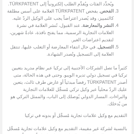
ويُحدِّد الفئات ويُقدِّم الطلب إلكترونياً إلى TÜRKPATENT.
الفحص.
يفحص TÜRKPATENT العلامة على أسس مطلقة
كالتمييز، وقد يُصدر اعتراضاً يجب على الوكيل الردّ عليه.
النشر والمعارضة.
عند القبول، تُنشر العلامة في نشرة
العلامات التجارية الرسمية، مما يفتح نافذة، عادةً شهرين،
لتقديم اعتراضات الغير.
التسجيل.
في حال انتفاء المعارضة أو التغلب عليها، تنتقل
العلامة إلى التسجيل وتُصدر الشهادة.
كثيراً ما تصل الشركات الأجنبية إلى تركيا عبر نظام مدريد بتعيين
تركيا في تسجيل دولي تديره الويبو. وحتى في هذه الحالة، متى
أصدر TÜRKPATENT رفضاً مبدئياً أو عارض طرف ثالث، يتعين
عليك الردّ محلياً عبر وكيل تركي مُسجَّل للعلامات التجارية
والبراءات. المسار الدولي يُوصلك إلى الباب، والممثل التركي هو
من يُدخلك.
التقديم مع وكيل علامات تجارية مُسجَّل أو بدونه في تركيا
بالنسبة لشركة غير مقيمة، التقديم مع وكيل علامات تجارية مُسجَّل