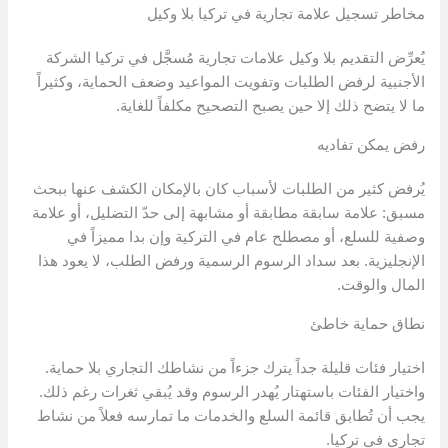
مخاطر تسجيل علامة تجارية في تركيا بلا وكيل
يُعرِّض التقديم بلا وكيل علامات تجارية مُسجَّل في تركيا الشركة
الأجنبية لرفض الطلبات وتفويت المواعيد وضعف الحماية، وكثيراً
ما لا يتضح ذلك إلا حين يصبح التصحيح مكلفاً للغاية.
رفض يمكن تفاديه
يُرفض كثير من الطلبات لأسباب كان بالإمكان الكشف عنها ببحث
مسبق: علامة سابقة مطابقة أو مشابهة إلى حدّ التضليل، أو علامة
وصفية للسلع، أو مصطلح عام في التركية وإن بدا مميزاً في
الإنجليزية. بعد سداد الرسوم الرسمية ورفض الطلب، لا يعود هذا
المال والوقت.
نطاق حماية خاطئ
اختيار فئات قليلة جداً يترك جزءاً من نشاطك التجاري بلا حماية.
واختيار الفئات باستهتار يُهدر الرسوم وقد يُبقي ثغرات رغم ذلك.
يجب أن تُطابق قائمة السلع والخدمات ما تمارسه فعلاً من نشاط
تجاري في تركيا.