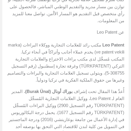
توازن بين مسار مدريد والتقديم الوطني المباشر، فالحصول على
رأي متخصص قبل التقديم هو المسار الأأمن. تواصل معنا للمزيد
من المعلومات.
عن Leo Patent
Leo Patent
مكتب رائد للعلامات التجارية ووكلاء البراءات (marka
ve patent vekili) يخدم عملاء أجانب وأتراكاً في أنحاء تركيا.
المكتب مُسجَّل لدى مكتب براءات الاختراع والعلامات التجارية
التركي (TÜRKPATENT) وغرفة تجارة إسطنبول (رقم التسجيل
308755-5)، ويتولى تسجيل العلامات التجارية والبراءات والتصاميم
وغيرها من حقوق الملكية الفكرية في تركيا ودولياً.
أُعدَّ هذا المقال تحت إشراف
بوراك أونال (Burak Ünal)
، المدير
العام لـ Leo Patent، ووكيل العلامات التجارية المُسجَّل
(TÜRKPATENT رقم التسجيل 2900) ووكيل البراءات المُسجَّل
(TÜRKPATENT رقم التسجيل 1677). يحمل درجة البكالوريوس
في إدارة الأعمال من جامعة بوغازيتشي (2016) ودرجة الماجستير
في التمويل من كلية لندن للاقتصاد التي التحق بها بوصفه أحد