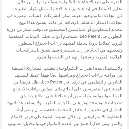
القدرة على تتبع الاتجاهات التكنولوجية والتنبؤ بها. ومن خلال
تحليل الأنماط في إيداعات براءات الاختراع، مثل تكرار الطلبات
في مجالات تكنولوجية معينة، يمكن للشركات اكتساب البصيرة في
مجالات الابتكار الناشئة. بالإضافة إلى ذلك، يسمح هذا النهج
بتحديد المتعاونين أو المنافسين المحتملين في وقت مبكر من دورة
التطوير. في Leo Patent، نستخدم أدوات تحليل البيانات المتقدمة
لتزويد عملائنا برؤية شاملة لمشهد براءات الاختراع المتطور،
وتمكينهم من اتخاذ قرارات مستنيرة فيما يتعلق باستراتيجيات
الملكية الفكرية واستثماراتهم في البحث والتطوير.
ولاستكمال هذه القدرات التكنولوجية، تتطلب المشاركة النشطة
في مراقبة براءات الاختراع ومراقبتها أيضًا فهمًا عميقًا للمشهد
القانوني والتنظيمي في تركيا. في Leo Patent، يظل فريقنا من
المحترفين المتمرسين على اطلاع دائم بقوانين براءات الاختراع
المحلية والدولية، مما يضمن أن عملائنا على اطلاع جيد بأي
تحديثات قانونية قد تؤثر على ملكيتهم الفكرية. ولا يساعد هذا النهج
الشامل في تخفيف المخاطر المحتملة فحسب، بل يدعم أيضًا
التخطيط الاستراتيجي من خلال تسليط الضوء على فرص الابتكار
والنمو. ومن خلال الجمع بين التقدم التكنولوجي والتحليل القانوني