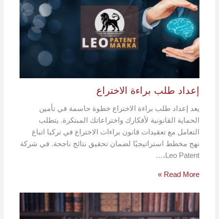
إعداد طلب براءة الاختراع
يعد إعداد طلب براءة الاختراع خطوة حاسمة في تأمين
الحماية القانونية لأفكارك واختراعاتك المبتكرة. يتطلب
التعامل مع تعقيدات قانون براءات الاختراع في تركيا اتباع
نهج مخطط استراتيجيًا لضمان تحقيق نتائج ناجحة. في شركة
Leo Patent،…
Read More »