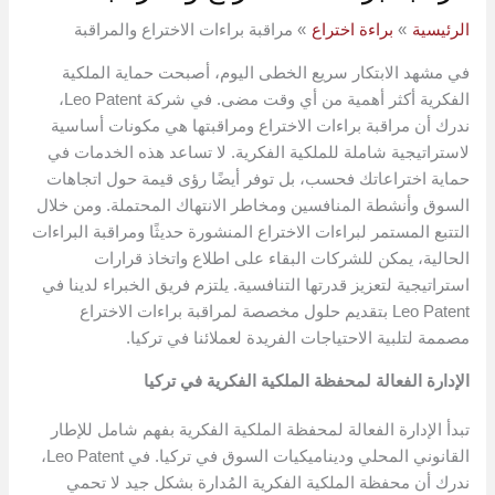
الرئيسية
براءة اختراع
مراقبة براءات الاختراع والمراقبة
في مشهد الابتكار سريع الخطى اليوم، أصبحت حماية الملكية
الفكرية أكثر أهمية من أي وقت مضى. في شركة Leo Patent،
ندرك أن مراقبة براءات الاختراع ومراقبتها هي مكونات أساسية
لاستراتيجية شاملة للملكية الفكرية. لا تساعد هذه الخدمات في
حماية اختراعاتك فحسب، بل توفر أيضًا رؤى قيمة حول اتجاهات
السوق وأنشطة المنافسين ومخاطر الانتهاك المحتملة. ومن خلال
التتبع المستمر لبراءات الاختراع المنشورة حديثًا ومراقبة البراءات
الحالية، يمكن للشركات البقاء على اطلاع واتخاذ قرارات
استراتيجية لتعزيز قدرتها التنافسية. يلتزم فريق الخبراء لدينا في
Leo Patent بتقديم حلول مخصصة لمراقبة براءات الاختراع
مصممة لتلبية الاحتياجات الفريدة لعملائنا في تركيا.
الإدارة الفعالة لمحفظة الملكية الفكرية في تركيا
تبدأ الإدارة الفعالة لمحفظة الملكية الفكرية بفهم شامل للإطار
القانوني المحلي وديناميكيات السوق في تركيا. في Leo Patent،
ندرك أن محفظة الملكية الفكرية المُدارة بشكل جيد لا تحمي