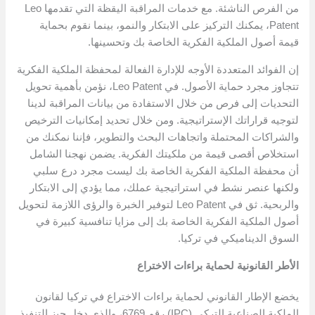
من الفرص الناشئة. مع خدمات المراقبة اليقظة التي تقدمها Leo
Patent، يمكنك التركيز على الابتكار والنمو، بينما نقوم بحماية
قيمة أصول الملكية الفكرية الخاصة بك وتحسينها.
إن الفوائد المتعددة الأوجه للإدارة الفعالة لمحفظة الملكية الفكرية
تتجاوز مجرد حماية الأصول. في Leo Patent، نؤمن بأهمية تحويل
التحديات إلى فرص من خلال الاستفادة من بيانات المراقبة لدينا
لتوجيه قراراتك الإستراتيجية. ومن خلال تحديد إمكانيات الترخيص
والشراكات المحتملة واتجاهات البحث والتطوير، فإننا نمكنك من
استخلاص أقصى قيمة من ملكيتك الفكرية. يضمن نهجنا الشامل
أن محفظة الملكية الفكرية الخاصة بك ليست مجرد درع سلبي
ولكنها عنصر نشط في استراتيجية عملك، مما يؤدي إلى الابتكار
والربحية. ثق في Leo Patent لتوفير الخبرة والرؤى اللازمة لتحويل
أصول الملكية الفكرية الخاصة بك إلى مزايا تنافسية كبيرة في
السوق الديناميكي في تركيا.
الأطر القانونية لحماية براءات الاختراع
يخضع الإطار القانوني لحماية براءات الاختراع في تركيا لقانون
الملكية الصناعية التركي (IPC) رقم 6769، والذي دخل حيز التنفيذ