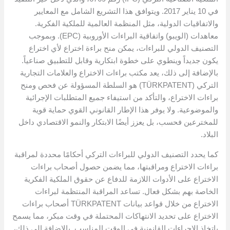
في 10 يناير 2017. ويتوافق هذا التشريع الشامل مع المعايير
والاتفاقيات الدولية، مثل المنظمة العالمية للملكية الفكرية.
معاهدات (الويبو) واتفاقية البراءات الأوروبية (EPC). وبموجب
التصنيف الدولي للبراءات، يمكن منح براءة اختراع لأي اختراع
يكون جديداً وينطوي على خطوة ابتكارية وقابل للتطبيق صناعياً.
بالإضافة إلى ذلك، يعد مكتب براءات الاختراع والعلامات التجارية
التركي (TÜRKPATENT) هو السلطة المسؤولة عن فحص ومنح
براءات الاختراع، والتأكد من استيفاء جميع المتطلبات الإجرائية
والموضوعية. ولا يوفر هذا الإطار القانوني القوي حماية قوية
للمخترعين فحسب، بل يعزز أيضًا الابتكار والنمو الاقتصادي داخل
البلاد.
كما يحدد التصنيف الدولي للبراءات التركي أحكامًا محددة لمراقبة
براءات الاختراع ومراقبتها، مما يضمن حصول أصحاب براءات
الاختراع على الأدوات اللازمة للدفاع عن حقوق الملكية الفكرية
الخاصة بهم بشكل فعال. تساعد المراقبة المنتظمة لبراءات
الاختراع من خلال قواعد بيانات TÜRKPATENT أصحاب براءات
الاختراع على تحديد الانتهاكات المحتملة في وقت مبكر، مما يسمح
باتخاذ الإجراءات القانونية في الوقت المناسب. بالإضافة إلى ذلك،