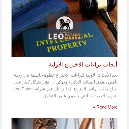
أبحاث براءات الاختراع الأولية
تعد الأبحاث الأولية لبراءات الاختراع خطوة حاسمة في رحلة
تأمين حقوق الملكية الفكرية ويمكن أن تؤثر بشكل كبير على
نجاح طلب براءة الاختراع الخاص بك. في شركة Leo Patent،
نتفهم التعقيدات التي ينطوي عليها التعامل…
Read More »