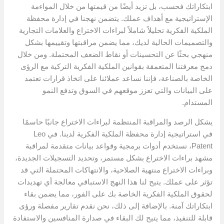
ابتكاراتك فحسب، بل تزيد أيضًا من قيمتها من خلال المواءمة
الإستراتيجية مع أهداف عملك. يتضمن نهجنا في إدارة محفظة
الملكية الفكرية تحليلاً شاملاً لبراءات الاختراع والعلامات التجارية
والتصميمات الحالية لديك، مما يضمن مراقبتها وتقييمها بشكل
منهجي بحثًا عن التحسينات أو نقاط الضعف المحتملة. ومن خلال
دمج معرفتنا المتعمقة بقوانين الملكية الفكرية التركية مع الرؤى
الخاصة بالصناعة، فإننا نساعد عملائنا على اتخاذ قرارات تعتمد
على البيانات والتي تعزز موقعهم في السوق وتدفع النمو
المستدام.
يشكل الرصد والمراقبة المنتظمة لبراءات الاختراع جانبًا حاسمًا
في استراتيجية إدارة محفظة الملكية الفكرية لدينا. في Leo
Patent، نستخدم أدوات برمجية وقواعد بيانات متقدمة لمراقبة
مشهد براءات الاختراع بشكل مستمر، وتحديد التسجيلات الجديدة،
وبراءات الاختراع منتهية الصلاحية، والانتهاكات المحتملة التي قد
تؤثر على عملك. يتيح لنا هذا النهج الاستباقي معالجة أي تهديدات
لحقوق الملكية الفكرية الخاصة بك على الفور، مما يضمن بقاء
ابتكاراتك آمنة. بالإضافة إلى ذلك، نحن نقدم تقارير مفصلة ورؤى
قابلة للتنفيذ، مما يتيح لك البقاء في صدارة المنافسين والاستفادة