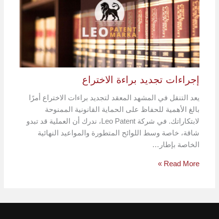
إجراءات تجديد براءة الاختراع
يعد التنقل في المشهد المعقد لتجديد براءات الاختراع أمرًا
بالغ الأهمية للحفاظ على الحماية القانونية الممنوحة
لابتكاراتك. في شركة Leo Patent، ندرك أن العملية قد تبدو
شاقة، خاصة وسط اللوائح المتطورة والمواعيد النهائية
الخاصة بإطار…
Read More »