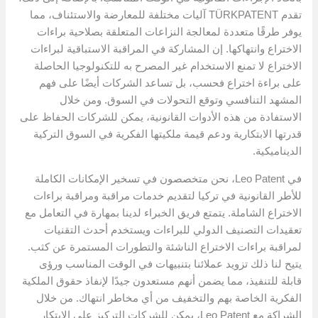
تقدم TÜRKPATENT آليات مختلفة للمعارضة والاستئناف، مما
يوفر طرقًا متعددة لمعالجة النزاعات المتعلقة بصلاحية براءات
الاختراع وانتهاكها. إن المشاركة في المراقبة الاستباقية لبراءات
الاختراع لا تمنع الاستخدام غير المصرح به للتكنولوجيا الحاصلة
على براءة اختراع فحسب، بل تساعد الشركات أيضًا على فهم
المشهد التنافسي وتوقع التحولات في السوق. ومن خلال
الاستفادة من هذه الأدوات القانونية، يمكن للشركات الحفاظ على
قدرتها الابتكارية ودعم قيمة ملكيتها الفكرية في السوق التركية
الديناميكية.
في Leo Patent، نحن متخصصون في تسخير الإمكانات الكاملة
للأطر القانونية في تركيا لتقديم خدمات مراقبة ومراقبة براءات
الاختراع الشاملة. يتمتع فريق الخبراء لدينا بمهارة في التعامل مع
تعقيدات التصنيف الدولي للبراءات ويستخدم أحدث التقنيات
لمراقبة براءات الاختراع الناشئة والتطورات المستمرة عن كثب.
يتيح لنا ذلك تزويد عملائنا بتنبيهات في الوقت المناسب ورؤى
قابلة للتنفيذ، مما يضمن أنهم مستعدون جيدًا لإنفاذ حقوق الملكية
الفكرية الخاصة بهم والتخفيف من أي مخاطر انتهاك. من خلال
الشراكة مع Leo Patent، يمكن للشركات التركيز على الابتكار