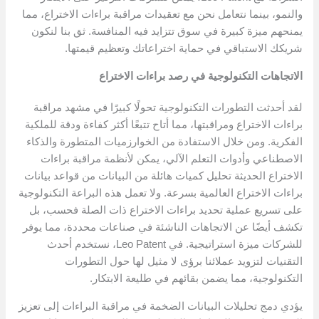
والنمو، بينما نتعامل نحن مع تعقيدات مراقبة براءات الاختراع، مما
يمنحهم ميزة كبيرة في سوق تتزايد فيه المنافسة. ثق بنا لنكون
شريكك الاستباقي في حماية اختراعاتك وتعظيم قيمتها.
الاتجاهات التكنولوجية في رصد براءات الاختراع
لقد أحدثت التطورات التكنولوجية تحولًا كبيرًا في مشهد مراقبة
براءات الاختراع ومراقبتها، مما أتاح تتبعًا أكثر كفاءة ودقة للملكية
الفكرية. ومن خلال الاستفادة من الخوارزميات المتطورة والذكاء
الاصطناعي وأدوات التعلم الآلي، يمكن لأنظمة مراقبة براءات
الاختراع الحديثة تحليل كميات هائلة من البيانات من قواعد بيانات
براءات الاختراع العالمية بسرعة. ولا تعمل هذه البراعة التكنولوجية
على تسريع عملية تحديد براءات الاختراع ذات الصلة فحسب، بل
تكشف أيضًا عن الاتجاهات الناشئة في صناعات محددة، مما يوفر
للشركات ميزة استراتيجية. في Leo Patent، نستخدم أحدث
التقنيات لتزويد عملائنا برؤى لا مثيل لها حول التطورات
التكنولوجية، مما يضمن بقائهم في طليعة الابتكار.
يؤدي دمج تحليلات البيانات الضخمة في مراقبة البراءات إلى تعزيز