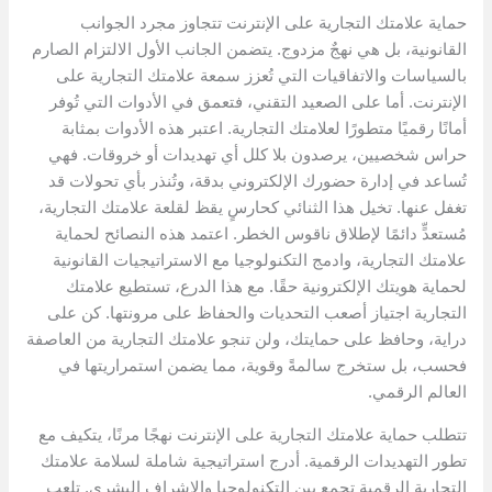
حماية علامتك التجارية على الإنترنت تتجاوز مجرد الجوانب
القانونية، بل هي نهجٌ مزدوج. يتضمن الجانب الأول الالتزام الصارم
بالسياسات والاتفاقيات التي تُعزز سمعة علامتك التجارية على
الإنترنت. أما على الصعيد التقني، فتعمق في الأدوات التي تُوفر
أمانًا رقميًا متطورًا لعلامتك التجارية. اعتبر هذه الأدوات بمثابة
حراس شخصيين، يرصدون بلا كلل أي تهديدات أو خروقات. فهي
تُساعد في إدارة حضورك الإلكتروني بدقة، وتُنذر بأي تحولات قد
تغفل عنها. تخيل هذا الثنائي كحارسٍ يقظ لقلعة علامتك التجارية،
مُستعدٍّ دائمًا لإطلاق ناقوس الخطر. اعتمد هذه النصائح لحماية
علامتك التجارية، وادمج التكنولوجيا مع الاستراتيجيات القانونية
لحماية هويتك الإلكترونية حقًا. مع هذا الدرع، تستطيع علامتك
التجارية اجتياز أصعب التحديات والحفاظ على مرونتها. كن على
دراية، وحافظ على حمايتك، ولن تنجو علامتك التجارية من العاصفة
فحسب، بل ستخرج سالمةً وقوية، مما يضمن استمراريتها في
العالم الرقمي.
تتطلب حماية علامتك التجارية على الإنترنت نهجًا مرنًا، يتكيف مع
تطور التهديدات الرقمية. أدرج استراتيجية شاملة لسلامة علامتك
التجارية الرقمية تجمع بين التكنولوجيا والإشراف البشري. تلعب