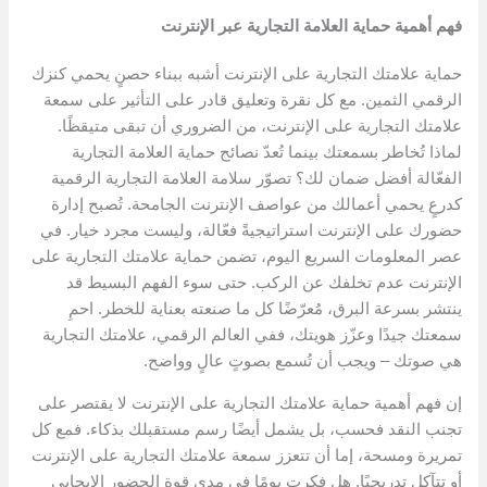
فهم أهمية حماية العلامة التجارية عبر الإنترنت
حماية علامتك التجارية على الإنترنت أشبه ببناء حصنٍ يحمي كنزك
الرقمي الثمين. مع كل نقرة وتعليق قادر على التأثير على سمعة
علامتك التجارية على الإنترنت، من الضروري أن تبقى متيقظًا.
لماذا تُخاطر بسمعتك بينما تُعدّ نصائح حماية العلامة التجارية
الفعّالة أفضل ضمان لك؟ تصوّر سلامة العلامة التجارية الرقمية
كدرعٍ يحمي أعمالك من عواصف الإنترنت الجامحة. تُصبح إدارة
حضورك على الإنترنت استراتيجيةً فعّالة، وليست مجرد خيار. في
عصر المعلومات السريع اليوم، تضمن حماية علامتك التجارية على
الإنترنت عدم تخلفك عن الركب. حتى سوء الفهم البسيط قد
ينتشر بسرعة البرق، مُعرّضًا كل ما صنعته بعناية للخطر. احمِ
سمعتك جيدًا وعزّز هويتك، ففي العالم الرقمي، علامتك التجارية
هي صوتك – ويجب أن تُسمع بصوتٍ عالٍ وواضح.
إن فهم أهمية حماية علامتك التجارية على الإنترنت لا يقتصر على
تجنب النقد فحسب، بل يشمل أيضًا رسم مستقبلك بذكاء. فمع كل
تمريرة ومسحة، إما أن تتعزز سمعة علامتك التجارية على الإنترنت
أو تتآكل تدريجيًا. هل فكرت يومًا في مدى قوة الحضور الإيجابي