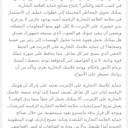
في كسب الثقة والتأثير؟ باتباع نصائح حماية العلامة التجارية،
يمكنك تحويل المخاطر المحتملة إلى خطوات عملية. إن الاستثمار
في سلامة العلامة التجارية الرقمية أشبه بوجود حارس لا يتزعزع
يدير حضورك على الإنترنت بلا كلل. فهو يمنع المعلومات المضللة،
ويضمن أن يبقى صوتك هو الصوت الذي يسمعه جمهورك بصدق.
هل يمكنك تحمل هفوة عندما تتحول الهمسات إلى زئير بين عشية
وضحاها؟ إن حماية علامتك التجارية على الإنترنت هي الخيط
الخفي الذي ينسج عبر كل تفاعل، مما يحافظ على صورة عملك
قوية وثابتة. لا تدع العواصف غير المتوقعة توجه سمعتك؛ أمسك
بزمام الأمور بإحكام، ووجه علامتك التجارية بعزم، وتأكد من أن
روايتك تسيطر على الأمواج.
حماية علامتك التجارية على الإنترنت تعتمد على إدراك أن هويتك
الرقمية كيان حي. كل تفاعل يُضيف لمسةً إلى لوحة سمعة علامتك
التجارية على الإنترنت. ألا يمكنك تحمل أي خطأ بينما يدق الوقت؟
يعمل مزيج استراتيجيات سلامة العلامة التجارية الرقمية كمرشدك،
ويوجه كل قرار بدقة مايسترو يقود سيمفونية. من خلال نصائح
حماية العلامة التجارية المُنفذة بعناية، تصبح إدارتك لهذه المنظومة
الحيوية أمرًا طبيعيًا. بدلًا من محاربة الشائعات أو كنس العواصف،