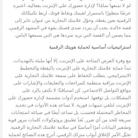
لمَ لا تمنعها تمامًا؟ لإدارة حضورك على الإنترنت بفعالية، اعتبره
عرضًا متطورًا باستمرار لقيمك ونقاط قوتك. اربط تكتيكاتك
الرقمية بعين يقظة، وحوّل علامتك التجارية من عنوان عابر إلى
قصة خالدة. يجب أن يتردد صدى قصتك بقوة في المشهد الرقمي،
مما يضمن أن القصة التي تريد سردها هي التي يسمعها الناس.
استراتيجيات أساسية لحماية هويتك الرقمية
مع وفرة الفرص المتاحة على الإنترنت، إلا أنها مليئة بالتهديدات.
تبدأ حماية علامتك التجارية على الإنترنت باليقظة والتخطيط
الاستراتيجي. يتطلب الحفاظ على سمعة علامتك التجارية على
الإنترنت مراقبة منتظمة للمراجعات والتعليقات والإشارات على
مواقع التواصل الاجتماعي. كن استباقيًا: لا تكتفِ بالرد على
المشكلات، بل توقعها. استخدم أدوات مصممة لإدارة حضورك على
الإنترنت لتلقي تنبيهات فورية. لا تساعد هذه الأدوات في تحديد
المخاطر المحتملة فحسب، بل تساعد أيضًا في صياغة استجابات
سريعة للحد من أي ضرر. يُعدّ تطبيق بروتوكولات كلمات مرور قوية
وتشفير البيانات أمرًا أساسيًا في سلامة علامتك التجارية الرقمية.
تخيّل الأمر كإغلاق أبواب منزلك الرقمي. أدرج هذه النصائح لحماية