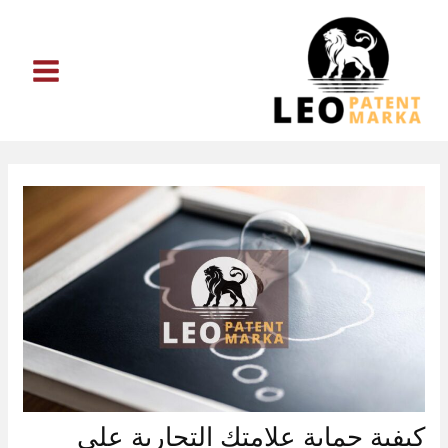
خطي
لى
لمحتوى
كيفية حماية علامتك التجارية على