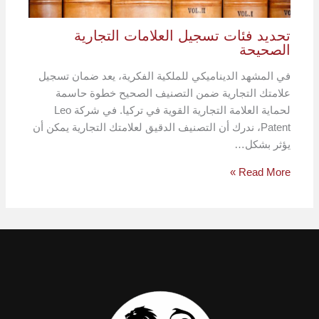
تحديد فئات تسجيل العلامات التجارية
الصحيحة
في المشهد الديناميكي للملكية الفكرية، يعد ضمان تسجيل
علامتك التجارية ضمن التصنيف الصحيح خطوة حاسمة
لحماية العلامة التجارية القوية في تركيا. في شركة Leo
Patent، ندرك أن التصنيف الدقيق لعلامتك التجارية يمكن أن
يؤثر بشكل…
Read More »