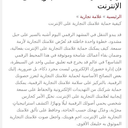
الإنترنت
الرئيسية
علامة تجارية
كيفية حماية علامتك التجارية على الإنترنت
قد يبدو التنقل في المشهد الرقمي اليوم أشبه بالسير على حبل
مشدود. خطوة واحدة خاطئة قد تُعرّض علامتك التجارية لأزمة
سمعة. كيف يمكنك حماية علامتك التجارية على الإنترنت بفعالية،
وضمان بقاء أعمالك شامخة وموثوقة في هذا المحيط الرقمي
الشاسع؟ في عالمٍ قد يخرج فيه تعليق سلبي واحد عن السيطرة،
فإن إدارة حضورك الإلكتروني ليست مجرد ذكاء، بل ضرورية. إليك
بعض النصائح الأساسية لحماية علامتك التجارية لتعزز حصونك
الرقمية. بالتركيز على سلامة علامتك التجارية الرقمية، يمكنك
حماية شركتك من التهديدات الإلكترونية والحفاظ على سمعة
إيجابية لعلامتك التجارية على الإنترنت. تخيّل الأمر كحارس
شخصي يحمي أصولك الرقمية ليلًا ونهارًا. اكتشف استراتيجياتٍ
مجرّبة، وعدّل نهجك حسب الحاجة، وحافظ على تألق علامتك
التجارية على الإنترنت. احمِ هويتك، واجعل صوت علامتك التجارية
الموثوق به حليفك الأقوى.