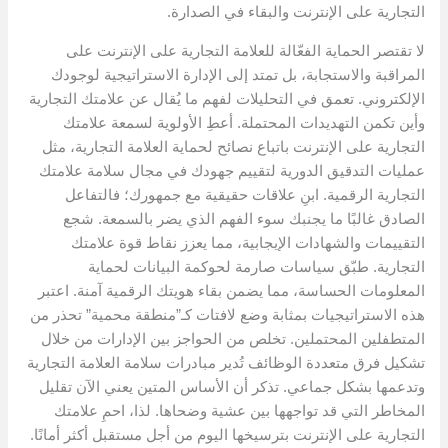
التجارية على الإنترنت والبقاء في الصدارة.
لا تقتصر الحماية الفعّالة للعلامة التجارية على الإنترنت على
المراقبة والاستجابة، بل تمتد إلى الإدارة الاستراتيجية لوجودك
الإلكتروني. تعمق في التحليلات لفهم ما يُقال عن علامتك التجارية
وأين تكمن التهديدات المحتملة. أعطِ الأولوية لسمعة علامتك
التجارية على الإنترنت باتباع نصائح لحماية العلامة التجارية، مثل
عمليات التدقيق الدورية لتقييم جهودك في مجال سلامة علامتك
التجارية الرقمية. ابنِ علاقات حقيقية مع جمهورك؛ فالتفاعل
الصادق غالبًا ما يجنبك سوء الفهم الذي يضر بالسمعة. شجع
التقييمات والشهادات الإيجابية، مما يعزز نقاط قوة علامتك
التجارية. طبّق سياسات صارمة لحوكمة البيانات لحماية
المعلومات الحساسة، مما يضمن بقاء هويتك الرقمية آمنة. اعتبر
هذه الاستراتيجيات بمثابة وضع لافتات كـ”منطقة محمية” تحذر من
المتطفلين المحتملين. تخلص من الحواجز بين الإدارات من خلال
تشكيل فرق متعددة الوظائف تُدير مبادرات سلامة العلامة التجارية
وتدعمها بشكل جماعي. تذكر أن الأساس المتين يعني الآن تقليل
المخاطر التي قد تواجهها بين عشية وضحاها. لذا، احمِ علامتك
التجارية على الإنترنت بترسيخها اليوم من أجل مستقبل أكثر أمانًا.