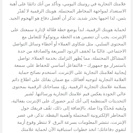
علامتك التجارية في روتينك اليومي، وتأكد من أنك دائمًا على أهبة
الاستعداد لمواجهة المخاطر المحتملة. هويتك الرقمية لا تُقدّر
بثمن، لذا احمِها بحذر شديد. تذكر أن أفضل دفاع هو الهجوم الجيد.
لحماية هويتك الرقمية، ابدأ بوضع خطة فعّالة لإدارة سمعتك على
الإنترنت. يجب أن تتضمن هذه الخطة بروتوكولًا للتعامل مع
المحتوى السلبي، مثل شكاوى العملاء أو أخطاء وسائل التواصل
الاجتماعي. غالبًا ما تُخفف الردود السريعة والصادقة من حدة
المشاكل المحتملة، مما يُظهر التزامك بخدمة العملاء. تواصل
باستمرار مع جمهورك – فالتفاعل أساسي للحفاظ على سمعة
إيجابية لعلامتك التجارية على الإنترنت. استخدم نصائح حماية
العلامة التجارية لتوجيه أفعالك، مع ضمان بقائك على اطلاع دائم
بسلامة علامتك التجارية الرقمية. زوّد مساحاتك الرقمية بمحتوى
عالي الجودة يعكس قيم علامتك التجارية ورسالتها. تُشير
التحديثات المنتظمة إلى أنك تُدير حضورك على الإنترنت بفعالية،
وتُبقيه مُحدّثًا وذا صلة. بالإضافة إلى ذلك، ثقّف فريقك حول
المخاطر الإلكترونية المحتملة وأهمية اليقظة. تذكر، في عصر
الإنترنت، تنتشر المعلومات بسرعة البرق. لا تنتظر وقوع أزمة
لتقوي دفاعاتك؛ اتخذ خطوات استباقية الآن لحماية علامتك