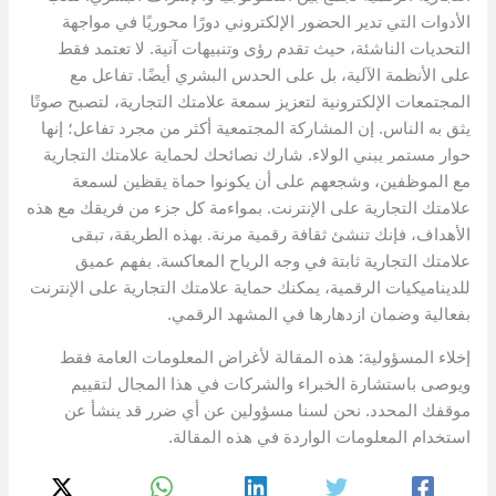
الأدوات التي تدير الحضور الإلكتروني دورًا محوريًا في مواجهة
التحديات الناشئة، حيث تقدم رؤى وتنبيهات آنية. لا تعتمد فقط
على الأنظمة الآلية، بل على الحدس البشري أيضًا. تفاعل مع
المجتمعات الإلكترونية لتعزيز سمعة علامتك التجارية، لتصبح صوتًا
يثق به الناس. إن المشاركة المجتمعية أكثر من مجرد تفاعل؛ إنها
حوار مستمر يبني الولاء. شارك نصائحك لحماية علامتك التجارية
مع الموظفين، وشجعهم على أن يكونوا حماة يقظين لسمعة
علامتك التجارية على الإنترنت. بمواءمة كل جزء من فريقك مع هذه
الأهداف، فإنك تنشئ ثقافة رقمية مرنة. بهذه الطريقة، تبقى
علامتك التجارية ثابتة في وجه الرياح المعاكسة. بفهم عميق
للديناميكيات الرقمية، يمكنك حماية علامتك التجارية على الإنترنت
بفعالية وضمان ازدهارها في المشهد الرقمي.
إخلاء المسؤولية: هذه المقالة لأغراض المعلومات العامة فقط
ويوصى باستشارة الخبراء والشركات في هذا المجال لتقييم
موقفك المحدد. نحن لسنا مسؤولين عن أي ضرر قد ينشأ عن
استخدام المعلومات الواردة في هذه المقالة.