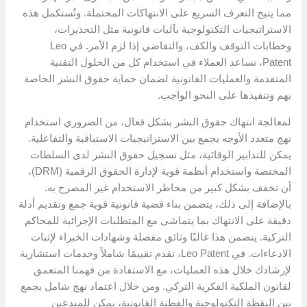
مما يتيح التعرف السريع على الانتهاكات المحتملة. وتُستكمل هذه
الاستراتيجيات التكنولوجية بآليات قانونية مثل التحذيرات،
وخطابات التوقف والكف، والتقاضي إذا لزم الأمر. في Leo
Patent، نساعد العملاء في استخدام كل من الحلول التقنية
المتقدمة والعمليات القانونية لضمان حماية حقوق النشر الخاصة
بهم وتنفيذها على النحو الواجب.
لمعالجة انتهاك حقوق النشر بشكل فعال، من الضروري استخدام
نهج متعدد الأوجه يجمع بين الاستراتيجيات الاستباقية والتفاعلية.
يمكن للتدابير الوقائية، مثل تسجيل حقوق النشر لدى السلطات
المختصة واستخدام أنظمة قوية لإدارة الحقوق الرقمية (DRM)،
أن تخفف بشكل كبير من مخاطر الاستخدام غير المصرح به.
بالإضافة إلى ذلك، يتضمن بناء قضية قانونية قوية جمع وتقديم أدلة
دقيقة على الانتهاك بما يتماشى مع المتطلبات الإجرائية للمحاكم
التركية. يتضمن هذا غالبًا وثائق مفصلة وشهادات الخبراء لإثبات
الادعاءات. في Leo Patent، نقدم تقييمًا شاملاً وخدمات استشارية
لإرشادك خلال هذه العمليات، مع الاستفادة من فهمنا المتعمق
لقانون الملكية الفكرية التركي. ومن خلال اعتماد نهج شامل يجمع
بين اليقظة التكنولوجية والفطنة القانونية، يمكن للمبدعين