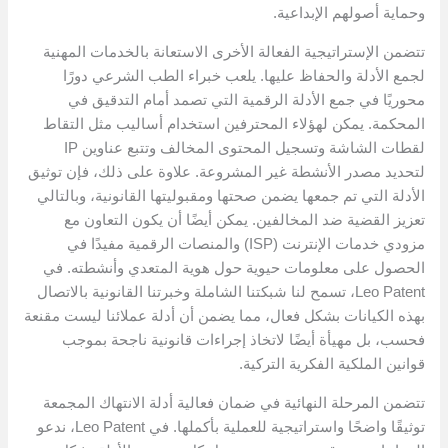
وحماية أصولهم الإبداعية.
تتضمن الإستراتيجية الفعالة الأخرى الاستعانة بالخدمات المهنية
لجمع الأدلة والحفاظ عليها. يلعب خبراء الطب الشرعي دورًا
محوريًا في جمع الأدلة الرقمية التي تصمد أمام التدقيق في
المحكمة. يمكن لهؤلاء المحترفين استخدام أساليب مثل التقاط
لقطات الشاشة وتسجيل المحتوى المخالف وتتبع عناوين IP
لتحديد مصدر الأنشطة غير المشروعة. علاوة على ذلك، فإن توثيق
الأدلة التي تم جمعها يضمن صحتها ومقبوليتها القانونية، وبالتالي
تعزيز القضية ضد المخالفين. يمكن أيضًا أن يكون التعاون مع
مزودي خدمات الإنترنت (ISP) والمنصات الرقمية مفيدًا في
الحصول على معلومات حيوية حول هوية المتعدي وأنشطته. في
Leo Patent، تسمح لنا شبكتنا الشاملة وخبرتنا القانونية بالاتصال
بهذه الكيانات بشكل فعال، مما يضمن أن أدلة عملائنا ليست مقنعة
فحسب، بل مهيأة أيضًا لاتخاذ إجراءات قانونية ناجحة بموجب
قوانين الملكية الفكرية التركية.
تتضمن المرحلة النهائية في ضمان فعالية أدلة الانتهاك المجمعة
توثيقًا واضحًا واستراتيجية للعملية بأكملها. في Leo Patent، ندعو