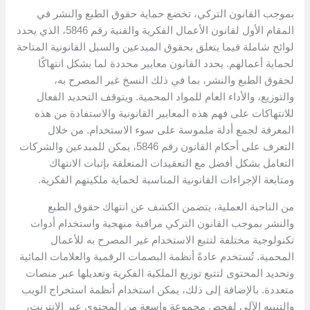
بموجب القانون التركي، تخضع حماية حقوق الطبع والنشر في
المقام الأول لقانون الأعمال الفكرية والفنية رقم 5846، الذي يحدد
لوائح شاملة فيما يتعلق بحقوق المبدعين والسبل القانونية المتاحة
لحماية أعمالهم. يحدد القانون معايير محددة لما يشكل انتهاكًا
لحقوق الطبع والنشر، بما في ذلك النسخ غير المصرح به،
والتوزيع، والأداء العام للمواد المحمية. ويتوقف التحديد الفعال
للانتهاكات على فهم هذه المعايير القانونية والاستفادة من هذه
المعرفة لجمع أدلة ملموسة على سوء الاستخدام. من خلال
التعرف على أحكام القانون رقم 5846، يمكن للمبدعين والشركات
التعامل بشكل أفضل مع التعقيدات المتعلقة بإثبات الانتهاك
ومتابعة الإجراءات القانونية المناسبة لحماية ملكيتهم الفكرية.
من الناحية العملية، يتضمن الكشف عن انتهاك حقوق الطبع
والنشر بموجب القانون التركي مراقبة منهجية واستخدام أدوات
تكنولوجية مختلفة لتتبع الاستخدام غير المصرح به للأعمال
المحمية. تُستخدم عادةً أنظمة البصمات الرقمية والعلامات المائية
وتحديد المحتوى لتتبع توزيع الملكية الفكرية وتعديلها عبر منصات
متعددة. بالإضافة إلى ذلك، يمكن استخدام أنظمة استخراج الويب
والتنبيه الآلي لفحص مجموعة واسعة من المحتوى عبر الإنترنت،