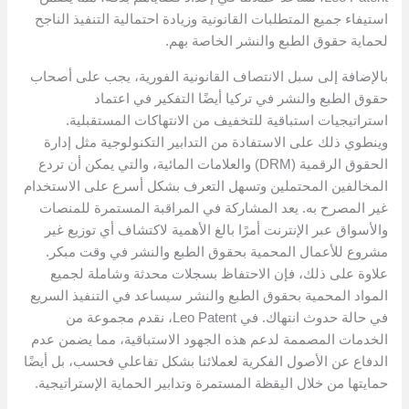
استيفاء جميع المتطلبات القانونية وزيادة احتمالية التنفيذ الناجح
لحماية حقوق الطبع والنشر الخاصة بهم.
بالإضافة إلى سبل الانتصاف القانونية الفورية، يجب على أصحاب
حقوق الطبع والنشر في تركيا أيضًا التفكير في اعتماد
استراتيجيات استباقية للتخفيف من الانتهاكات المستقبلية.
وينطوي ذلك على الاستفادة من التدابير التكنولوجية مثل إدارة
الحقوق الرقمية (DRM) والعلامات المائية، والتي يمكن أن تردع
المخالفين المحتملين وتسهل التعرف بشكل أسرع على الاستخدام
غير المصرح به. يعد المشاركة في المراقبة المستمرة للمنصات
والأسواق عبر الإنترنت أمرًا بالغ الأهمية لاكتشاف أي توزيع غير
مشروع للأعمال المحمية بحقوق الطبع والنشر في وقت مبكر.
علاوة على ذلك، فإن الاحتفاظ بسجلات محدثة وشاملة لجميع
المواد المحمية بحقوق الطبع والنشر سيساعد في التنفيذ السريع
في حالة حدوث انتهاك. في Leo Patent، نقدم مجموعة من
الخدمات المصممة لدعم هذه الجهود الاستباقية، مما يضمن عدم
الدفاع عن الأصول الفكرية لعملائنا بشكل تفاعلي فحسب، بل أيضًا
حمايتها من خلال اليقظة المستمرة وتدابير الحماية الإستراتيجية.