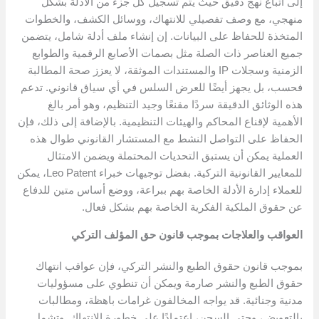
إلى اتباع نهج دقيق حيث يتم تسجيل كل جزء من الأدلة بشكل
منهجي، مع وصف تفصيلي للانتهاك، ووسائل الكشف، والخطوات
المتخذة للحفاظ على البيانات. إن إنشاء ملف أدلة شامل، يتضمن
جميع العناصر ذات الصلة مثل بصمات الأصابع الرقمية والطوابع
الزمنية وسجلات IP والمستندات الموثقة، لا يعزز صحة المطالبة
فحسب، بل يجهز أيضًا للعرض السلس في أي سياق قانوني. تدعم
هذه الوثائق الدقيقة سردًا مقنعًا وجيد التنظيم، وهو أمر بالغ
الأهمية لإقناع المحاكم والهيئات التنظيمية. بالإضافة إلى ذلك، فإن
الحفاظ على التواصل النشط مع المستشار القانوني طوال هذه
العملية يمكن أن يستبق التحديات المحتملة ويضمن الامتثال
للمعايير القانونية التركية. بفضل توجيهات خبراء Leo Patent، يمكن
للعملاء إدارة الأدلة الخاصة بهم ببراعة، ووضع أساس متين للدفاع
عن حقوق الملكية الفكرية الخاصة بهم بشكل فعال.
العواقب والعلاجات بموجب قانون حق المؤلف التركي
بموجب قانون حقوق الطبع والنشر التركي، فإن عواقب انتهاك
حقوق الطبع والنشر صارمة ويمكن أن تنطوي على مسؤوليات
مدنية وجنائية. قد يواجه المخالفون غرامات باهظة، ومطالبات
بالتعويض، وحتى السجن، اعتمادًا على خطورة الانتهاك. وتشمل