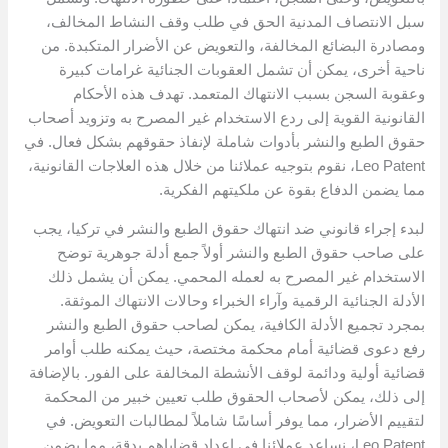
سبل الانتصاف المدنية الحق في طلب وقف النشاط المخالف،
ومصادرة البضائع المخالفة، والتعويض عن الأضرار المتكبدة. من
ناحية أخرى، يمكن أن تشمل العقوبات الجنائية غرامات كبيرة
وعقوبة السجن بسبب الانتهاك المتعمد. تهدف هذه الأحكام
القانونية القوية إلى ردع الاستخدام غير المصرح به وتزويد أصحاب
حقوق الطبع والنشر بأدوات شاملة لإنفاذ حقوقهم بشكل فعال. في
Leo Patent، نقوم بتوجيه عملائنا من خلال هذه العلاجات القانونية،
مما يضمن الدفاع بقوة عن ملكيتهم الفكرية.
لبدء إجراء قانوني ضد انتهاك حقوق الطبع والنشر في تركيا، يجب
على صاحب حقوق الطبع والنشر أولاً جمع أدلة جوهرية توضح
الاستخدام غير المصرح به لعمله المحمي. يمكن أن يشمل ذلك
الأدلة الجنائية الرقمية وآراء الخبراء وحالات الانتهاك الموثقة.
بمجرد تجميع الأدلة الكافية، يمكن لصاحب حقوق الطبع والنشر
رفع دعوى قضائية أمام محكمة مختصة، حيث يمكنه طلب أوامر
قضائية أولية ودائمة لوقف الأنشطة المخالفة على الفور. بالإضافة
إلى ذلك، يمكن لأصحاب الحقوق طلب تعيين خبير من المحكمة
لتقييم الأضرار، مما يوفر أساسًا شاملاً لمطالبات التعويض. في
Leo Patent، نساعد عملائنا في إعداد قضاياهم بدقة، مما يضمن